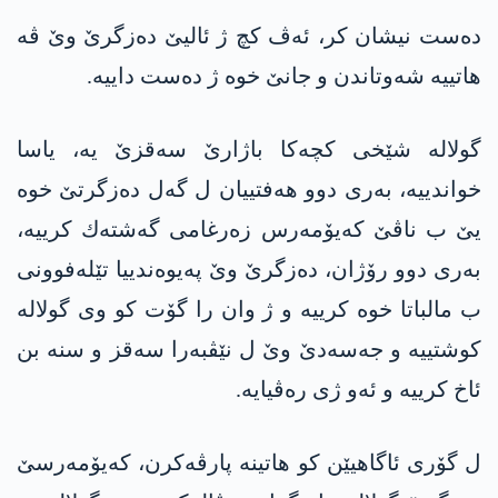
ده‌ست نیشان كر، ئه‌ڤ كچ ژ ئالیێ ده‌زگرێ وێ ڤه‌
هاتییه‌ شه‌وتاندن و جانێ خوه‌ ژ ده‌ست داییه‌.
گولاله‌ شێخی كچه‌كا باژارێ سه‌قزێ یه‌، یاسا
خواندییه‌، به‌ری دوو هه‌فتییان ل گه‌ل ده‌زگرتێ خوه‌
یێ ب ناڤێ كه‌یۆمه‌رس زه‌رغامی گه‌شته‌ك كرییه‌،
به‌ری دوو رۆژان‌، ده‌زگرێ وێ په‌یوه‌ندییا تێله‌فوونی
ب مالباتا خوه‌ كرییه‌ و ژ وان را‌ گۆت كو وی گولاله‌
كوشتییه‌ و جه‌سه‌دێ وێ ل نێڤبه‌را سه‌قز و سنه‌ بن
ئاخ كرییه‌ و ئه‌و ژی ره‌ڤیایه‌.
ل گۆری ئاگاهیێن كو هاتینه پارڤه‌كرن، كه‌یۆمه‌رسێ