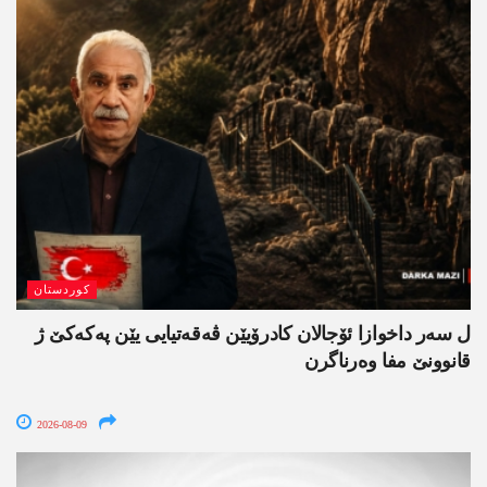
کوردستان
ل سەر داخوازا ئۆجالان کادرۆیێن ڤەقەتیایی یێن پەکەکێ ژ
قانوونێ مفا وەرناگرن
2026-08-09