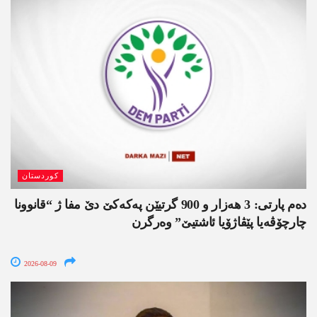
کوردستان
دەم پارتی: 3 ھەزار و 900 گرتیێن پەکەکێ دێ مفا ژ “قانوونا
چارچۆڤەیا پێڤاژۆیا ئاشتیێ” وەرگرن
2026-08-09