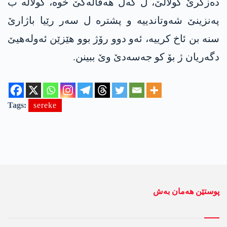
ده‌زگرێ گولالێ، ل گه‌ل هه‌ڤاله‌كێ خوه،‌ گولاله‌ ب
په‌نزینێ شه‌وتاندییه‌ و پشتره‌ ل سه‌ر رێیا باژارێ
سنه‌ بن ئاخ كرییه‌، ئه‌و دوو رۆژ بوو هێزێن ئه‌وله‌هیێ
دگه‌ریان ژ بۆ كو جه‌سه‌دێ وێ ببینن.
Tags:
sereke
پوستێن ھەمان بەش