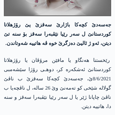
جه‌سه‌دێ كچه‌كا باژارێ سه‌قزێ یێ رۆژهلاتا
كوردستانێ ل سه‌ر رێیا نێڤبه‌را سه‌قز بۆ سنه‌ تێ
دیتن، ئه‌و ژ ئالیێ ده‌زگرێ خوه‌ ڤه‌ هاتییه‌ شه‌وتاندن.
رێخستنا هه‌نگاو یا مافێن مرۆڤان یا رۆژهلاتا
كوردستانێ ئه‌شكه‌ره‌ كر، دوهـی رۆژا سێشه‌مبی
8/6/2021ێ، جه‌سه‌دێ كچه‌كا سه‌قزێ ب ناڤێ
گولاله‌ شێخی كو ته‌مه‌نێ وێ 26 ساله‌، ل ناڤچه‌یا ب
ناڤێ چاپانا ژێر یا ل سه‌ر رێیا نێڤبه‌را سه‌قز و سنه‌
دا‌، هاتییه‌ دیتن.