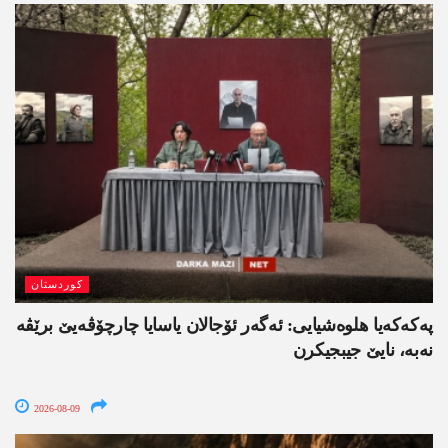
کوردستان
په‌كه‌كه‌یا هلوه‌شیایی: ئەگەر ئۆجالان یاسایا چارچۆڤەیێ برێڤە
نه‌به‌، نایێ جیبجیکرن
2026-08-09