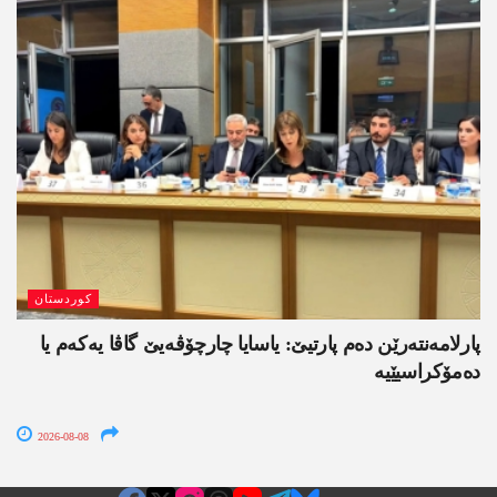
کوردستان
پارلامەنتەرێن دەم پارتیێ: یاسایا چارچۆڤەیێ گاڤا یەکەم یا
دەمۆکراسیێیە
2026-08-08