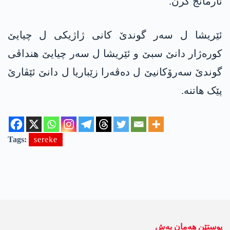
ئارمانج كرن.
ئێریشا ل سەر گوندێ کانی ژاژیکی ل چیایێ
کورەژار دانێ سبێ و ئێریشا ل سەر چیایێ هنداڤی
گوندێ سەرۆکانیێ ل دەڤەرا زێباریا ل دانێ ئێڤارێ
پێک هاتنە.
Tags:
sereke
پوستێن ھەمان بەش