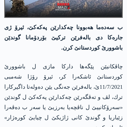
ب سەدەما هەبوونا چه‌كدارێن په‌كه‌كێ، ئیرۆ ژی
جاره‌كا دی بالەفرێن ترکیێ بۆردۆمانا گوندێن
باشوورێ كوردستانێ کرن.
چاڤكانیێن پێگه‌ها داركا مازی ل باشوورێ
كوردستانێ ئا‌شكه‌را‌ كر، ئیرۆ رۆژا شەمبی
11/7/2021ێ، بالە‌فرێن جه‌نگی یێن ده‌وله‌تا داگیرکارا
ترك، لڤ و ته‌ڤگه‌رێن چه‌كدارێن په‌كه‌كێ ل گوندێن
«سەرۆکانییێ ل ناڤچەیا بەرزیێ یا سەر ب دەڤەرا
زێباریا و گوندێ کانی ژاژیکێ ل چیایێ کورەژار»