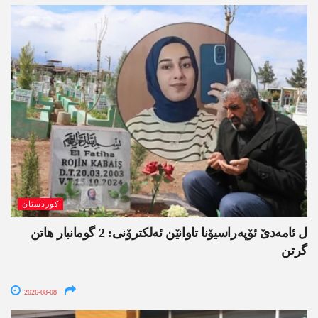
کوردستان
ل ئامەدێ ئۆپەراسیۆنا تاوانێن ئەلکترۆنی: 2 گومانبار ھاتن
گرتن
2026-08-08