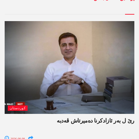
کوردستان
رێ ل بەر ئازادکرنا دەمیرتاش ڤەدبە
2026-08-08