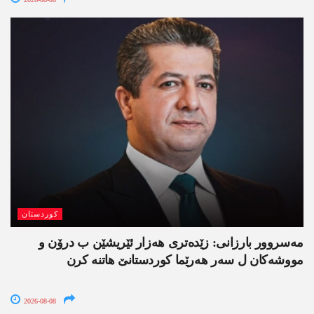
کوردستان
مەسروور بارزانی: زێدەتری ھەزار ئێریشێن ب درۆن و
مووشەکان ل سەر ھەرێما کوردستانێ ھاتنە کرن
2026-08-08