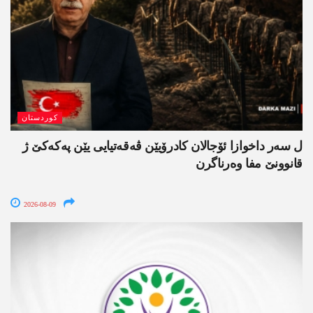
کوردستان
ل سەر داخوازا ئۆجالان کادرۆیێن ڤەقەتیایی یێن پەکەکێ ژ
قانوونێ مفا وەرناگرن
2026-08-09