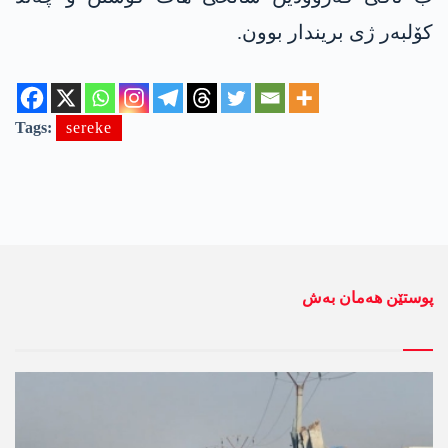
کۆلبەر ژی بریندار بوون.
Tags:
sereke
پوستێن ھەمان بەش