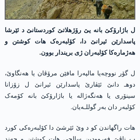
ل باژارۆکێ بانە یێ رۆژهلاتێ کوردستانێ د ئێرشا
پاسدارێن ئیرانێ دا، کۆلبەرەک هات کوشتن و
هه‌ژماره‌كا کۆلبەران ژی بریندار بوون.
ل گۆر نووچەیا مالپەرا مافێن مرۆڤان یا هەنگاوێ،
دوهـ دانێ ئێڤارێ پاسدارێن ئیرانێ ل زۆزانا
سینۆری یا هەنگەژالە یا باژارۆکێ بانە کۆمەک
کۆلبەر دان بەر گوللـەیان.
هات راگهاندن کو د وێ ئێرشێ دا کۆلبەرەکی کورد
ب ناڤێ فەروودین سالحی هات کوشتن و چەند