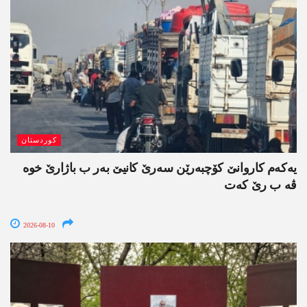
کوردستان
یەکەم کاروانێ کۆچبەرێن سەرێ کانیێ بەر ب باژارێ خوە
ڤە ب رێ کەت
2026-08-10