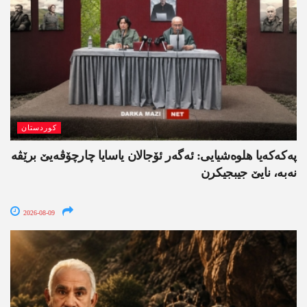
کوردستان
په‌كه‌كه‌یا هلوه‌شیایی: ئەگەر ئۆجالان یاسایا چارچۆڤەیێ برێڤە
نه‌به‌، نایێ جیبجیکرن
2026-08-09