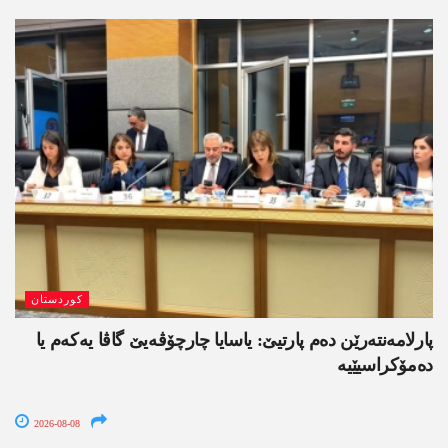
کوردستان
پارلامەنتەرێن دەم پارتیێ: یاسایا چارچۆڤەیێ گاڤا یەکەم یا
دەمۆکراسیێیە
2026-08-08