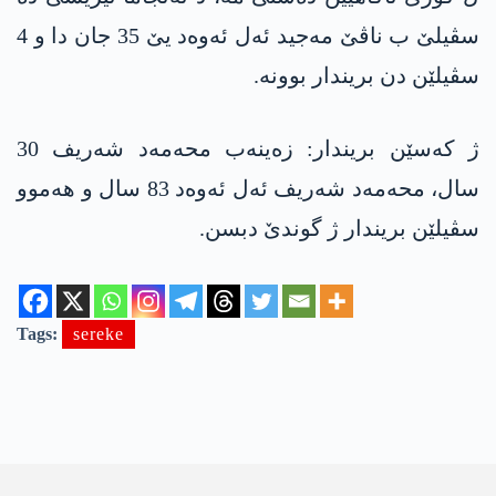
سڤیلێ ب ناڤێ مەجید ئەل ئەوەد یێ 35 جان دا و 4
سڤیلێن دن بریندار بوونە.
ژ کەسێن بریندار: زەینەب محه‌مه‌د شەریف 30
سال، محەمەد شەریف ئەل ئەوەد 83 سال و هەموو
سڤیلێن بریندار ژ گوندێ دبسن.
Tags:
sereke