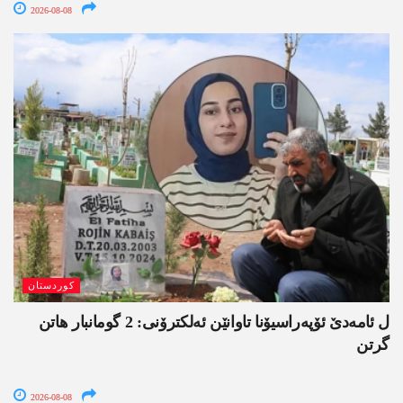
2026-08-08
کوردستان
ل ئامەدێ ئۆپەراسیۆنا تاوانێن ئەلکترۆنی: 2 گومانبار ھاتن
گرتن
2026-08-08