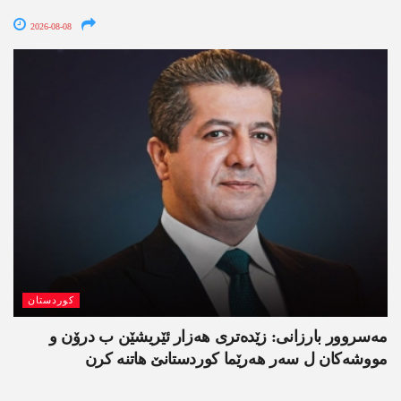
2026-08-08
کوردستان
مەسروور بارزانی: زێدەتری ھەزار ئێریشێن ب درۆن و
مووشەکان ل سەر ھەرێما کوردستانێ ھاتنە کرن