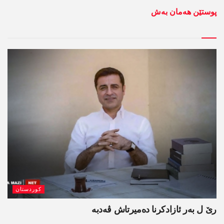
پوستێن ھەمان بەش
کوردستان
رێ ل بەر ئازادکرنا دەمیرتاش ڤەدبە