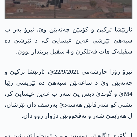
ئارتێشا تركیێ و كۆمێن چه‌ته‌یێن وێ، ئیرۆ بەر ب
سبەهێ ئێرشی عه‌ین عیسایێ ک، د ئێرشێ دە
سڤیلەک هات قەتلکرن و 4 سڤیل بریندار بوون.
ئیرۆ رۆژا چارشه‌می 22/9/2021ێ، ئارتێشا تركیێ و
چه‌ته‌یێن وێ د ساعه‌تێن سبەهێ دە ئێریشی رێیا
M4ێ و گوندێ دبس یێ سەر ب عه‌ین عیسایێ کر،
پشتی کو شەرڤانێن هه‌سه‌دێ بەرسڤ دان ئێرشان،
ل هەرێمێ شەر و پەڤچوونێن دژوار روو دان.
ل گۆری ئاگاهیێن ده‌ستێ مه‌، د ئەنجاما ئێریشێ دە