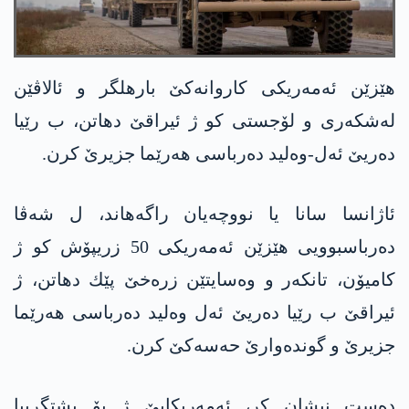
هێزێن ئه‌مەریکی کاروانەکێ بارهلگر و ئالاڤێن
لەشکەری و لۆجستی کو ژ ئیراقێ دهاتن، ب رێیا
دەریێ ئەل-وەلید ده‌رباسی هه‌رێما جزیرێ كرن.
ئاژانسا سانا یا نووچەیان راگه‌هاند، ل شه‌ڤا
ده‌رباسبوویی هێزێن ئه‌مه‌ریكی 50 زریپۆش كو ژ
كامیۆن، تانكه‌ر و وه‌سایتێن زره‌خێ پێك دهاتن، ژ
ئیراقێ ب رێیا ده‌ریێ ئه‌ل وه‌لید ده‌رباسی هه‌رێما
جزیرێ و گونده‌وارێ حه‌سه‌كێ كرن.
ده‌ست نیشان كر، ئه‌مه‌ریكایێ ژ بۆ پشتگرییا