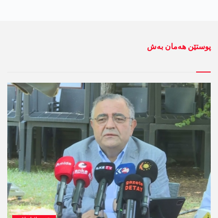
پوستێن ھەمان بەش