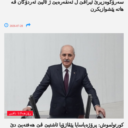
سەرۆکوەزیرێ ئیراقێ ل ئەنقەرەیێ ژ ئالیێ ئەردۆگان ڤە
ھاتە پێشوازیکرن
2026-07-28
رۆژھەلاتا ناڤین
کورتولموش: پرۆژەیاسایا پێڤاژۆیا ئاشتیێ ڤێ ھەفتەیێ دێ