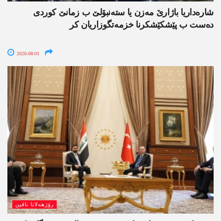
شارەداریا باژارێ مەزن یا ستەنبۆلێ ب زمانێ کوردی
دەست ب پێشکێشکرنا خزمەتگوزاریان کر
2026-08-01
رۆژھەلاتا ناڤین