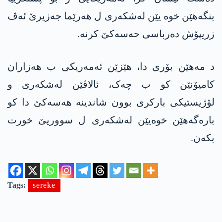
بنگەهێن خوە یێن لەشکەری ل هەرێما جەزیرێ ئه‌ڤ
زریپۆش ده‌رباسی حه‌سه‌كێ كرنه‌.
د مەهێن بۆری دا، هێزێن ئه‌مەریکی ب هەزاران
کامیۆنێن کو ب چەک، ئالاڤێن لەشکەری و
لۆژیستیکی بارکری بوون شاندینه‌ هەسەکێ دا کو
بارەگەهێن خوەیێن لەشکەری ل سووریێ خورت
بکه‌ن.
Tags:
sereke