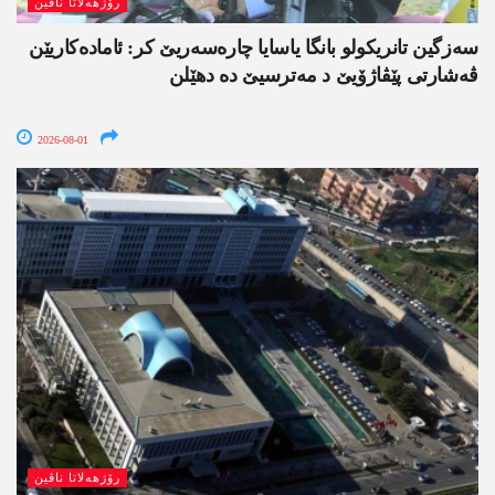
رۆژھەلاتا ناڤین
سەزگین تانریکولو بانگا یاسایا چارەسەریێ کر: ئامادەکاریێن
ڤەشارتی پێڤاژۆیێ د مەترسیێ دە دھێلن
2026-08-01
رۆژھەلاتا ناڤین