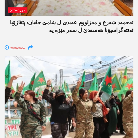
کوردستان
ئەحمەد شەرع و مەزلووم عەبدی ل شامێ جڤیان: پێڤاژۆیا
ئەنتەگراسیۆنا ھەسەدێ ل سەر مێزە یە
2026-08-04