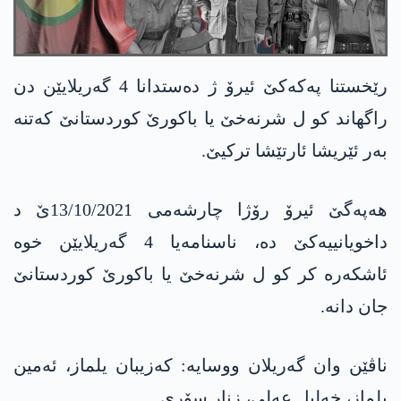
رێخستنا په‌كه‌كێ ئیرۆ ژ ده‌ستدانا 4 گه‌ریلایێن دن
راگهاند كو ل شرنه‌خێ یا باكورێ كوردستانێ كه‌تنه‌
به‌ر ئێریشا ئارتێشا تركیێ.
هه‌په‌گێ ئیرۆ رۆژا چارشه‌می 13/10/2021ێ د
داخویانییه‌كێ ده، ناسنامه‌یا 4 گه‌ریلایێن خوه‌
ئاشكه‌ره‌ كر كو ل شرنه‌خێ یا باكورێ كوردستانێ
جان دانه‌.
ناڤێن وان گه‌ریلان ووسایه‌: كه‌زیبان یلماز، ئه‌مین
یلماز، خه‌لیل عه‌لی، زنار سۆری.