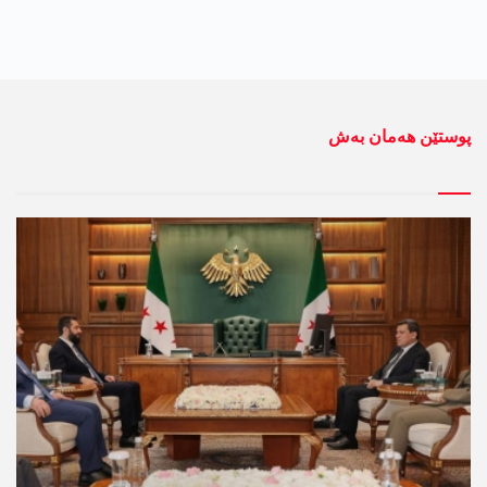
پوستێن ھەمان بەش