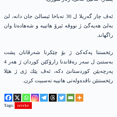
ئه‌ڤ چار گه‌ریلا ل 30 ته‌باخا ئیسالێ جان دانه‌، لێ
به‌لێ هه‌په‌گێ ژ نووڤه‌ ئیرۆ هاتییه‌ و شه‌هاده‌تا وان
راگهاند.
رێخستنا په‌كه‌كێ ژ بۆ چێكرنا شه‌رڤانان پشت
به‌ستنێ ل سه‌ر ره‌ڤاندنا زارۆكێن كوردان ژ هه‌ر 4
په‌رچه‌یێن كوردستانێ دكه‌، ئه‌ڤ یێك ژی ژ هێلا
رێخستنێن ناڤده‌وله‌تی هاتییه‌ ته‌سبیت كرن.
Tags:
sereke