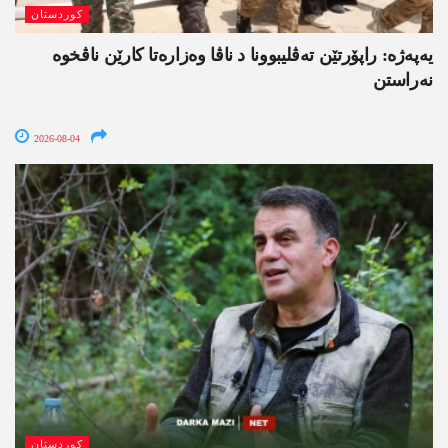
کوردستان
یەپەژە: راپۆرتێن تەڤلیبوونا د ناڤا وەزارەتا کارێن ناڤخوە
نەراستن
2026-08-04
کوردستان