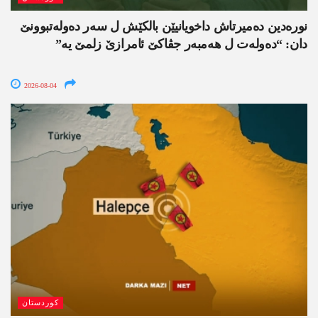
نورەدین دەمیرتاش داخویانیێن بالکێش ل سەر دەولەتبوونێ
دان: “دەولەت ل ھەمبەر جڤاکێ ئامرازێ زلمێ یە”
2026-08-04
کوردستان