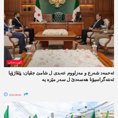
کوردستان
ئەحمەد شەرع و مەزلووم عەبدی ل شامێ جڤیان: پێڤاژۆیا
ئەنتەگراسیۆنا ھەسەدێ ل سەر مێزە یە
2026-08-04