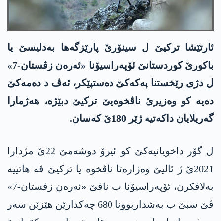
ئارتێشا تركیێ ل سینۆرێ پارێزگەها بەدلیسێ یا
باكورێ كوردستانێ ئۆپەراسیۆنا «ئەرەن زڤستان-7»
ل دژی رێخستنا په‌كه‌كێ دەستپێکر، ئەڤ د دەمەکێ
دەیە کو وەزیرێ ناڤخوەیێ ترکیێ دبێژە، هەژمارا
گەریلایان داکەتیە ژێر 180ێ کەسان.
ل گۆر داخویانیەکێ کو ئیرۆ دوشەمێ 22ێ مژدارا
2021ێ ژ ئالیێ وەزارەتا ناڤخوە یا ترکیێ ڤە هاتییە
بەلاڤکرن، ئۆپەراسیۆنا ب ناڤێ «ئەرەن زڤستان-7»
ڤێ سبێ ب بەشداربوونا 680 چەکدارێن هێزێن سەر