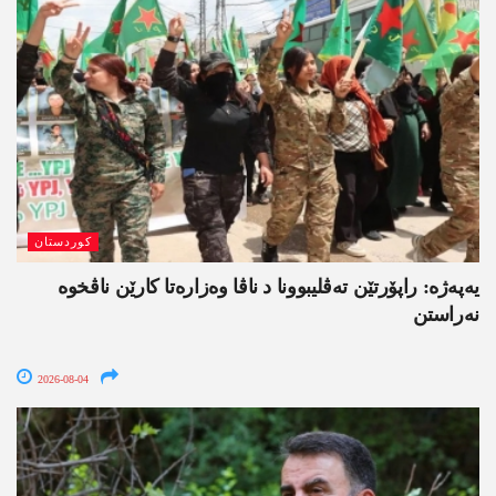
کوردستان
یەپەژە: راپۆرتێن تەڤلیبوونا د ناڤا وەزارەتا کارێن ناڤخوە
نەراستن
2026-08-04