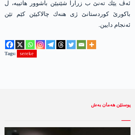
ئه‌ڤ یێك ته‌نێ ب زرارا شێنیێن باشوور هاتییه‌، ل
باكورێ كوردستانێ ژی هنه‌ك چالاكیێن كێم تێن
ئه‌نجام دایین.
Tags:
sereke
پوستێن ھەمان بەش