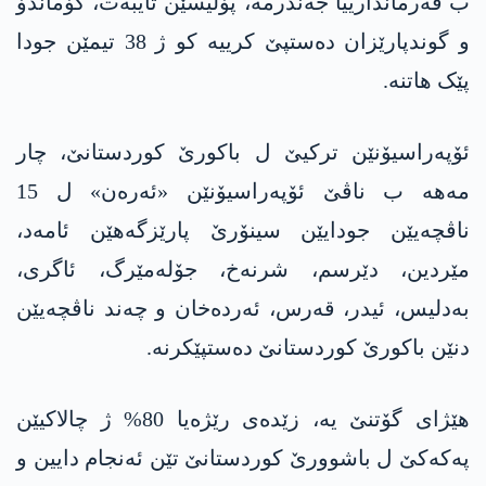
ب فەرماندارییا جەندرمە، پۆلیسێن تایبەت، کۆماندۆ
و گوندپارێزان دەستپێ کرییە کو ژ 38 تیمێن جودا
پێک هاتنە.
ئۆپەراسیۆنێن ترکیێ ل باكورێ كوردستانێ، چار
مەهە ب ناڤێ ئۆپەراسیۆنێن «ئەرەن» ل 15
ناڤچەیێن جودایێن سینۆرێ پارێزگەهێن ئامەد،
مێردین، دێرسم، شرنەخ، جۆلەمێرگ، ئاگری،
بەدلیس، ئیدر، قەرس، ئەردەخان و چەند ناڤچەیێن
دنێن باکورێ کوردستانێ دەستپێکرنە.
هێژای گۆتنێ یه، زێده‌ی رێژه‌یا 80% ژ چالاكیێن
په‌كه‌كێ ل باشوورێ كوردستانێ تێن ئه‌نجام دایین و