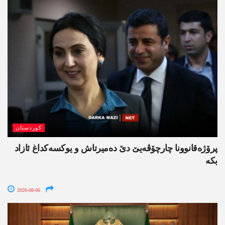
کوردستان
پرۆژەقانوونا چارچۆڤەیێ دێ دەمیرتاش و یوکسەکداغ ئازاد
بکە
2026-08-06