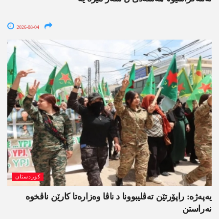
2026-08-04
کوردستان
یەپەژە: راپۆرتێن تەڤلیبوونا د ناڤا وەزارەتا کارێن ناڤخوە
نەراستن