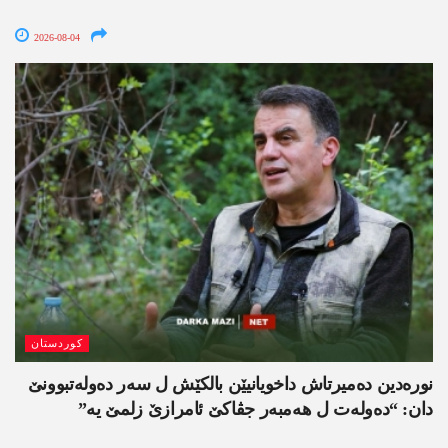
2026-08-04
کوردستان
نورەدین دەمیرتاش داخویانیێن بالکێش ل سەر دەولەتبوونێ
دان: “دەولەت ل ھەمبەر جڤاکێ ئامرازێ زلمێ یە”