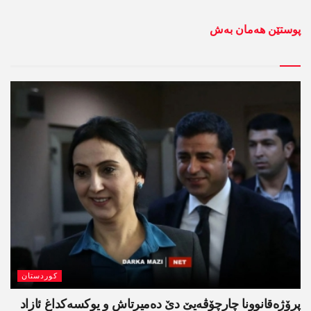
پوستێن ھەمان بەش
کوردستان
پرۆژەقانوونا چارچۆڤەیێ دێ دەمیرتاش و یوکسەکداغ ئازاد