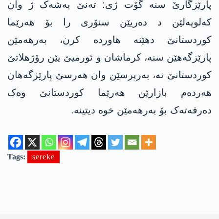
پارێزگارێ سنه‌ گۆت ژی: تەنێ بەشەک ژ وان
کەلوپەلێن د دەریێن سنۆری را بۆ هەرێما
کوردستانێ دهێنه‌ هاوردە کرن، بەرهەمێن
پارێزگه‌هێن سنە، کرماشان و ئورمیێ یێن رۆژهلاتێ
کوردستانێ نە، بەرپرسێن وان هەرسێ پارێزگەهان
هەردەم بازارێن هەرێما کوردستانێ وەک
دەرفەتەک بۆ بەرهەمێن خوە دیتینە.
Tags:
sereke