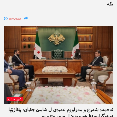
بکە
2026-08-06
کوردستان
ئەحمەد شەرع و مەزلووم عەبدی ل شامێ جڤیان: پێڤاژۆیا
ئەنتەگراسیۆنا ھەسەدێ ل سەر مێزە یە