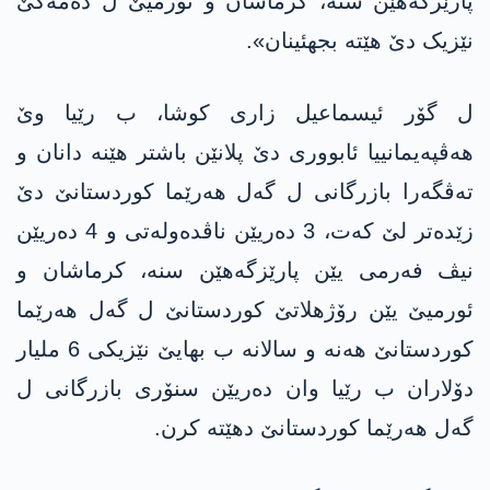
پارێزگەهێن سنە، کرماشان و ئورمیێ ل ده‌مه‌كێ
نێزیک دێ هێته‌ بجهئینان».
ل گۆر ئیسماعیل زاری کوشا، ب رێیا وێ
هەڤپەیمانییا ئابووری دێ پلانێن باشتر هێنه‌ دانان و
تەڤگەرا بازرگانی ل گەل هەرێما کوردستانێ دێ
زێدەتر لێ كه‌ت، 3 دەریێن ناڤدەولەتی و 4 دەریێن
نیڤ فەرمی یێن پارێزگەهێن سنە، کرماشان و
ئورمیێ یێن رۆژهلاتێ کوردستانێ ل گەل هەرێما
کوردستانێ هەنە و سالانە ب بهایێ نێزیکی 6 ملیار
دۆلاران ب رێیا وان دەریێن سنۆری بازرگانی ل
گەل هەرێما کوردستانێ دهێته‌ کرن.