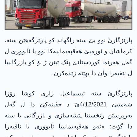
پارێزگارێ نوو یێ سنە راگهاند کو پارێزگه‌هێن سنە،
کرماشان و ئورمیێ هەڤپەیمانیەکا نوو یا ئابووری ل
گه‌ل هه‌رێما كوردستانێ پێک تینن ژ بۆ كو بازرگانییا
ل نێڤبه‌را وان دا بهێته‌ زێده‌كرن.
پارێزگارێ سنە ئیسماعیل زاری کوشا رۆژا
شەمبیێ 4/12/2021ێ د جڤینەکێ دا ل گەل
بەرپرسێن رێخستنا پێشەسازی و بازرگانی یا سنە
دا گۆت: «ئەو هەڤپەیمانییا ئابووری یا ناڤبەرا