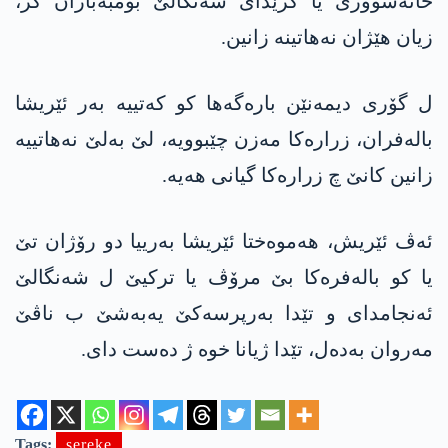
خانه‌سوورێ یا گرێدای شه‌نگالێ بۆمبه‌باران كر،
زیان هێژان نه‌هاتینه‌ زانین.
ل گۆری دیمه‌نێن باره‌گه‌ها كو كه‌تییه‌ به‌ر ئێریشا
باله‌فران، زراره‌كا‌ مه‌زن چێبوویه‌، لێ به‌لێ نه‌هاتییه‌
زانین كانێ چ زراره‌كا‌ گیانی هه‌یه‌.
ئه‌ڤ ئێریش، هه‌موه‌ختا ئێریشا به‌رییا دو رۆژان تێ
یا كو باله‌فره‌كا بێ مرۆڤ یا تركیێ ل شه‌نگالێ
ئه‌نجامدای و تێدا به‌رپرسه‌كێ یه‌به‌شێ ب ناڤێ
مه‌روان به‌ده‌ل، تێدا‌ ژیانا خوه‌ ژ ده‌ست دای.
Tags:
sereke