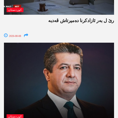
کوردستان
رێ ل بەر ئازادکرنا دەمیرتاش ڤەدبە
2026-08-08
کوردستان