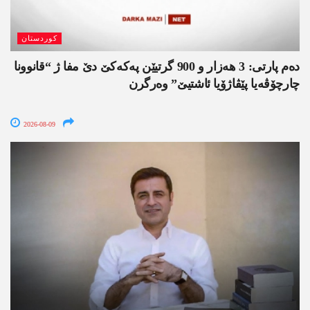
کوردستان
دەم پارتی: 3 ھەزار و 900 گرتیێن پەکەکێ دێ مفا ژ “قانوونا
چارچۆڤەیا پێڤاژۆیا ئاشتیێ” وەرگرن
2026-08-09