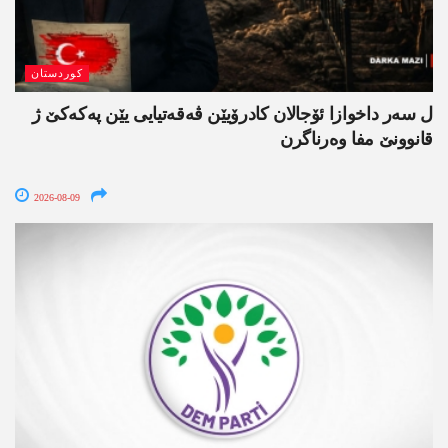
کوردستان
ل سەر داخوازا ئۆجالان کادرۆیێن ڤەقەتیایی یێن پەکەکێ ژ
قانوونێ مفا وەرناگرن
2026-08-09