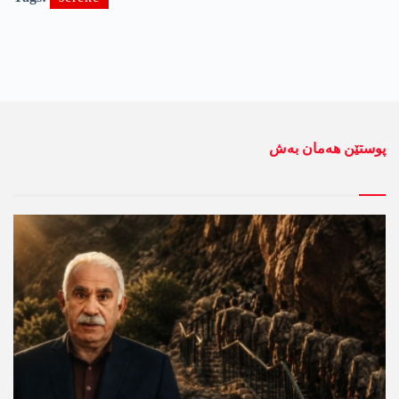
پوستێن ھەمان بەش