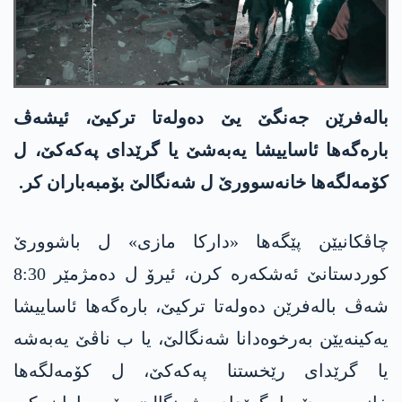
باله‌فرێن جه‌نگێ یێ ده‌وله‌تا تركیێ، ئیشه‌ڤ
باره‌گه‌ها ئاساییشا یه‌به‌شێ‌ یا گرێدای په‌كه‌كێ، ل
كۆمه‌لگه‌ها خانه‌سوورێ ل شه‌نگالێ بۆمبه‌باران كر.
چاڤكانیێن پێگه‌ها «داركا مازی» ل باشوورێ
كوردستانێ ئه‌شكه‌ره‌ كرن، ئیرۆ ل ده‌مژمێر 8:30
شه‌ڤ باله‌فرێن ده‌وله‌تا تركیێ، باره‌گه‌ها ئاساییشا
یه‌كینه‌یێن به‌رخوه‌دانا شه‌نگالێ، یا ب ناڤێ یه‌به‌شه‌
یا گرێدای رێخستنا په‌كه‌كێ، ل كۆمه‌لگه‌ها