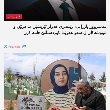
کوردستان
مەسروور بارزانی: زێدەتری ھەزار ئێریشێن ب درۆن و
مووشەکان ل سەر ھەرێما کوردستانێ ھاتنە کرن
2026-08-08