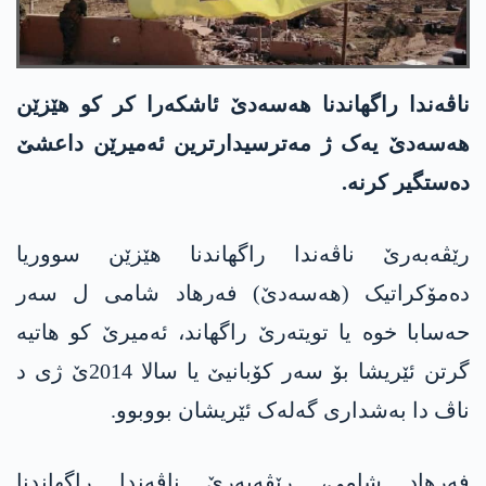
ناڤەندا راگھاندنا ھەسەدێ ئاشکەرا کر کو ھێزێن
ھەسەدێ یەک ژ مەترسیدارترین ئەمیرێن داعشێ
دەستگیر کرنە.
رێڤەبەرێ ناڤەندا راگھاندنا ھێزێن سووریا
دەمۆکراتیک (ھەسەدێ) فەرھاد شامی ل سەر
حەسابا خوە یا تویتەرێ راگھاند، ئەمیرێ کو ھاتیە
گرتن ئێریشا بۆ سەر کۆبانیێ یا سالا 2014ێ ژی د
ناڤ دا بەشداری گەلەک ئێریشان بووبوو.
فەرھاد شامی، رێڤەبەرێ ناڤەندا راگھاندنا