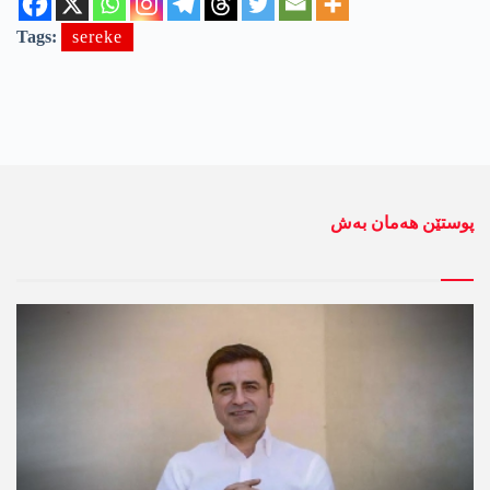
Tags:
sereke
پوستێن ھەمان بەش