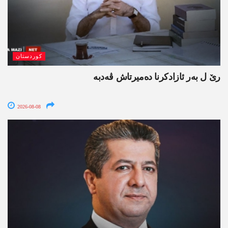
کوردستان
رێ ل بەر ئازادکرنا دەمیرتاش ڤەدبە
2026-08-08