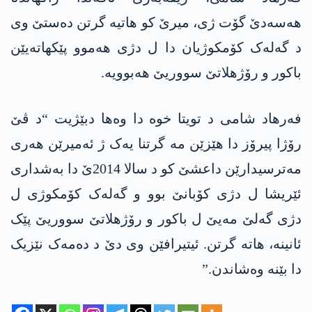
ھەسەدێ گۆت ژی، میرێ کو ھاتیە گرتن دەستێ وی
د گەلەک کۆمکوژیان دا ل دژی ھەموو پێکھاتەیێن
باکور و رۆژھلاتێ سووریێ ھەبوویە.
فەرھاد شامی د تویتا خوە دا وەھا دبێژیت “د ڤێ
رۆژا پیرۆز دا ھێزێن مە گرتنا یەک ژ ئەمیرێن ھەری
مەترسیدارێن داعشێ کو د سالا 2014ێ دا بەشداری
ئێریشا ل دژی کۆبانێ بوو و گەلەک کۆمکوژی ل
دژی گەلێ مەیێ ل باکور و رۆژھلاتێ سووریێ پێک
ئانینە، ھاتە گرتن. ئیتیرافێن وی دێ د دەمەک نێزیک
دا بێنە وەشاندن.”