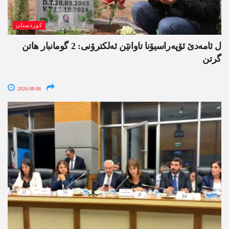
کوردستان
ل ئامەدێ ئۆپەراسیۆنا تاوانێن ئەلکترۆنی: 2 گومانبار ھاتن
گرتن
2026-08-08