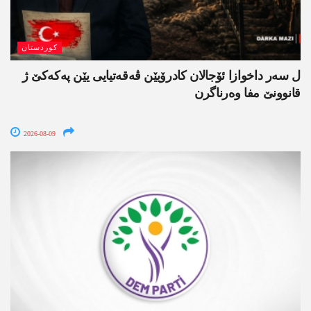
کوردستان
ل سەر داخوازا ئۆجالان کادرۆیێن ڤەقەتیایی یێن پەکەکێ ژ
قانوونێ مفا وەرناگرن
2026-08-09