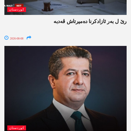
کوردستان
رێ ل بەر ئازادکرنا دەمیرتاش ڤەدبە
2026-08-08
کوردستان