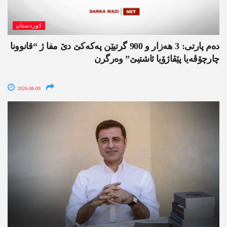
کوردستان
دەم پارتی: 3 ھەزار و 900 گرتیێن پەکەکێ دێ مفا ژ “قانوونا
چارچۆڤەیا پێڤاژۆیا ئاشتیێ” وەرگرن
2026-08-09