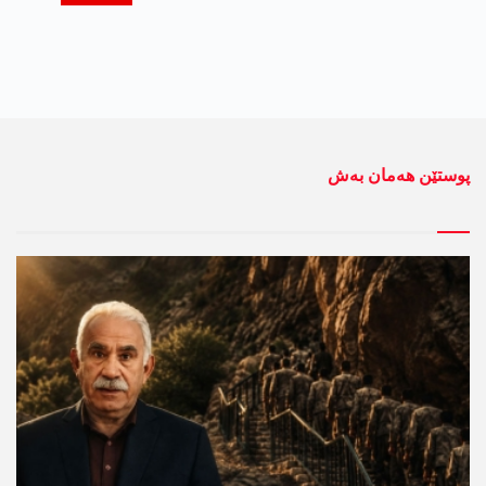
پوستێن ھەمان بەش