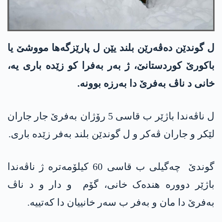
ل گوندێن دەڤەرێن بلند یێن ل پارێزگه‌ها مووشێ یا
باكورێ كوردستانێ، ژ بەر به‌فرا کو زێدە باری یه‌،
خانی د ناڤ به‌فرێ دا به‌رزه‌ بوونه‌.
ل ناڤه‌ندا باژێر ب قاسی 5 رۆژان به‌فرێ جار جاران
لێکر و جاران ڤەکر و ل گوندێن بلند به‌فر زێدە باری.
گوندێ چه‌گیلی ب قاسی 60 کیلۆمەترە ژ ناڤەندا
باژێر دوورە هندەک خانی، گۆم و دار و د ناڤ
به‌فرێ دا مان و به‌فر ب سەر خانییان دا كه‌تییه‌.