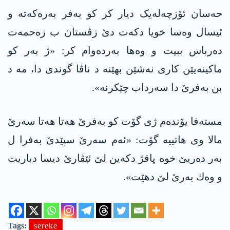
حه‌سان ئۆزچەله‌یک دیار کر کو به‌فر بەرەکەتە و
ئیسال وه‌سا خویا دکەت دێ زڤستان ب زەحمەت
دەرباس ببیت و وه‌ها به‌رده‌وام كر: «ژ بەر کو
ماکینەیێن کاری نه‌شێن بهێنه‌ د ناڤا گوندی دا، مه‌ د
بن به‌فرێ دا سەرداب چێکرنه‌».
مسته‌فا یۆندەم ژی گۆت کو به‌فرێ هه‌تا هەتا سه‌رێ
مالا وی هاتییه‌ گۆت: «ئەم سەرێ سپێدێ به‌فرا ل
بەر دەریێ خوە پاقژ دکه‌ین لێ ئێڤارێ دیسا دباریت
و وه‌ك به‌رێ لێ دهێت».
Tags:
sereke