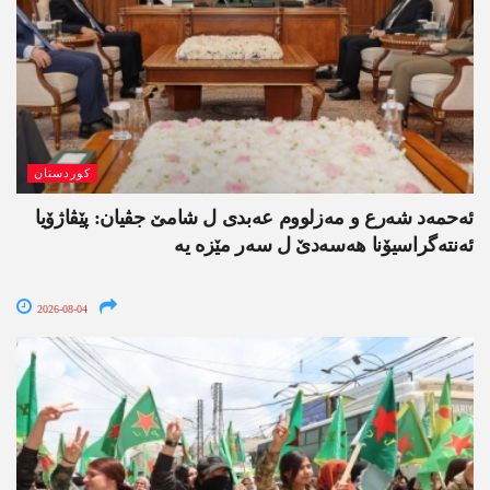
کوردستان
ئەحمەد شەرع و مەزلووم عەبدی ل شامێ جڤیان: پێڤاژۆیا
ئەنتەگراسیۆنا ھەسەدێ ل سەر مێزە یە
2026-08-04