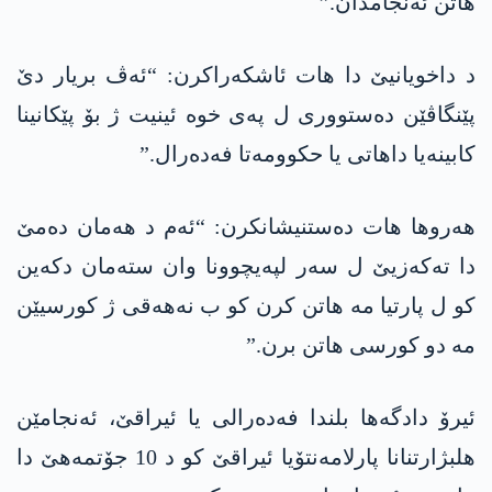
ھاتن ئەنجامدان.”
د داخویانیێ دا ھات ئاشکەراکرن: “ئەڤ بریار دێ
پێنگاڤێن دەستووری ل پەی خوە ئینیت ژ بۆ پێکانینا
کابینەیا داهاتی یا حکوومەتا فەدەرال.”
ھەروھا ھات دەستنیشانکرن: “ئەم د ھەمان دەمێ
دا تەکەزیێ ل سەر لپەیچوونا وان ستەمان دکەین
کو ل پارتیا مە ھاتن کرن کو ب نەھەقی ژ کورسیێن
مە دو کورسی ھاتن برن.”
ئیرۆ دادگەھا بلندا فەدەرالی یا ئیراقێ، ئەنجامێن
ھلبژارتنانا پارلامەنتۆیا ئیراقێ کو د 10 جۆتمەھێ دا