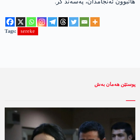
ھاتبوون ئەنجامدان، پەسەند کر.
Tags:
sereke
پوستێن ھەمان بەش