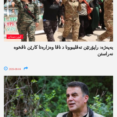
کوردستان
یەپەژە: راپۆرتێن تەڤلیبوونا د ناڤا وەزارەتا کارێن ناڤخوە
نەراستن
2026-08-04