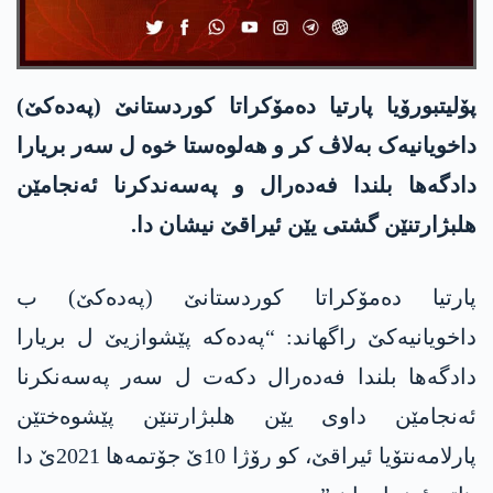
پۆلیتبورۆیا پارتیا دەمۆکراتا کوردستانێ (پەدەکێ)
داخویانیەک بەلاڤ کر و ھەلوەستا خوە ل سەر بریارا
دادگەھا بلندا فەدەرال و پەسەندکرنا ئەنجامێن
ھلبژارتنێن گشتی یێن ئیراقێ نیشان دا.
پارتیا دەمۆکراتا کوردستانێ (پەدەکێ) ب
داخویانیەکێ راگھاند: “پەدەکە پێشوازیێ ل بریارا
دادگەھا بلندا فەدەرال دکەت ل سەر پەسەنکرنا
ئەنجامێن داوی یێن ھلبژارتنێن پێشوەختێن
پارلامەنتۆیا ئیراقێ، کو رۆژا 10ێ جۆتمەھا 2021ێ دا