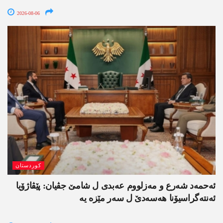
2026-08-06
کوردستان
ئەحمەد شەرع و مەزلووم عەبدی ل شامێ جڤیان: پێڤاژۆیا
ئەنتەگراسیۆنا ھەسەدێ ل سەر مێزە یە