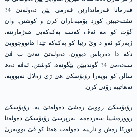
فەرمانا فەرماندارێن فەرمی یێن دەولەتێ 34
نشتەجییێن کورد بۆمبەباران کرن و کوشتن. وان
گۆت کو مە ئەڤ کەسە پەکەکەیی هەژمارتنە،
ژبەرکو ئەو د وێ رێیا کو پەکەکە تێدا ھاتووچوویێ
دکە دا دەرباس دبوون. دەولەتێ تەنێ ب ڤێ
سەدەمێ 34 گوندییێن بێگونەھ کوشتن. ئەڤە دەھ
سالن کو بویەرا رۆبۆسکێ ھێ ژی زەلال نەبوویە،
نەھاتییە رۆنی کرن.
رۆبۆسکێ روویێ رەشێ دەولەتێ یە. رۆبۆسکێ
روورەشییا سەردەمە. بەرپرسێ رۆبۆسکێ دەولەتا
تورکا رەش و تارییە. دەولەت ھەتا کو ڤێ بوویەرێ