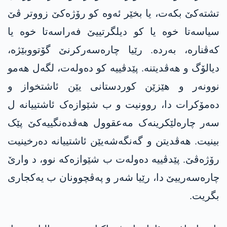
تشتەکێ بکەت، یا بخێر ئەوە کو رۆژەکێ زووتر ڤێ
سیاسەتا خوە یا کو دیلگرتییێ فەراسەتا خوە یا
کەڤنارە، بەردە. رێیا چارەسەرکرنێ گۆتووبێژە،
دیالۆگ و ھەڤدیتنە. پێدڤییە کو دەولەت، لگەل ھەمو
نوونەر و ھێزێن کوردستانی یێن ئاشتخواز و
دەمۆکرات دا، روونیت و ب شێوازەک ئاشتییانە ل
سەر چارەلێکرینەک مەعقوول ھەڤدەنگییەکێ پێک
بینیت. ھەڤدیتن و گەنگەشەیێن ئاشتییانە دەرخینیت
رۆژەڤێ. پێدڤییە دەولەت ب شێوازەکە نوو، د وارێ
چارەسەرییێ دا، رێیا شەر و پەڤچوونان ب یەکجاری
بگریت.