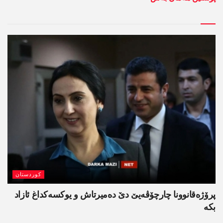
کوردستان
پرۆژەقانوونا چارچۆڤەیێ دێ دەمیرتاش و یوکسەکداغ ئازاد
بکە