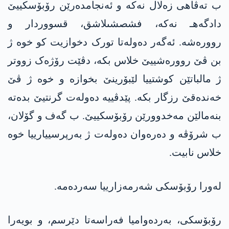
ب تەڤاھی زەلال نەکە و ئەنجامدەرێن رۆبۆسکییێ
دادگەهـ نەکە، فشصشىلاشق، قسووردار و
روورەشە. ئەگەر دەولەتا تورک دخوازیت کو خوە ژ
بن ڤێ روورەشییێ خلاس بکە، دڤێت رۆژەک زووتر
ژ مالباتێن کوشتییا لێبۆرینێ بخوازە و خوە ژ ڤێ
خەندەقێ رزگار بکە. پێدڤییە دەولەت گرنتیێ بدەتە
بنەمالێن مەخدوورێن رۆبۆسکییێ. ب گەف و گۆلان،
ب شرۆڤە و دەرەوان دەولەت ژ بەرپرسییارییا خوە
خلاس نابیت.
لەورا رۆبۆسکی شەرمەزارییا سەردەمە.
رۆبۆسکی، بەردەوامیا فەراسەتا دێرسم، و بویەرا