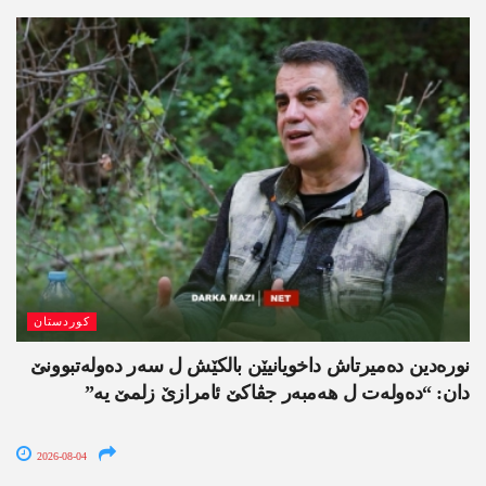
کوردستان
نورەدین دەمیرتاش داخویانیێن بالکێش ل سەر دەولەتبوونێ
دان: “دەولەت ل ھەمبەر جڤاکێ ئامرازێ زلمێ یە”
2026-08-04