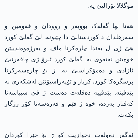
موگلالا ئۆزالپێ یە.
ھەتا نھا گەلەک بوویەر و روودان و قەومین و
سەرھلدان د کوردستانێ دا چێبونە. لێ گەلێ کورد
ھێ ژی ل بەندا چارەکرنا ماف و بەرژەوەندییێن
خوەیێن نەتەوی یە. گەلێ کورد ئیرۆ ژی چاڤەرێیێ
ئازادی و دەمۆکراسیێ یە. ژ بۆ چارەسەرکرنا
پرسگرەکا کورد، کریار و ئۆپەراسیۆنێن لەشکەری نە
پێدڤینە. پێدڤییە دەڤلەت دەست ژ ڤێ سییاسەتا
کەڤنار بەردە، خوە ژ فێم و فەرەسەتا کۆر رزگار
بکەت.
ئەگەر دەولەت دخوازیت کو ژ بۆ خێرا کوردان