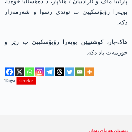
پارتییا ماف و ئازادییان / ھاکپار، د دەھسالیا خوەدا،
بویەرا رۆبۆسکییێ ب توندی رسوا و شەرمەزار
دکە.
ھاک-پار، کوشتییێن بویەرا رۆبۆسکییێ ب رێز و
حورمەت یاد دکە.
Tags:
sereke
پوستێن ھەمان بەش