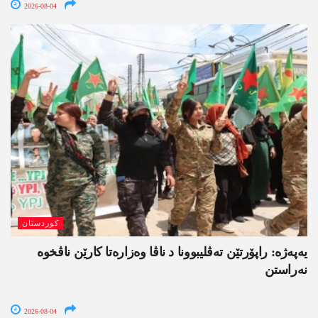
2026-08-04
کوردستان
یەپەژە: راپۆرتێن تەڤلیبوونا د ناڤا وەزارەتا کارێن ناڤخوە
نەراستن
2026-08-04