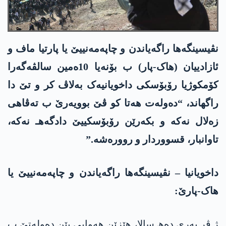
نڤیسینگەھا راگەیاندن و چاپەمەنییێ یا پارتیا ماف و
ئازادییان (ھاک-پار) ب بۆنەیا 10ەمین سالڤەگەرا
کۆمکوژیا رۆبۆسکی داخویانیەک بەلاڤ کر و تێ دا
راگھاند، “دەولەت ھەتا کو ڤێ بوویەرێ ب تەڤاھی
زەلال نەکە و بکەرێن رۆبۆسکییێ دادگەهـ نەکە،
تاوانبار، قسووردار و روورەشە.”
داخویانیا – نڤیسینگەھا راگەیاندن و چاپەمەنییێ یا
ھاک-پارێ:
ژ ڤر بەری دەھ سالا، ھێزێن ھەوایی یێن دەولەتێ ب