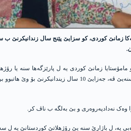
ا زمانێ کوردی، کو سزایێ پێنج سال زندانیکرنێ ب سەر
.
 مامۆستایا زمانێ کوردی یە ل پارێزگەها سنە یا رۆژهل
رێخستنا «نووژین»، ژ ئالیێ دادگەها شۆرەشێ یا سنەیێ ڤە، جەز
ا وەک نەدادپەروەری و بێ بەلگە ب ناڤ کر.
ی یە، ل باژارێ سنە یێ رۆژهلاتێ كوردستانێ یه‌ ل سەر