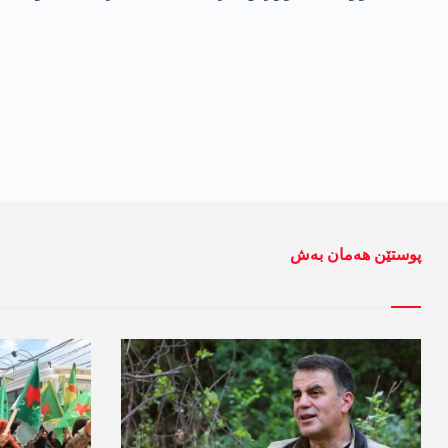
پوستێن ھەمان بەش