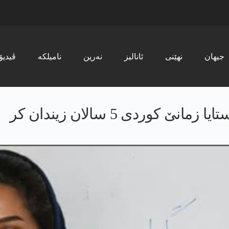
جیھان
نھێنی
ئانالیز
نەرین
نامیلکە
ڤیدیۆ
 کوردی 5 سالان زیندان كر