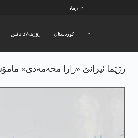
زمان
⌂
کوردستان
رۆژھەلاتا ناڤین
رژێما ئیرانێ «زارا محه‌مه‌دی» مامۆستایا زمانێ