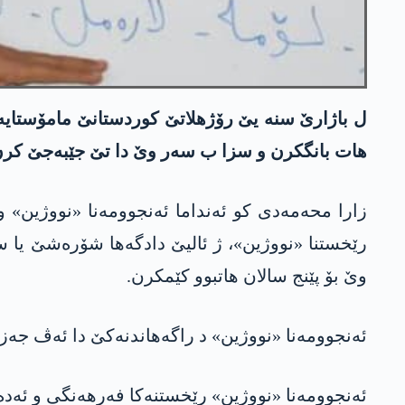
ل باژارێ سنە یێ رۆژهلاتێ کوردستانێ مامۆستایه‌ك
هات بانگکرن و سزا ب سەر وێ دا تێ جێبه‌جێ كرن
زارا محەمەدی کو ئەنداما ئەنجوومەنا «نووژین» و
وێ بۆ پێنج سالان هاتبوو کێمکرن.
ئەنجوومەنا «نووژین» د راگه‌هاندنەکێ دا ئەڤ جەز
ئەنجوومەنا «نووژین» رێخستنەکا فەرهەنگی و ئەدەب