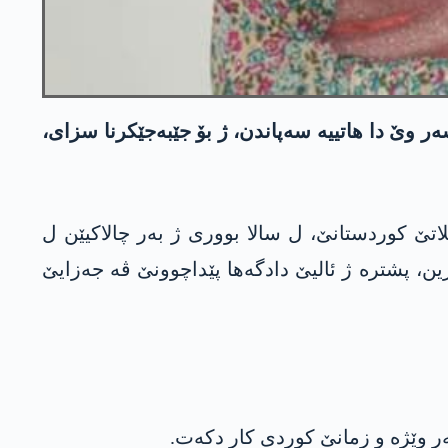
 وێ دا هاتییە سەپاندن، ژ بۆ جێبه‌جێكرنا سزای،
اتێ کوردستانێ، ل سالا بووری ژ بەر چالاکیێن ل
ایێ 10 سال زیندانیکرنێ بۆ وێ هاتبوو برین، پشترە ژ ئالیێ دادگەها پێداچوونێ ڤە جەزایێ
 وێژە و زمانێ کوردی كار دكه‌ت.