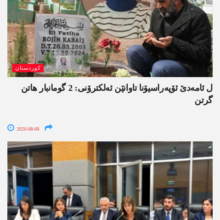
کوردستان
ل ئامەدێ ئۆپەراسیۆنا تاوانێن ئەلکترۆنی: 2 گومانبار ھاتن
گرتن
2026-08-08