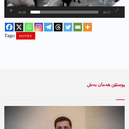
00:00
00:27
Tags:
sereke
پوستێن ھەمان بەش