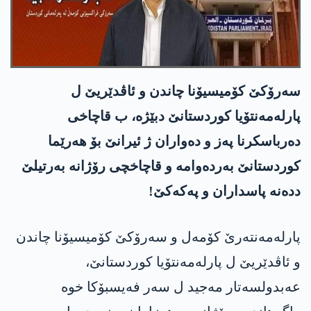
سەرۆکێ کۆمیسیۆنا چاندن و ئاڤدێریێ ل
پارلەمەنتۆیا کوردستانێ دبێژە، ب قاچاخی
دەرباسکرنا پەز و دەواران ژ ئیرانێ بۆ ھەرێما
کوردستانێ بەردەوامە و قاچاخچی رۆژانە بەرتیلێ
ددەنە پاسداران و پەکەکێ!
پارلەمەنتەرێ کۆمەل و سەرۆکێ کۆمیسیۆنا چاندن
و ئاڤدێریێ ل پارلەمەنتۆیا کوردستانێ،
عەبدولسەتار مەجید ل سەر فەیسبۆکا خوە