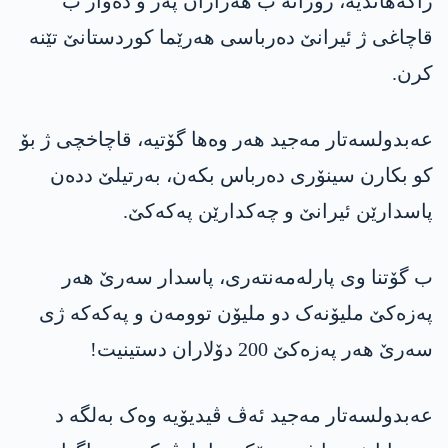
راگەھاندیە، رۆژانە ب ھەزاران پەز و دەوار ب
قاچاغی ژ ئیرانێ دەرباسی ھەرێما کوردستانێ تێنە
کرن.
عەبدولسەتار مەجید ھەر وەھا گۆتیە، قاچاخچی ژ بۆ
کو بکارن سینۆری دەرباس بکەن، بەرتیلێ ددەن
پاسدارێن ئیرانێ و چەکدارێن پەکەکێ.
ب گۆتنا وی پارلەمەنتەری، پاسدار سەرێ ھەر
پەزەکێ ملیۆنەک دو ملیۆن توومەن و پەکەکە ژی
سەرێ ھەر پەزەکێ 200 دۆلاران دستینیت!
عەبدولسەتار مەجید ئەڤ ڤیدیۆیە وەک بەلگە د