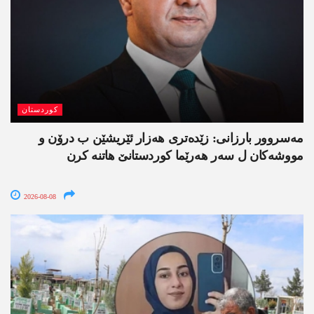
کوردستان
مەسروور بارزانی: زێدەتری ھەزار ئێریشێن ب درۆن و
مووشەکان ل سەر ھەرێما کوردستانێ ھاتنە کرن
2026-08-08