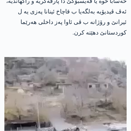
حەسابا خوە یا فەیسبۆکێ دا پارڤەکریە و راگهاندیە،
ئەڤ ڤیدیۆیە بەلگەیا ب قاچاخ ئینانا پەزی یە ل
ئیرانێ و رۆژانە ب ڤی ئاوا پەز داخلی هەرێما
کوردستانێ دهێتە کرن.
Video
Player