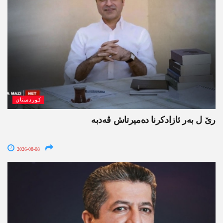
کوردستان
رێ ل بەر ئازادکرنا دەمیرتاش ڤەدبە
2026-08-08