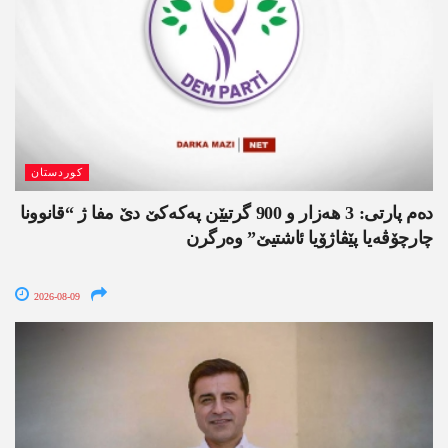
کوردستان
دەم پارتی: 3 ھەزار و 900 گرتیێن پەکەکێ دێ مفا ژ “قانوونا
چارچۆڤەیا پێڤاژۆیا ئاشتیێ” وەرگرن
2026-08-09