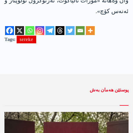
وان وه‌هانه‌ «مورات ئالیاکوت، ئەرتوگرول ئولوپنار و
ئەنەس کۆچ».
Tags:
sereke
پوستێن ھەمان بەش