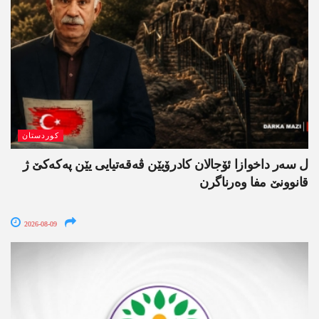
کوردستان
ل سەر داخوازا ئۆجالان کادرۆیێن ڤەقەتیایی یێن پەکەکێ ژ
قانوونێ مفا وەرناگرن
2026-08-09