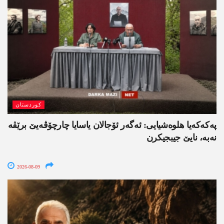
کوردستان
په‌كه‌كه‌یا هلوه‌شیایی: ئەگەر ئۆجالان یاسایا چارچۆڤەیێ برێڤە
نه‌به‌، نایێ جیبجیکرن
2026-08-09