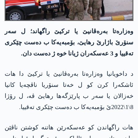
وەزارەتا بەرەڤانیێ یا ترکیێ راگهاند؛ ل سەر
سنۆرێ باژارێ رهایێ، بۆمبەیەکا ب دەست چێکری
تەقییا و 3 عه‌سكه‌ران ژیانا خوە ژ دەست دان.
د داخویانیا وەزارەتا بەرەڤانیێ یا ترکیێ دا هات
ئاشکەرا کرن کو ل خەتا سنۆریا ناڤچەیا کانیا
خەزالان یا سەر ب پارێزگەها رهایێ ڤه‌، ل رۆژا
8\1\2022ێ بۆمبەیەکا ب دەست چێکری تەقییا.
هات راگهاندن کو عه‌سكه‌رێن هاتنه‌ كوشتن ناڤێن