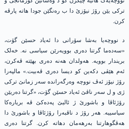
نووچەیەک هاتیە چێکرن کو د وەشانێن کورمانجی و
ترکی یێن رۆژ نیۆزێ دا ب رەنگێن جودا ھاتە پارڤە
کرن.
د نووچەیا بەشا سۆرانی دا ئەیاد حسێن گۆت،
«سەدەما گرتنا دەری بوویەرێن سیاسی نە. خەلک
بریندار بوویە. ھەولدان ھەنە دەری بهێتە ڤەکرن،
ئەم ھێڤی دکەین کو دیسا دەری ڤەبیت.» مالپەرا
رۆژ نیۆز ئەڤ نووچە وەرگەراندە سەر زمانێ ترکی
ژی و ل سەر ناڤێ ئەیاد حسێن گۆت، «گرتنا دەریێن
رۆژئاڤا و باشورێ ژ ئالیێ پەدەکێ ڤە بریارەکا
سیاسییە. ھەر رۆژ د ناڤبەرا رۆژئاڤا و باشورێ دا
هەڤگوھارتنا بەرھەمان دھاتە کرن. گرتنا دەری