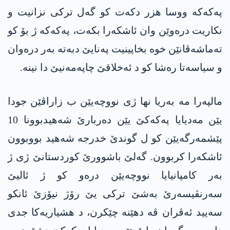
پەکەکە ووسا هزر دکەت کو گەل ترکی نزانیت و
نکاریت درەوێن وان ئاشکەرا بکەت، پەکەکە ژ بۆ کو
تەماشەڤانێن خوە بخاپینیت پەنایێ دبەتە بەر درەوان
و سیاسەتا رەشا کو د ئەخلاقێ چاپەمەنیێ دا نینە.
مالپەرا مە بەریا نھا ژی نووچەیێن ب زاراڤێن جودا
یێن مەدیایا پەکەکێ یێن دەربارێ شەهیدبوونا 10
پێشمەرگەیێن کو ل گوندێ خدرجە شەھید بووبوون
ئاشکەرا کربوون. گەلێ باشوورێ کوردستانێ ژی ژ
بەر کامپانیایا نووچەیێن درەو کو ژ ئالیێ
سەرنڤیسەرێ بەشێ ترکی یێ رۆژ نیۆزێ ئانکو
سەیید ئەڤران ڤە دهێنە چێکرن، د ھشیاریەکا جدی