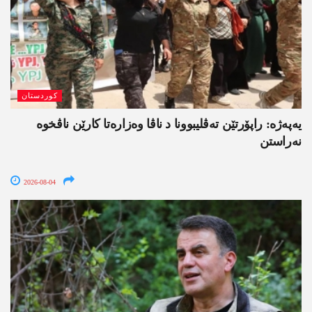
کوردستان
یەپەژە: راپۆرتێن تەڤلیبوونا د ناڤا وەزارەتا کارێن ناڤخوە
نەراستن
2026-08-04