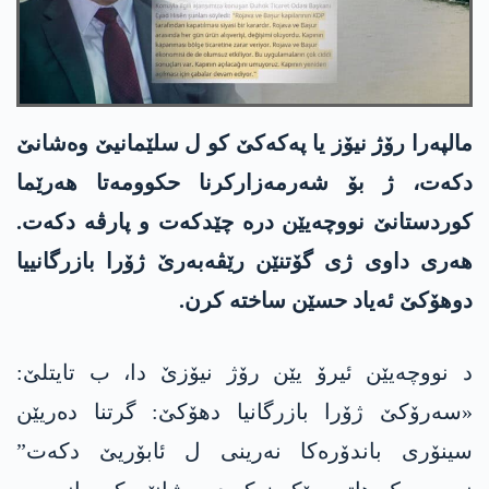
مالپەرا رۆژ نیۆز یا پەکەکێ کو ل سلێمانیێ وەشانێ
دکەت، ژ بۆ شەرمەزارکرنا حکوومەتا ھەرێما
کوردستانێ نووچەیێن درە چێدکەت و پارڤە دکەت.
هەری داوی ژی گۆتنێن رێڤەبەرێ ژۆرا بازرگانییا
دوھۆکێ ئەیاد حسێن ساختە کرن.
د نووچەیێن ئیرۆ یێن رۆژ نیۆزێ دا، ب تایتلێ:
«سەرۆکێ ژۆرا بازرگانیا دھۆکێ: گرتنا دەریێن
سینۆری باندۆرەکا نەرینی ل ئابۆریێ دکەت”