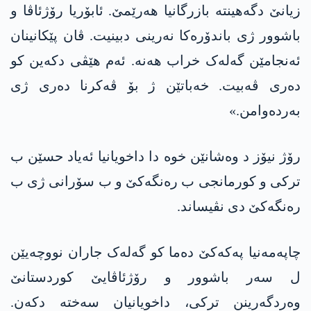
زیانێ دگەهینتە بازرگانیا ھەرێمێ. ئابۆریا رۆژئاڤا و
باشوور ژی باندۆرەکا نەرینی دبینیت. ڤان پێکانینان
ئەنجامێن گەلەک خراب ھەنە. ئەم ھێڤی دکەین کو
دەری ڤەبیت. خەباتێن ژ بۆ ڤەکرنا دەری ژی
بەردەوامن.»
رۆژ نیۆز د وەشانێن خوە دا داخویانیا ئەیاد حسێن ب
ترکی و کورمانجی ب رەنگەکێ و ب سۆرانی ژی ب
رەنگەکێ دی نڤیساند.
چاپەمەنیا پەکەکێ دەما کو گەلەک جاران نووچەیێن
ل سەر باشوور و رۆژئاڤایێ کوردستانێ
وەردگەرینن ترکی، داخویانیان سەختە دکەن.