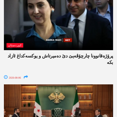
کوردستان
پرۆژەقانوونا چارچۆڤەیێ دێ دەمیرتاش و یوکسەکداغ ئازاد
بکە
2026-08-06