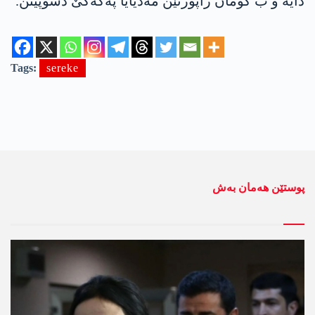
دایە و ب گومان راپۆرتێن مەدیایا پەکەکێ دشۆپینن.
Tags:
sereke
پوستێن ھەمان بەش