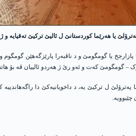
پەترۆلێ یا هەرێما کوردستانێ ل ئالیێ ترکیێ تەقیایە و 
زارجخ یا گومگومێ و د ناڤبەرا پارێزگەهێن گومگوم و 
ک – گومگومێ کەت و ئەو رێ ژ هەردو ئالییان ڤە بۆ هات
په‌ترۆلێ ل ترکیێ یە، د داخویانیەکێ دا راگه‌هاندییە 
 چێبوویە.