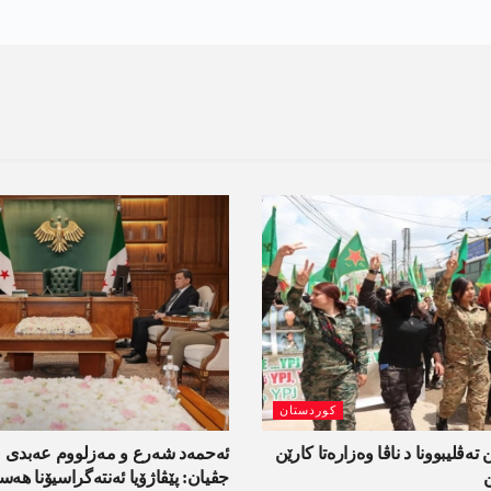
کوردستان
 تەڤلیبوونا د ناڤا وەزارەتا کارێن
ئەحمەد شەرع و مەزلووم عەبدی 
جڤیان: پێڤاژۆیا ئەنتەگراسیۆنا ھ