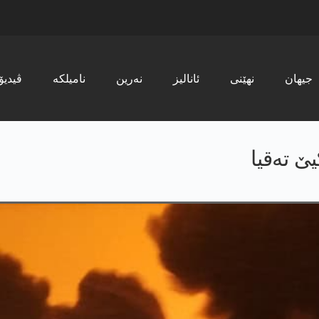
جیھان
نھێنی
ئانالیز
نەرین
نامیلکە
ڤیدیۆ
یێ تەقیا