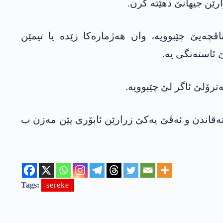
 راگه‌هاند، بوویەر 17 هەتا 18 کیلۆمەتران دووری ناڤچەیێ چێبوویە، وان هه‌ژماره‌كا زێدە یا تیمێن
ئاسته‌نگی یه‌.
ەترۆلێ ئاگر لێ چێبوویە.
 ڤه‌ هاتبوو ته‌قاندن و ئه‌ڤێ یه‌كێ زرارێن ئابۆری یێن مه‌زن ب
Tags:
sereke