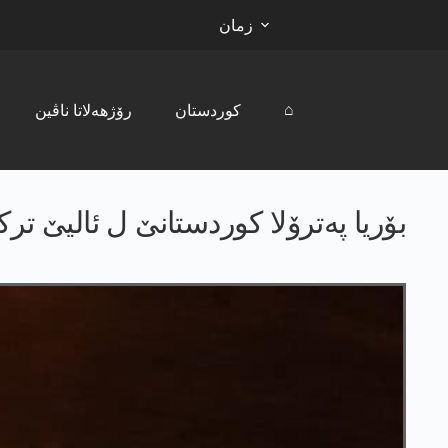
زمان
⌂
کوردستان
رۆژھەلاتا ناڤین
بۆریا پەترۆلا کوردستانێ ل ئالیێ ترک