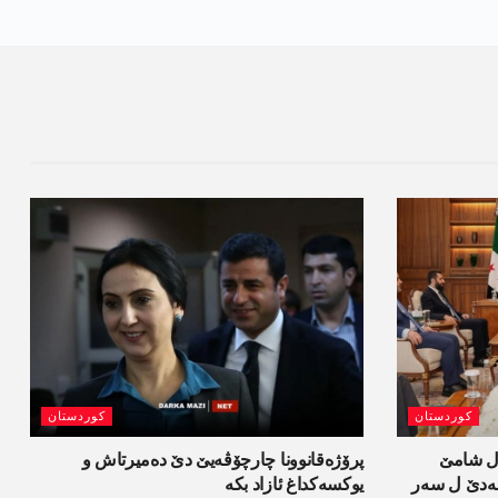
کوردستان
کوردستان
ل شامێ
پرۆژەقانوونا چارچۆڤەیێ دێ دەمیرتاش و
ەسەدێ ل سەر
یوکسەکداغ ئازاد بکە