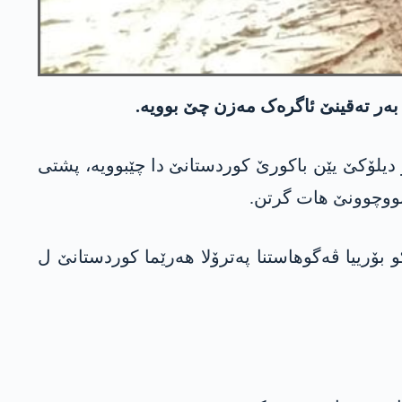
ژ بەر تەقینێ ئاگرەک مەزن چێ بوویە.
دیلۆکێ یێن باکورێ کوردستانێ دا چێبوویە، پشتی
نووچوونێ هات گرتن.
کو بۆرییا ڤەگوهاستنا پەترۆلا هەرێما کوردستانێ ل