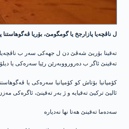
ل ناڤچەیا پازارجخ یا گومگومێ، بۆریا ڤەگوهاستنا 
تەقینا بۆریێ شەڤێ دن ل جهەکی سەر ب ناڤچەیا پا
تەقینێ ئاگر ب دەرورووبەرێن رێیا سەرەکی یا دیلۆ
کۆمپانیا بۆتاش کو کۆمپانیا سەرەکی یا ڤەگوهاستنا 
ئالیێ ترکیێ تەقیایە و ژ بەر تەقینێ، ئاگرەکی مەزن
سەدەما تەقینێ هەتا نها نەدیارە