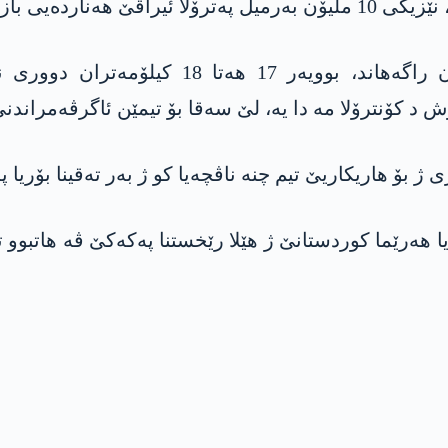
جیهانێ دهێته‌ كرن.
سەرۆکێ شارەداریا پازارجخێ، ئیبراهم یلمازجان
کۆنترۆلا مە دا یە، لێ سه‌قا بۆ تیمێن ئاگرڤه‌مراندنێ 
ژ بۆ هاریكاریێ تیم چنه‌ ناڤچەیا کو ژ بەر تەقینا بۆریا پ
20ێ ژی بۆریا په‌ترۆلێ یا هه‌رێما كوردستانێ ژ هێلا رێخستنا په‌كه‌كێ