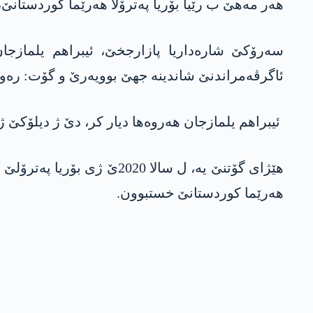
هەر مەهێ ب رێیا بۆریا پەترۆلا هەرێما کوردستانێ، نێزیکی 10 ملیۆن بەرمیل پەترۆلا ئیراقێ هەناردەیی بازارێن 
ئاگرڤەمراندنێ شاندینە جهێ بوویەرێ و گۆت: رەوش د 
ئیبراهم یلمازجان هەروه‌ها دیار کر، دێ ژ دیلۆکێ ژی 
هێژای گۆتنێ یه‌، ل سالا 20
هه‌رێما كوردستانێ خستبوون.