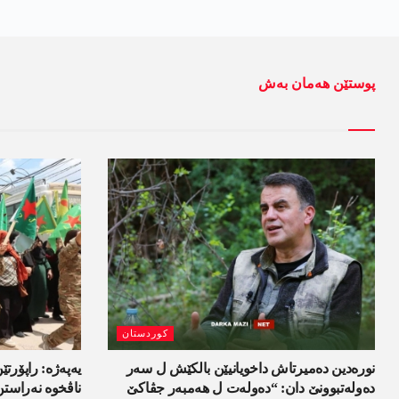
پوستێن ھەمان بەش
کوردستان
نورەدین دەمیرتاش داخویانیێن بالکێش ل سەر
یەپەژە: راپۆرتێن
دەولەتبوونێ دان: “دەولەت ل ھەمبەر جڤاکێ
ناڤخوە نەراستن