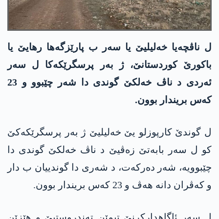
ل ناڤچەیا خەلیلیێ یا سەر ب پارێزگەها رهایێ یا
باکورێ کوردستانێ، ژ بەر پرسگرێکەکا ل سەر
ئەردی د ناڤ خەلکێ گوندی دا شەر چێبوو و 23
کەس بریندار بوون.
ل گوندێ کارپوزلو یێ خەلیلیێ ژ بەر پرسگرێکەكێ
كو ل سەر بابه‌تێ زه‌ڤیێ د ناڤ خەلکێ گوندی دا
چێبوویه‌، شەر دەرکەت، د شەری دا گوندییان ب دار
و کەڤران دانه‌ هه‌ڤ و 23 کەس بریندار بوون.
ل سەر ئاگاهدارکرنێ تیمێن تەندروستیێ و هێزێن