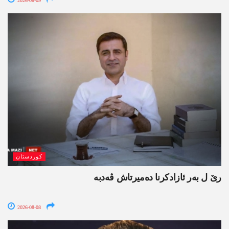
2026-08-09
کوردستان
رێ ل بەر ئازادکرنا دەمیرتاش ڤەدبە
2026-08-08