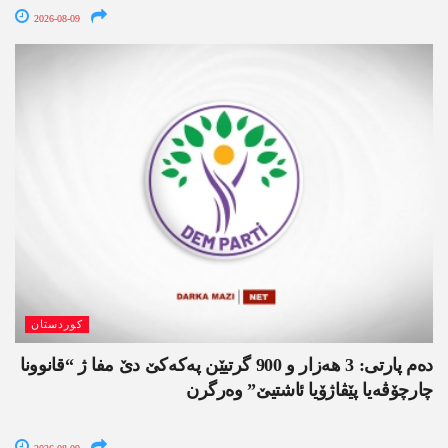
2026-08-09
کوردستان
دەم پارتی: 3 ھەزار و 900 گرتیێن پەکەکێ دێ مفا ژ “قانوونا
چارچۆڤەیا پێڤاژۆیا ئاشتیێ” وەرگرن