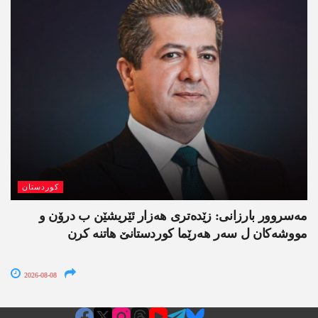
کوردستان
مەسروور بارزانی: زێدەتری ھەزار ئێریشێن ب درۆن و
مووشەکان ل سەر ھەرێما کوردستانێ ھاتنە کرن
2026-08-08