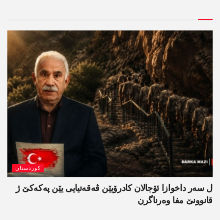
کوردستان
ل سەر داخوازا ئۆجالان کادرۆیێن ڤەقەتیایی یێن پەکەکێ ژ
قانوونێ مفا وەرناگرن