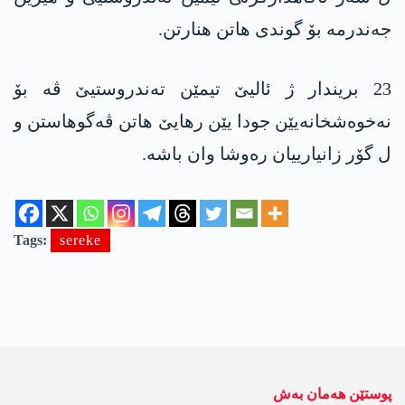
جەندرمە بۆ گوندی هاتن هنارتن.
23 بریندار ژ ئالیێ تیمێن تەندروستیێ ڤە بۆ
نەخوەشخانەیێن جودا یێن رهایێ هاتن ڤەگوهاستن و
ل گۆر زانیارییان رەوشا وان باشە.
Tags:
sereke
پوستێن ھەمان بەش