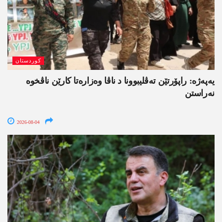
کوردستان
یەپەژە: راپۆرتێن تەڤلیبوونا د ناڤا وەزارەتا کارێن ناڤخوە
نەراستن
2026-08-04