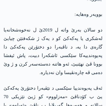
بوویه‌ر وه‌هایه‌:
دو سالان به‌رێ واته‌ ل 2019ێ ل نەخوەشخانەیا
لەشکری یا پەکەکێ كو د یەک ژ شکەفتێن چیایێ
گارەی دا یه‌، د ناڤبەرا دو دختۆرێن پەکەکێ دا
په‌یوه‌ندییه‌كا سێکسی ئاشكه‌را دبیت، پاش ئیفشا
بوونا ڤێ نهێنیێ، ئه‌و هاتنه‌ ده‌سته‌سه‌ر كرن و ژ وێ
ده‌می ڤه‌ چاره‌نڤیسا وان نه‌دیاره‌.
ئەڤ په‌یوه‌ندییا سێکسی د نێڤبەرا دختۆرێ پەکەکێ
یێ ب کۆدناڤێ «مەزلووم» کو ژیێ نێزیكی 70
سالانه‌ و هه‌وره‌ها گه‌ریلایا ب ناڤێ «ئه‌یله‌م» یا