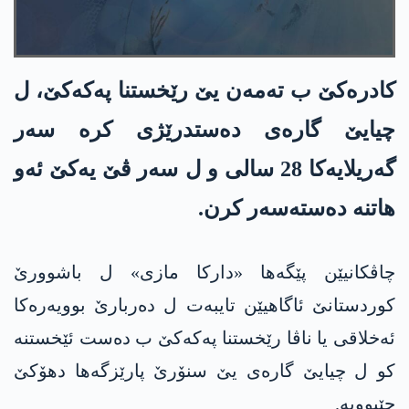
كادره‌كێ ب ته‌مه‌ن یێ رێخستنا په‌كه‌كێ، ل
چیایێ گاره‌ی ده‌ستدرێژی كره‌ سه‌ر
گه‌ریلایه‌كا‌ 28 سالی و ل سه‌ر ڤێ یەکێ ئه‌و
هاتنه‌ ده‌سته‌سه‌ر كرن.
چاڤکانیێن پێگەها «دارکا مازی» ل باشوورێ
کوردستانێ ئاگاهیێن تایبه‌ت ل ده‌ربارێ بوویه‌ره‌كا‌
ئه‌خلاقی یا ناڤا رێخستنا په‌كه‌كێ ب ده‌ست ئێخستنه‌
كو ل چیایێ گاره‌ی یێ سنۆرێ پارێزگه‌ها دهۆكێ
چێبوویه‌.