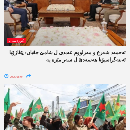
کوردستان
ئەحمەد شەرع و مەزلووم عەبدی ل شامێ جڤیان: پێڤاژۆیا
ئەنتەگراسیۆنا ھەسەدێ ل سەر مێزە یە
2026-08-04