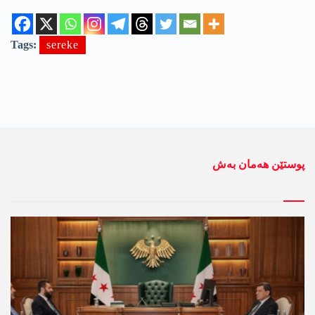
Tags:
sereke
پوستێن ھەمان بەش