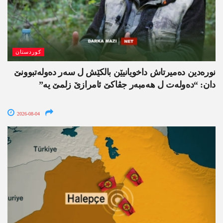
کوردستان
نورەدین دەمیرتاش داخویانیێن بالکێش ل سەر دەولەتبوونێ
دان: “دەولەت ل ھەمبەر جڤاکێ ئامرازێ زلمێ یە”
2026-08-04