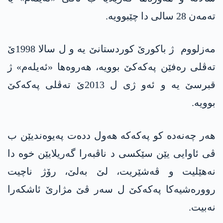
ته‌مه‌ن 28 سالی دا چێبوویه‌.
مه‌زلووم ژ باکورێ کوردستانێ یە و ل سالا 1998ێ
تەڤلی رەفێن پەکەکێ بوویە، هه‌روە‌ها «ئەیلەم» ژ
قبرسێ یە و ئه‌و ژی ل 2013ێ تەڤلی پەکەکێ
بوویە.
هه‌ر چه‌نه‌ده‌ کو پەکەکە هەول ددەت په‌یوه‌ندیێن ب
ڤی ئاوایی یێن سێكسی د ناڤبەرا گەریلایێن خوە دا
نەهێلیت و ڤەشێریت، لێ بەلێ، رۆژ ناچیت
روورەشیەکا پەکەکێ ل سەر ڤێ مژارێ ئاشكه‌را
نه‌بیت.