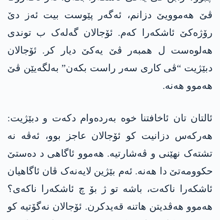
ڤێ ھەموویێ دزانم، ئەگەر پێوست بیت ئەز دێ
رۆژەکێ ئاشکەرا کەم. ئۆجالان گەلەک ب توندی
ھەلوەست ل ھمبەر ڤێ یەکێ دیار کر. ئۆجالان
دبێژیت “ڤی کاری سەر راست بکەن” بەلگەیێن ڤێ
ھەموو ھەنە.
ئالتان تان ئاخافتنا خوە بەردەوام دکەت و دبێژیت:
ھەرکەس دزانیت کو ئۆجالان عاجز بوو، ئەڤە نە
تشتەک نھێنی و ڤەشارتیە. ھەموو ئاگاھی د دەستێ
حکوومەتێ دا ھەنە. ئەم بێژین لایەنەک ڤان ئاگاھیان
ئاشکەرا ناکەت، باشە تو ژ بۆ چ ئاشکەرا ناکەی؟
ھەموو ھەڤدیتن ھاتنە قەیدکرن. ئۆجالان نەگۆتیە کو