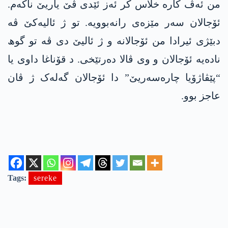
من ئەڤ کارە خلاس کر ئەز ئێدی ڤێ یاریێ ناکەم.
ئۆجالان سەر مێزەی رانەبوویە. تو ژ ئالیەکێ ڤە
دبێژی ئیرادا من ئۆجالانە و ژ ئالیێ دی ڤە تو گوھ
نادەیە ئۆجالان و وی ڤالا دەرتێخی. د قۆناغا داوی یا
“پێڤاژۆیا چارەسەریێ” دا ئۆجالان گەلەک ژ ڤان
عاجز بوو.
Tags:
sereke