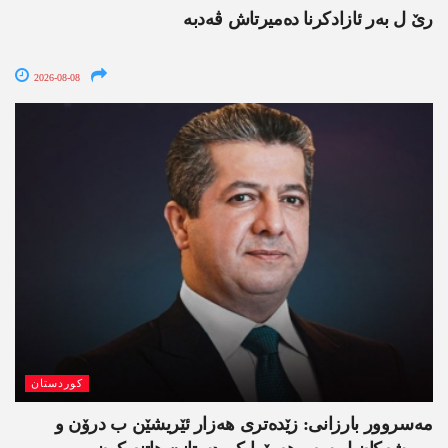
رێ ل بەر ئازادکرنا دەمیرتاش ڤەدبە
2026-08-08
کوردستان
مەسروور بارزانی: زێدەتری ھەزار ئێریشێن ب درۆن و