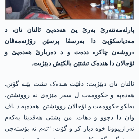
پارلەمەنتەرێ بەرێ یێ ھەدەپێ ئالتان تان، د
مەدیاسکۆپێ دا بەرسڤا پرسێن رۆژنەمەڤان
«روشەن چاکر» ددەت و د دەربارێ ھەدەپێ و
ئۆجالان دا ھندەک تشتێن بالکێش دبێژیت.
ئالتان تان دبێژیت: دڤێت ھندەک تشت بێنە گۆتن.
ھەدەپە و حکوومەت ل سەر مێزەی نە روونشتن،
بەلکو حکوومەت و ئۆجالان روونشتن. ھەدەپە د ناڤ
وان دا دچوو و دھات. من پشتی ھەڤدیتا یەکەم
نەرازیبوونا خوە دیار کر و گۆت: “ئەم نە پۆستەچی