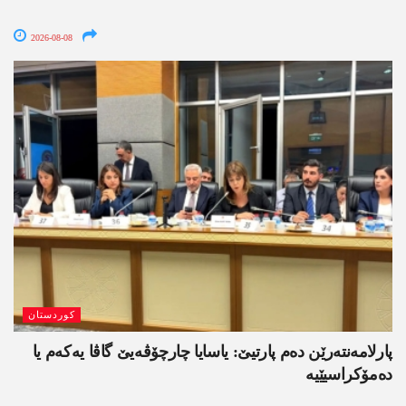
2026-08-08
کوردستان
پارلامەنتەرێن دەم پارتیێ: یاسایا چارچۆڤەیێ گاڤا یەکەم یا
دەمۆکراسیێیە