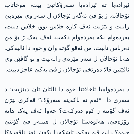
ئیرادەیا تە ئیرادەیا سەرۆکاتیێ بیت، موخاتاب
ئۆجالانە. ژ بۆ ڤێ ئەگەر ئۆجالان ل سەر وی مێزەیێ
رابیت و بێژیت ئەڤ کارە خلاس بوو، خلاس دبیت،
بەردەوام بکە بەردەوام دکەت. ئەڤ یەک ژ بۆ من
دەرباس نابیت، من ئەڤو گۆتە وان و خوە دا ئالیەکی.
ھەتا ئۆجالان ل سەر مێزەی رانەبیت و تو گاڤێن وی
ئاڤێتین ڤالا دەرێخی ئۆجالان ژ ڤێ یەکێ عاجز دبیت.
د بەردەوامیا ئاخاڤتنا خوە دا ئالتان تان دبێژیت: د
سەری دا “ئەم تە ناکەینە سەرۆک” ڤەکری بێژن
ئەڤ گۆتنە ژ کوو دەرکەت؟ چەوا ئەڤ یەک ھاتە
رۆژەڤێ، ھەلوەستا ئۆجالان ل ھمبەر ڤێ گۆتنێ
چبوو؟ رابن ڤێ یەکێ ئاشکەرا بکەن. ئەز ناڤەرۆکا