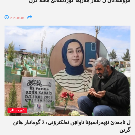
مووشەکان ل سەر ھەرێما کوردستانێ ھاتنە کرن
2026-08-08
کوردستان
ل ئامەدێ ئۆپەراسیۆنا تاوانێن ئەلکترۆنی: 2 گومانبار ھاتن
گرتن