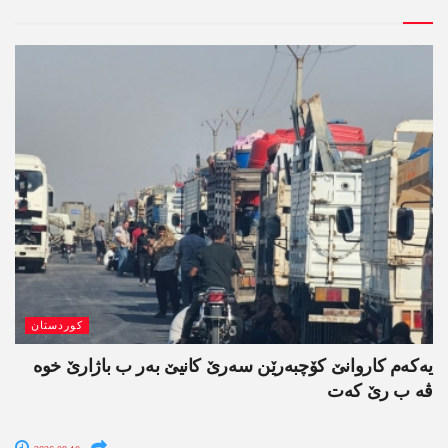
کوردستان
یەکەم کاروانێ کۆچبەرێن سەرێ کانیێ بەر ب باژارێ خوە
ڤە ب رێ کەت