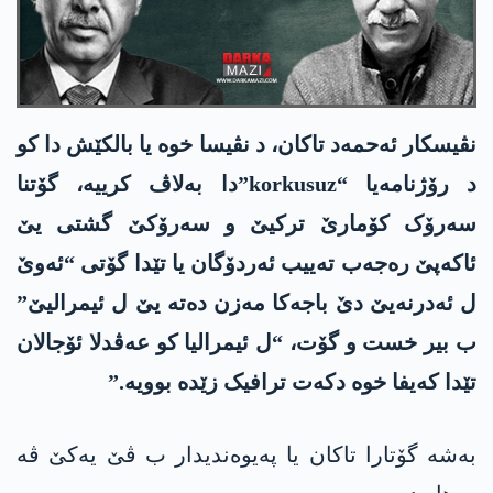
نڤیسکار ئەحمەد تاکان، د نڤیسا خوە یا بالکێش دا کو
د رۆژنامەیا “korkusuz”دا بەلاڤ کرییە، گۆتنا
سەرۆک کۆمارێ ترکیێ و سەرۆکێ گشتی یێ
ئاکەپێ رەجەب تەییب ئەردۆگان یا تێدا گۆتی “ئەوێ
ل ئەدرنەیێ دێ باجەکا مەزن دەتە یێ ل ئیمرالیێ”
ب بیر خست و گۆت، “ل ئیمرالیا کو عەڤدلا ئۆجالان
تێدا کەیفا خوە دکەت ترافیک زێدە بوویە.”
بەشە گۆتارا تاکان یا پەیوەندیدار ب ڤێ یەکێ ڤە