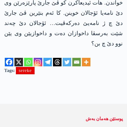
خواندن. ھات ئیدیعاکرن کو ڤێ جارێ پارێزەرێن وی
دێ نامەیا ئۆجالان خوینن. کا ئەم بنێرین ڤێ جارێ
دێ چ ژ نامەیێ دەرکەڤیت… ئۆجالان دێ چەند
شێت بەرسڤا داخوازان دەت و داخوازیێن وی یێن
نوو دێ چ بن؟
Tags:
sereke
پوستێن ھەمان بەش