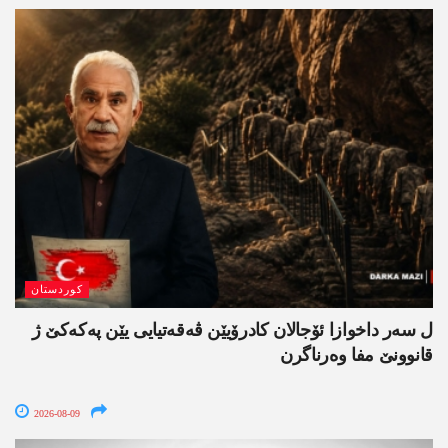
کوردستان
ل سەر داخوازا ئۆجالان کادرۆیێن ڤەقەتیایی یێن پەکەکێ ژ
قانوونێ مفا وەرناگرن
2026-08-09