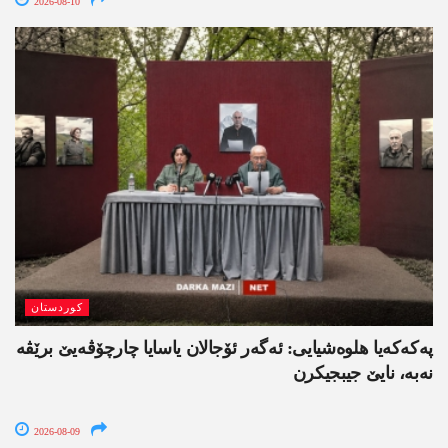
2026-08-10
کوردستان
په‌كه‌كه‌یا هلوه‌شیایی: ئەگەر ئۆجالان یاسایا چارچۆڤەیێ برێڤە
نه‌به‌، نایێ جیبجیکرن
2026-08-09