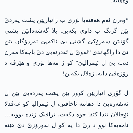
وەھایە:
“وەرن ئەم ھەفتەیا بۆری ب زانیاریێن پشت پەردێ
یێن گرنگ ب داوی بکەین. بلا گەشەدانێن پشتی
گۆتنێن سەرۆکێ گشتی یێ ئاکەپێ ئەردۆگان یێن
تێ دا راگهاندی “ئەوێ ل ئەدرنەیێ دێ باجەکا مەزن
دەتە یێ ل ئیمرالیێ” کو ژ مەھا بۆری و هێرڤە د
رۆژەڤێ دایە، زەلال بکەین!
ل گۆری انیاریێن کوور یێن پشت پەردەیێ یێن ل
ئەنقەرەیێ دا دھاتنە ئاخافتن، ل ئیمرالیا کو عەڤدلا
ئۆجالان تێدا کێفا خوە دکەت، ترافیک زێدە بوویە…
نامەیەکا نوو د رێ دا یە کو ل نەورۆزێ دێ هێتە