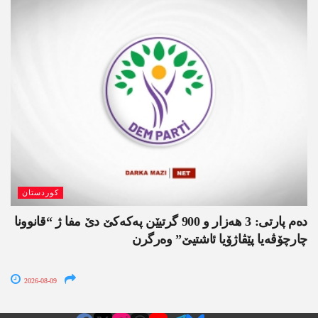
کوردستان
دەم پارتی: 3 ھەزار و 900 گرتیێن پەکەکێ دێ مفا ژ “قانوونا
چارچۆڤەیا پێڤاژۆیا ئاشتیێ” وەرگرن
2026-08-09