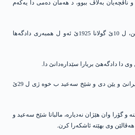
ه‌عید د دیرۆکا کوردێن باکورێ کوردستانێ دا بەرفرەهترین سەرهلدانە کو ل 14 باژار و ناڤچەیان بەلاڤ ببوو، د هەمان دەمی دا یەکەم
پشتی سەرهلدانا شێخ سه‌عیدێ پیران راستی شکەستنێ هاتی و ئەو و گەلەک هەڤالێن خوە هاتن گرتن، ل 10ێ گولانا 1925ێ ئەو ل همبه‌ری دادگەها
پشتی بریارا دادگەهێ، 28 کەس ژ هەڤالێن شێخ سه‌عید و بەشدارێن سەرهلدانا 1925ێ ل رۆژا 28ێ خزیرانێ و یێن دی و شێخ سه‌عید ب خوە ژی ل 29ێ
 و گۆرا وان هێژان نەدیارە، مالباتا شێخ سه‌عید و
الێن وی بهێته‌ ئاشكه‌را كرن.