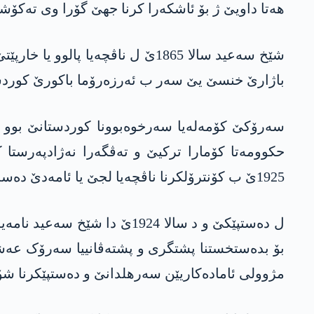
هەتا داویێ ژ بۆ ئاشکەرا کرنا جهێ گۆرا وی تەکۆشین
شێخ سه‌عید سالا 1865ێ ل ناڤچە
باژارێ خنسێ یێ سەر ب ئەرزەرۆما باکورێ کوردستان
سەرۆکێ کۆمەلەیا سەرخوەبوونا کوردستانێ بوو و
1925ێ ب کۆنترۆلکرنا ناڤچەیا لجێ یا ئامەدێ دەست ب شۆرەشا خوە کرن.
ل دەستپێکێ و د سالا 1924ێ 
بۆ بدەستخستنا پشتگری و پشتەڤانییا سەرۆک عەشیر
مژوولی ئامادەکاریێن سەرهلدانێ و دەستپێکرنا ش