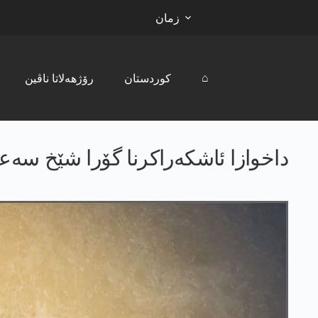
زمان
⌂
کوردستان
رۆژھەلاتا ناڤین
داخوازا ئاشکەراکرنا گۆرا شێخ سه‌عی