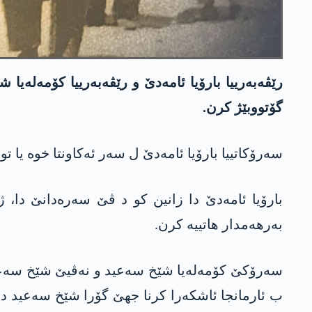
رێڤەبەرییا بارۆیا ئامەدێ و رێڤەبەرییا کۆمەلەیا 
گۆتووبێژ کرن.
سەرۆکاتییا بارۆیا ئامەدێ ل سەر ئه‌كاونتا خوە یا ت
بارۆیا ئامەدێ دا زانین کو د ڤێ سەره‌دانێ دا، ژ
بەرهەمدار هاتییە کرن.
سەرۆکێ کۆمەلەیا شێخ سه‌عید و نەڤیێ شێخ سه‌عید 
ب ئارمانجا ئاشکەرا کرنا جهێ گۆرا شێخ سه‌عید دێ