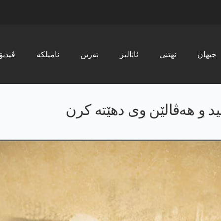
جیھان
نھێنی
ئانالیز
نەرین
نامیلکە
ڤیدیۆ
د و هەڤالێن وی دهێته‌ کرن