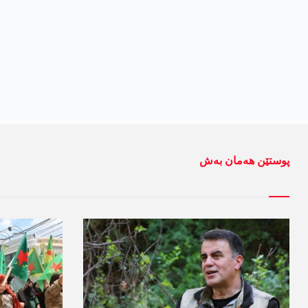
پوستێن ھەمان بەش