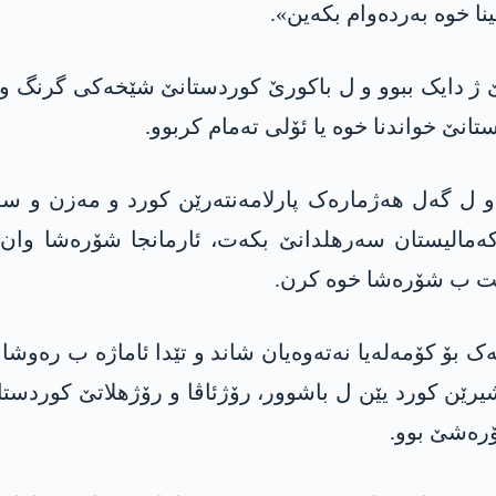
ا خوە بەردەوام بکه‌ین».
یا پالوو یا خارپێتێ ژ دایک ببوو و ل باکورێ کوردستانێ شێخەکی
ێ خواندنا خوە یا ئۆلی ته‌مام كربوو.
 ل گەل هەژمارەک پارلامەنتەرێن کورد و مەزن و سە
دا شێخ سه‌عید نامەیەک بۆ کۆمەلەیا نەتەوه‌یان شاند و تێدا ئاما
ێن کورد یێن ل باشوور، رۆژئاڤا و رۆژهلاتێ کوردستانێ
ۆرەشێ بوو.