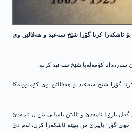
ژ بۆ ئاشکەرا کرنا گۆرا شێخ سه‌عید و هەڤالێن وی
ێ سەره‌دانا کۆمەلەیا شێخ سه‌عید کرنە.
کرنا گۆرا شێخ سه‌عید و هەڤالێن وی كۆمبوونه‌كا
ەل بارۆیا ئامەدێ و ئالیێن یاسایی یێن ل ئامەدێ
جهێ گۆرا باپیرێ من بهێته‌ ئاشکەرا کرن، ئەم دێ