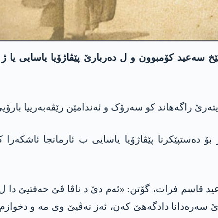
شێخ سه‌عید كۆمبوون و ل ده‌ربارێ پێڤاژۆیا یاسایی یا 
ویتەرێ راگه‌هاند کو سەرۆک و ئەندامێن رێڤەبەرییا بارۆی
 بۆ دەستپێکرنا پێڤاژۆیا یاسایی ب ئارمانجا ئاشکەرا 
قاسم فرات، گۆتن: «ئەم دێ د ناڤا ڤێ حه‌فتیێ دا ل گ
 سه‌ره‌دانا دادگەهێ كه‌ن، ئەز نەڤیێ وی مە و دخوازم 