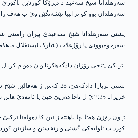
سەرهلدان بوو کو پرانییا پێشەنگێن وێ ب هەڤ را ه
سەرخوەبوونێ یا رۆژهلات (شارک ئیستقلال ماهكه‌مه
نێزیکێ پێنجی رۆژان دادگه‌هكرنا وان دەوام کر، ل 28ێ خزیرانا 1925ێ، دەربارێ شێخ سه‌عید و 46 هەڤالێن وی دا دادگەهێ بریارا سێداره‌دانێ دا.
خزیرانا 1925ێ ل تاخا دەریێ چیێ یا ئامەدێ هاتن سێداره‌دان.
ژ وێ رۆژێ هەتا نها ناهێته‌ زانین کا دەولەتا ترکی
كورد ب ئاوایەکێ گشتی و رێخستن و سازیێن کوردی ژ