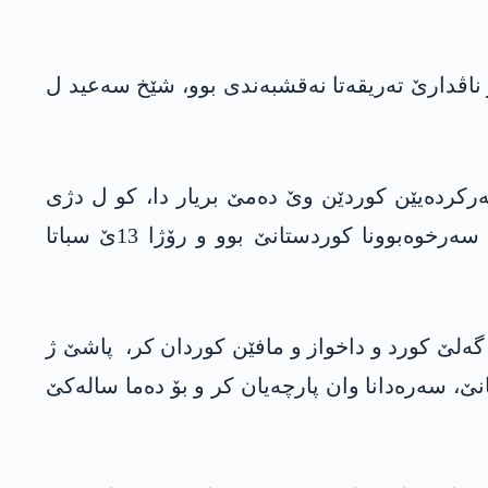
 گرنگ و ناڤدارێ تەریقەتا نەقشبەندی بوو، شێخ سه‌عید ل
رکردەیێن کوردێن وێ دەمێ بریار دا، کو ل دژی
حکوومەتا کۆمارا ترکیێ و تەڤگەرا نه‌ژادپەرستا کەمالیستان سەرهلدانێ بکەت، ئارمانجا شۆرەشا وان سەرخوەبوونا کوردستانێ بوو و رۆژا 13ێ سباتا
ژە ب رەوشا گەلێ کورد و داخواز و مافێن کوردان کر، پاشێ ژ
، سەره‌دانا وان پارچەیان کر و بۆ دەما سالەکێ