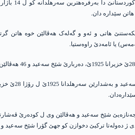
سەرهلدانا شێخ س
اتن سێداره‌ دان.
‌س) یا ئامەدێ راوه‌ستیا.
ێ جەنازەیێ شێخ سه‌عید و هەڤالێن وی ل کودەرێ ڤەشارتنە
 دەولەتا ترکیێ دخوازن کو جهێ گۆرا شێخ سه‌عید و هەڤ