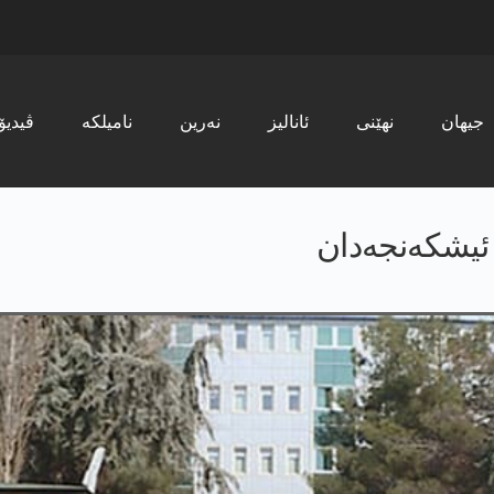
جیھان
نھێنی
ئانالیز
نەرین
نامیلکە
ڤیدیۆ
 ئیشکەنجەدان