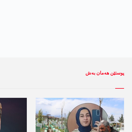
پوستێن ھەمان بەش