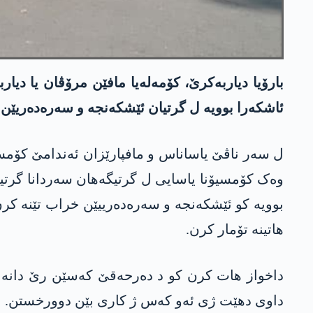
بارۆیا دیاربەکرێ، کۆمەلەیا مافێن مرۆڤان یا دیار
ئاشکەرا بوویە ل گرتیان ئێشکەنجە و سەرەدەریێن خ
ل سەر ناڤێ یاساناس و مافپارێزان ئەندامێ کۆمسی
وەک کۆمسیۆنا یاسایی ل گرتیگەھان سەردانا گرتیان
بوویە کو ئێشکەنجە و سەرەدەرییێن خراب تێنە کرن
هاتینە تۆمار کرن.
داخواز ھات کرن کو د دەرحەقێ کەسێن رێ دانە ئێ
داوی دهێت ژی ئەو کەس ژ کاری بێن دوورخستن.