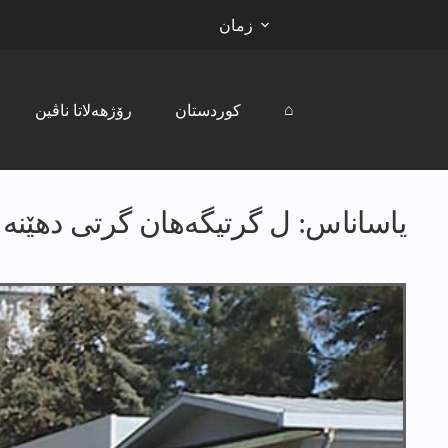
زمان
⌂
کوردستان
رۆژھەلاتا ناڤین
یاساناس: ل گرتیگەھان گرتی دهێنە