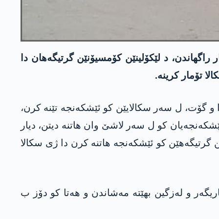
ر راگھاندن، د لێکۆلینێن کۆمسیۆنێن گرتیگەھان دا
ا تۆمار کرینە.
 و گۆت، ل سەر سکالایێن کو ئێشکەنجە تێنە کرن،
ێشکەنجەیان کو ل سەر لاشێ وان ھاتنە دیتن، دیار
 گرتیگەھێن کو ئێشکەنجە ھاتنە کرن دا ژی سکالا
یگەر و لەزگین بهێتە مەشاندن و ھەتا کو دۆز ب