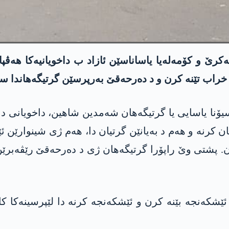
بەکرێ و کۆمەلەیا یاساناسێن ئازاد ب داخویانیەکا ھەڤپا
راب تێنە کرن و د دەرحەقێ بەرپرسێن گرتیگەھاندا سکال
ۆنا یاسایی یا گرتیگەھان شەمدین شاھین، داخویانی دا
 کرنە و ھەم د بەیانێن گرتیان دا، ھەم ژی شینوارێن ئ
. پشتی وێ راپۆرا گرتیگەھان ژی د دەرحەقێ رێڤەبرێن
شکەنجە بێنە کرن و ئێشکەنجە کرنە دا لێپرسینەکا کار