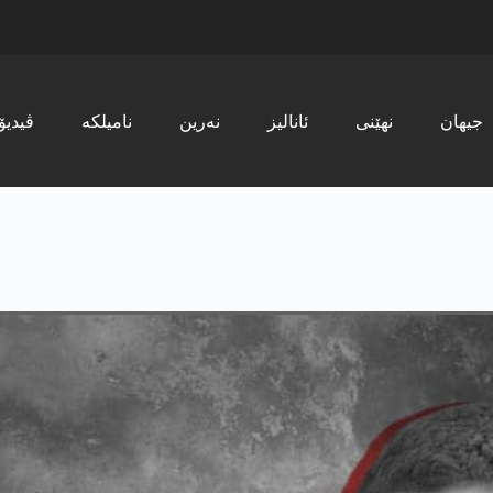
جیھان
نھێنی
ئانالیز
نەرین
نامیلکە
ڤیدیۆ