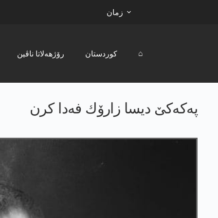
زمان
⌂
کوردستان
رۆژھەلاتا ناڤین
په‌كه‌كێ دیسا زارۆك فه‌دا كرن