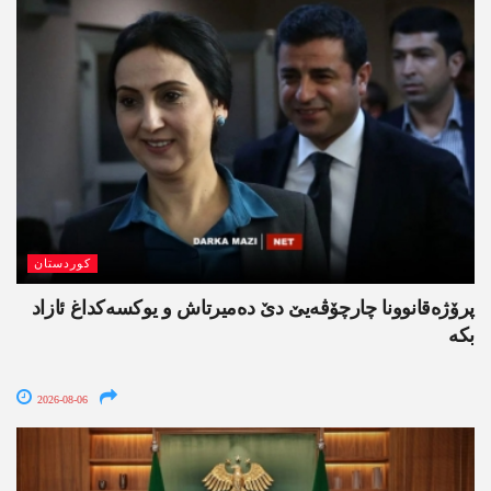
کوردستان
پرۆژەقانوونا چارچۆڤەیێ دێ دەمیرتاش و یوکسەکداغ ئازاد
بکە
2026-08-06