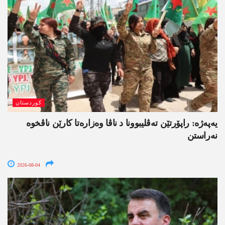
کوردستان
یەپەژە: راپۆرتێن تەڤلیبوونا د ناڤا وەزارەتا کارێن ناڤخوە
نەراستن
2026-08-04