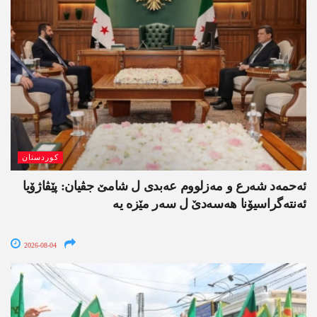
کوردستان
ئەحمەد شەرع و مەزلووم عەبدی ل شامێ جڤیان: پێڤاژۆیا
ئەنتەگراسیۆنا ھەسەدێ ل سەر مێزە یە
2026-08-04