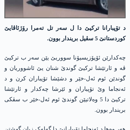
د تۆپبارانا ترکیێ دا ل سەر تل تەمرا رۆژئاڤایێ
کوردستانێ 5 سڤیل بریندار بوون.
چەکدارێن ئۆپۆزیسیۆنا سووریێ یێن سەر ب ترکیێ
ڤە و ئارتێشا ترکیێ گوندێ شنان یێ ئاشووریان و
گوندێن ئوم ئەل-خێر و دشێشا تۆپباران کرن و د
ئەنجاما وێ تۆپباران و ئێرشا چەکدار و ئارتێشا
ترکیێ دا 5 وەلاتیێن گوندێ ئوم ئەل-خێر ب سڤکی
بریندار بوون.
ھەر وەھا د ئەنجاما تۆپبارانێ دا گەلەک زیان گھشتن