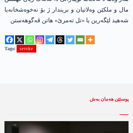
مال و ملکێن وەلاتیان و بریندار ژ بۆ نەخوەشخانەیا
شەھید لێگەرین یا «تل تەمرێ» ھاتن ڤەگوھەستن
Tags:
sereke
پوستێن ھەمان بەش