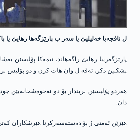
ل ناڤچەیا خەلیلیێ یا سەر ب پارێزگەها رهایێ یا باکورێ کوردستانێ ڤە، 2 پۆلیس هاتن کوشتن، پشتی كو هنه‌ك چ
پارێزگەرییا رهایێ راگه‌هاند، تیمەکا پۆلیسێن به‌ش
پشكنین دكر، تەقە ل وان هات کرن و دو پۆلیس برین
هەردو پۆلیسێن بریندار بۆ دو نەخوەشخانەیێن جود
دان.
هێزێن ئەمنی ژ بۆ دەستەسەرکرنا هێرشكاران کەتن 