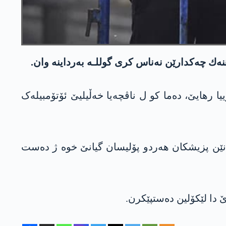
ییا رهایێ، دەما كو ل ناڤچەیا خەڵیلیێ ئۆتۆمبیلەک
دانێن پزیشکان هەردو پۆلیسان گیانێ خوە ژ دەست
دا لێکۆلین دەستپێکرن.