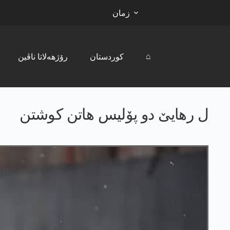
زمان
⌂
کوردستان
رۆژھەلاتا ناڤین
ل رهایێ دو پۆلیس هاتن کوشتن