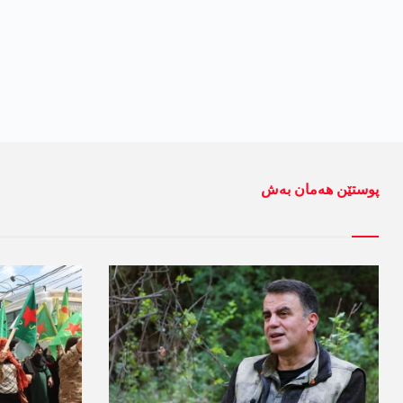
پوستێن ھەمان بەش