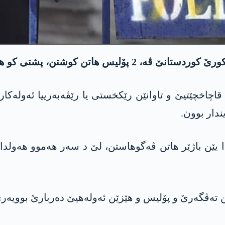
ه‌كدارێن نه‌ناس كری گوللـه‌ به‌رداینه‌ وان.
ا قاچاخچێتیێ و تاوانێن رێکخستی یا رێڤەبەرییا ئەولەکار
دار بوون.
ا یێن باژێر هاتن ڤەگوهاستن، لێ د سه‌ر هەموو هەول
تەڤگەرێ و پۆلیس و هێزێن ئەولەهیێ دەربارێ بوویەرێ 