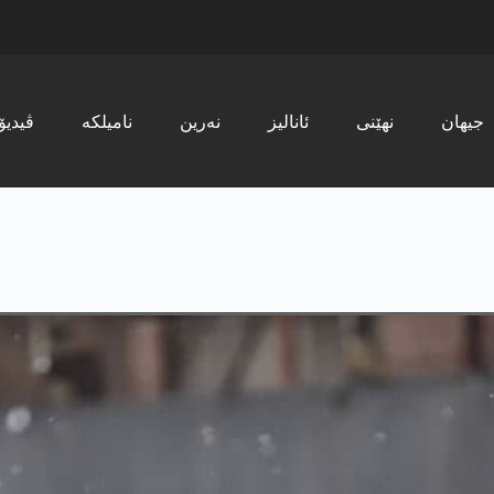
جیھان
نھێنی
ئانالیز
نەرین
نامیلکە
ڤیدیۆ