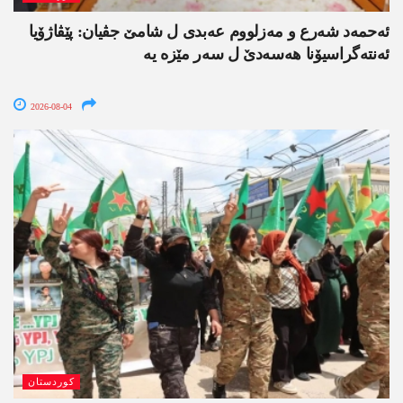
ئەحمەد شەرع و مەزلووم عەبدی ل شامێ جڤیان: پێڤاژۆیا
ئەنتەگراسیۆنا ھەسەدێ ل سەر مێزە یە
2026-08-04
کوردستان