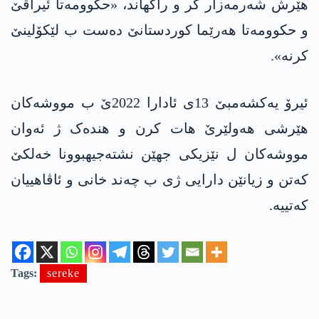
هێرش شەرمەزار کر و راگهاند، «حکوومەتا ئیراقێ
و حکوومەتا هەرێما کوردستانێ دەست ب لێکۆلینێ
کرنە».
ئیرۆ یەکشەمبێ 13ی ئادارا 2022ێ ب مووشەکان
هێرشی هەولێرێ هات کرن و هندەک ژ ئەوان
مووشەکان ل نێزیکی جهێن نشتەجیهبوونا خەلکێ
کەتن و زیانێن دارایی ژی ب چەند خانی و ئاڤاهییان
کەتییه‌.
Tags:
sereke