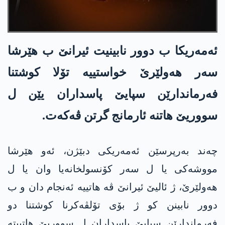
ئه‌مه‌ریكا ب دوور نابینیت ئیرانێ ب هێرشا
سه‌ر هه‌ولێرێ خواستییه‌ تۆلا كوشتنا
فه‌رماندارێن سپایێ پاسداران یێن ل
سووریێ هاتنه‌ ئارمانج گرتن ڤه‌كه‌ت.
چەند بەرپرسێن ئه‌مه‌ریكی دبێژن، ئەو هێرشا
مووشەکی یا ل سەر کۆنسولخانەیا وان یا ل
هەولێرێ، ژ ئالیێ ئیرانێ ڤە هاتییە ئەنجام دان و ب
دوور نابینن كو ژ بۆی تۆلڤه‌كرنا كوشتنا دو
فه‌رماندارێن سپایێ پاسداران ل سووریێ هاتبیته‌