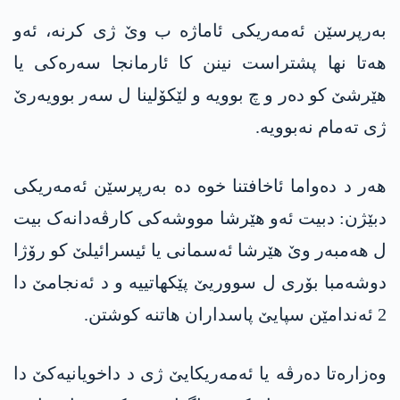
بەرپرسێن ئه‌مه‌ریكی ئاماژە ب وێ ژی کرنە، ئەو
هەتا نها پشتراست نینن کا ئارمانجا سەرەکی یا
هێرشێ کو دەر و چ بوویە و لێکۆلینا ل سەر بوویەرێ
ژی تەمام نەبوویە.
هەر د دەواما ئاخافتنا خوە دە بەرپرسێن ئه‌مه‌ریكی
دبێژن: دبیت ئەو هێرشا مووشەکی کارڤەدانەک بیت
ل هەمبەر وێ هێرشا ئەسمانی یا ئیسرائیلێ کو رۆژا
دوشەمبا بۆری ل سووریێ پێكهاتییه‌ و د ئەنجامێ دا
2 ئەندامێن سپایێ پاسداران هاتنه‌ کوشتن.
وەزارەتا دەرڤە یا ئه‌مه‌ریكایێ ژی د داخویانیەکێ دا