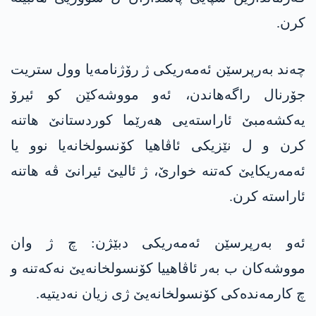
كرن.
چەند بەرپرسێن ئه‌مه‌ریكی ژ رۆژنامەیا وول ستریت
جۆرنال راگه‌هاندن، ئەو مووشەکێن کو ئیرۆ
یەکشەمبێ ئاراستەیی هەرێما کوردستانێ هاتنە
کرن و ل نێزیکی ئاڤاهیا کۆنسولخانەیا نوو یا
ئه‌مه‌ریكایێ کەتنە خوارێ، ژ ئالیێ ئیرانێ ڤە هاتنە
ئاراستە کرن.
ئەو بەرپرسێن ئه‌مه‌ریكی دبێژن: چ ژ وان
مووشەکان ب بەر ئاڤاهییا کۆنسولخانەیێ نەکەتنە و
چ کارمەندەکی کۆنسولخانەیێ ژی زیان نەدیتیە.