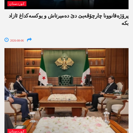
کوردستان
پرۆژەقانوونا چارچۆڤەیێ دێ دەمیرتاش و یوکسەکداغ ئازاد
بکە
2026-08-06
کوردستان