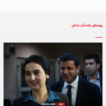
پوستێن ھەمان بەش