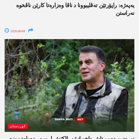
یەپەژە: راپۆرتێن تەڤلیبوونا د ناڤا وەزارەتا کارێن ناڤخوە
نەراستن
2026-08-04
کوردستان
نورەدین دەمیرتاش داخویانیێن بالکێش ل سەر دەولەتبوونێ