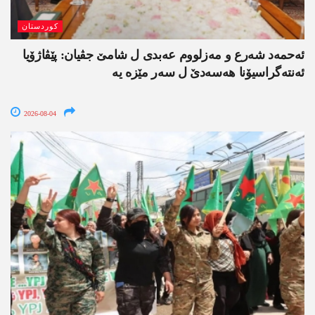
کوردستان
ئەحمەد شەرع و مەزلووم عەبدی ل شامێ جڤیان: پێڤاژۆیا
ئەنتەگراسیۆنا ھەسەدێ ل سەر مێزە یە
2026-08-04