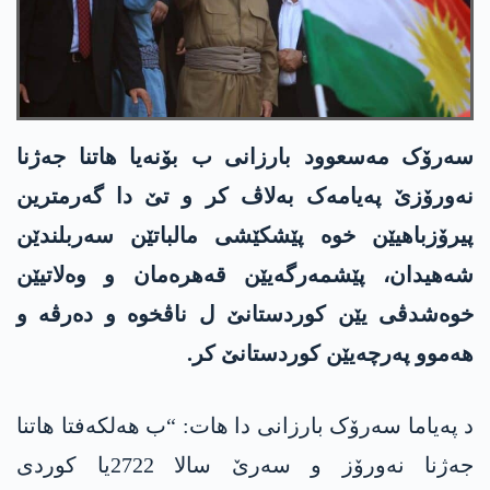
سەرۆک مەسعوود بارزانی ب بۆنەیا ھاتنا جەژنا
نەورۆزێ پەیامەک بەلاڤ کر و تێ دا گەرمترین
پیرۆزباھیێن خوە پێشکێشی مالباتێن سەربلندێن
شەھیدان، پێشمەرگەیێن قەھرەمان و وەلاتیێن
خوەشدڤی یێن کوردستانێ ل ناڤخوە و دەرڤە و
ھەموو پەرچەیێن کوردستانێ کر.
د پەیاما سەرۆک بارزانی دا ھات: “ب ھەلکەفتا ھاتنا
جەژنا نەورۆز و سەرێ سالا 2722یا کوردی