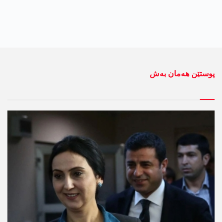
پوستێن ھەمان بەش