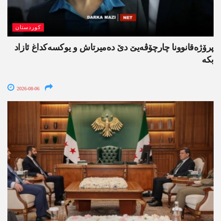
کوردستان
پرۆژەقانوونا چارچۆڤەیێ دێ دەمیرتاش و یوکسەکداغ ئازاد
بکە
2026-08-06