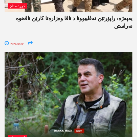
کوردستان
یەپەژە: راپۆرتێن تەڤلیبوونا د ناڤا وەزارەتا کارێن ناڤخوە
نەراستن
2026-08-04