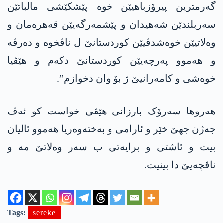
گەرمترین پیرۆزباھیێن خوە پێشکێشی مالباتێن
سەربلندێن شەھیدان و پێشمەرگەیێن قەھرەمان و
وەلاتیێن خوەشدڤیێن کوردستانێ ل ناڤخوە و دەرڤە
و ھەموو پەرچەیێن کوردستانێ دکەم و ھێڤیا
خوەشی و کامەرانیێ ژ بۆ وان دخوازم”.
ھەروھا سەرۆک بارزانی ھێڤی خواست کو ئەڤ
جەژن جھێ خێر و ئارامی و بەختەوەریا ھەموو ئالیان
بیت و ئاشتی و برایەتی ب سەر وەلاتێ مە و
ناڤچەیێ دا بینیت.
Tags:
sereke