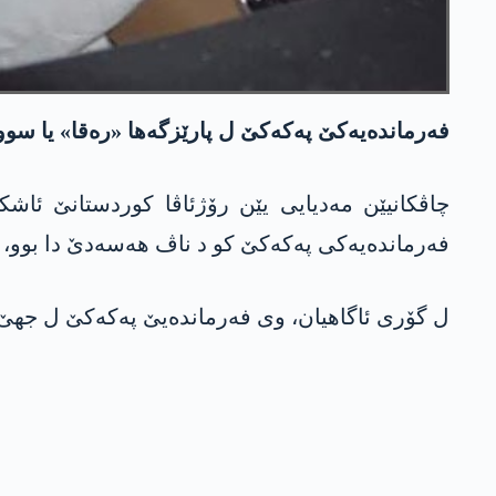
فەرماندەیەکێ پەکەکێ ل پارێزگەھا «رەقا» یا سو
چاڤکانیێن مەدیایی یێن رۆژئاڤا کوردستانێ ئاشک
فەرماندەیەکی پەکەکێ کو د ناڤ ھەسەدێ دا بوو، د
ل گۆری ئاگاھیان، وی فەرماندەیێ پەکەکێ ل جھێ 