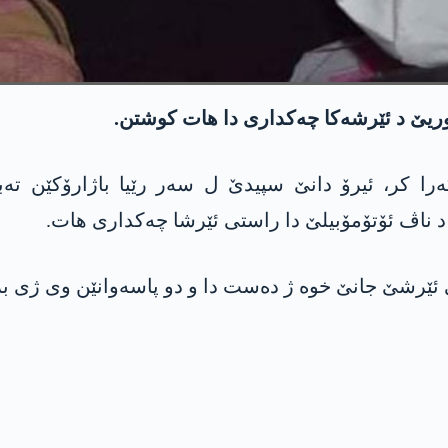
وریێ د ئێرشەکا چەکداری دا ھات کوشتن.
ەرا کر، ئیرۆ دانێ سپیدێ ل سەر رێیا باژارۆکێن تە
 ناڤ ئۆتۆمۆبیلێ دا راستی ئێرشا چەکداری ھات.
ئێرشێ جانێ خوە ژ دەست دا و دو پاسەوانێن وی ژی بری