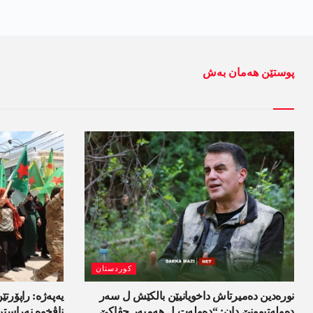
پوستێن ھەمان بەش
کوردستان
نورەدین دەمیرتاش داخویانیێن بالکێش ل سەر
یەپەژە: راپۆرتێن
دەولەتبوونێ دان: “دەولەت ل ھەمبەر جڤاکێ
ناڤخوە نەراستن