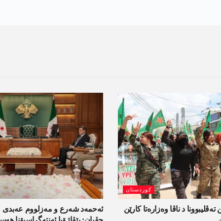
کوردستان
 تەڤلیبوونا د ناڤا وەزارەتا کارێن
ئەحمەد شەرع و مەزلووم عەبدی 
جڤیان: پێڤاژۆیا ئەنتەگراسیۆنا ھ