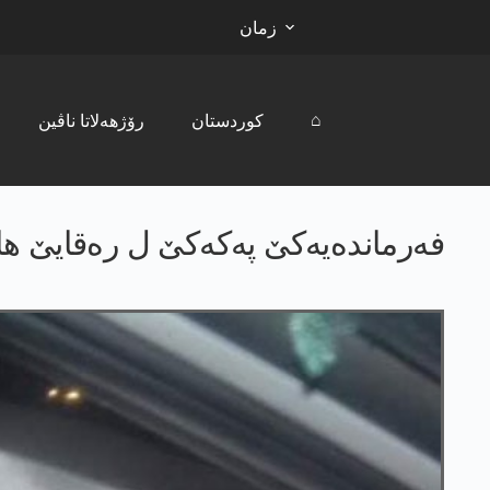
زمان
⌂
کوردستان
رۆژھەلاتا ناڤین
فەرماندەیەکێ پەکەکێ ل رەقایێ ھ