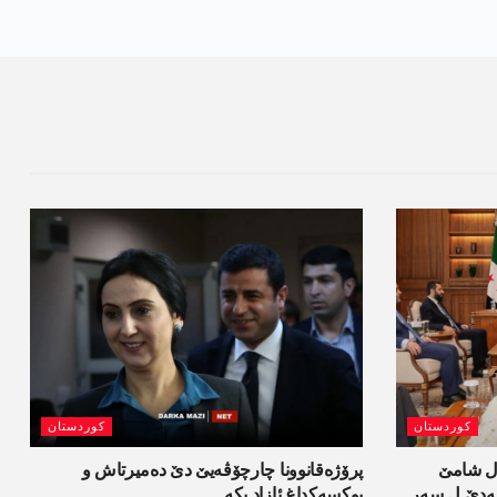
کوردستان
کوردستان
ل شامێ
پرۆژەقانوونا چارچۆڤەیێ دێ دەمیرتاش و
ەسەدێ ل سەر
یوکسەکداغ ئازاد بکە