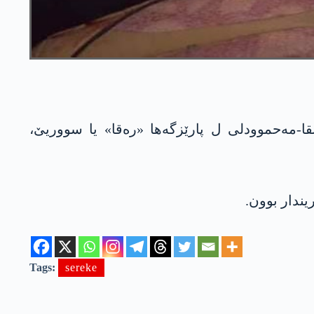
بقا-مەحموودلی ل پارێزگەھا «رەقا» یا سووریێ،
ندار بوون.
Tags:
sereke