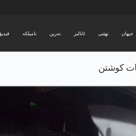
جیھان
نھێنی
ئانالیز
نەرین
نامیلکە
ڤیدیۆ
ات کوشتن