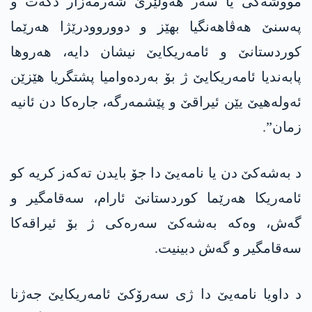
مووشەکی یا سەر ھەولێرێ شەرمەزار دکەت و
پەسنێ ھەڤاھەنگیا بھێز و دووروودرێژا ھەرێما
کوردستانێ و ئامەریکایێ نیشان دایە، ھەروھا
پابەندیا ئامەریکایێ ژ بۆ بەردەوامیا پشتگریا ھێزێن
ئەولەھیێ یێن ئیراقێ و پێشمەرگە، جارەکا دن ئانیە
زمان”.
د بەشەکێ دن یا نامەیێ دا جۆ بایدن تەکەز کریە کو
ئامەریکا ھەرێما کوردستانێ ئارام، سەقامگیر و
گەش، وەکە بەشەکێ سەرەکی ژ بۆ ئیراقەکا
سەقامگیر و گەش دبینیت.
د داویا نامەیێ دا ژی سەرۆکێ ئامەریکایێ جەژنا