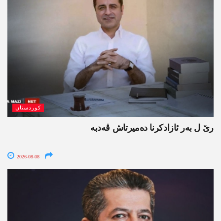
کوردستان
رێ ل بەر ئازادکرنا دەمیرتاش ڤەدبە
2026-08-08