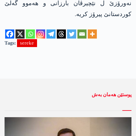
نەورۆزێ ل نێچیرڤان بارزانی و ھەموو گەلێ
کوردستانێ پیرۆز کریە.
Tags:
sereke
پوستێن ھەمان بەش