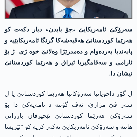
سەرۆکێ ئامەریکایێ «جۆ بایدن» دیار دکەت کو
ھەرێما کوردستانێ ھەڤبەشەکا گرنگا ئامەریکایێیە و
پابەندیا بەردەوام و دەمدرێژا وەلاتێ خوە ژی ژ بۆ
ئارامی و سەقامگیریا ئیراق و ھەرێما کوردستانێ
نیشان دا.
ل گۆر داخویانیا سەرۆکاتیا ھەرێما کوردستانێ یا ل
سەر ڤێ مژارێ، ئەڤ گۆتنە د نامەیەکێ دا بۆ
سەرۆکێ ھەرێما کوردستانێ نێچیرڤان بارزانی
ھاتنە و سەرۆکێ ئامەریکایێ تەکەز کریە کو “ئێریشا