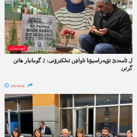
کوردستان
ل ئامەدێ ئۆپەراسیۆنا تاوانێن ئەلکترۆنی: 2 گومانبار ھاتن
گرتن
2026-08-08