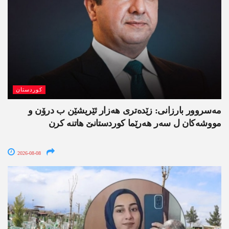
کوردستان
مەسروور بارزانی: زێدەتری ھەزار ئێریشێن ب درۆن و
مووشەکان ل سەر ھەرێما کوردستانێ ھاتنە کرن
2026-08-08