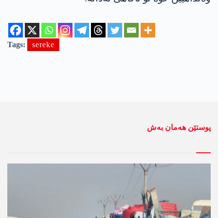
Tags:
sereke
پوستێن ھەمان بەش