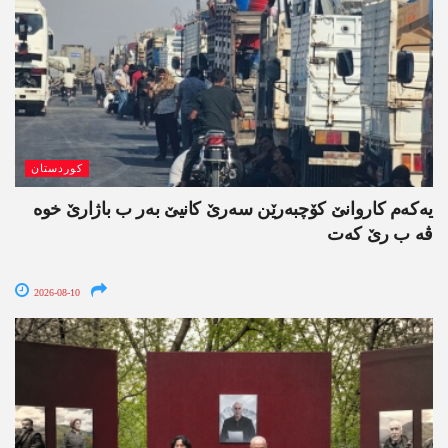
کوردستان
یەکەم کاروانێ کۆچبەرێن سەرێ کانیێ بەر ب باژارێ خوە
ڤە ب رێ کەت
2026-08-10