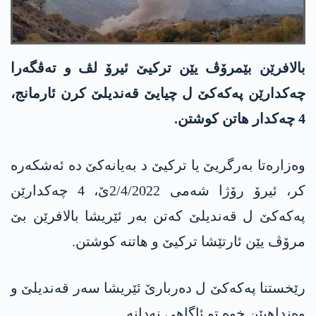
بالافرێن بێمرۆڤ یێن تركیێ ئیرۆ لڤ و ته‌ڤگه‌را
چه‌كدارێن په‌كه‌كێ ل چیایێ قه‌ندیلێ كرن ئارمانج،
4 چه‌كدار هاتن كوشتن.
وه‌زاره‌تا به‌رگریێ یا تركیێ د به‌یانه‌كێ ده‌ ئه‌شكه‌ره‌
كر، ئیرۆ رۆژا شه‌می 2/4/2022ێ، 4 چه‌كدارێن
په‌كه‌كێ ل قه‌ندیلێ كه‌تن به‌ر ئێریشا بالافرێن بێ
مرۆڤ یێن ئارتێشا تركیێ و هاتنه‌ كوشتن.
رێخستنا په‌كه‌كێ ل ده‌ربارێ ئێریشا سه‌ر قه‌ندیلێ و
وه‌نداهیێن خوه‌ تو ئاگاهی نه‌دانه‌.