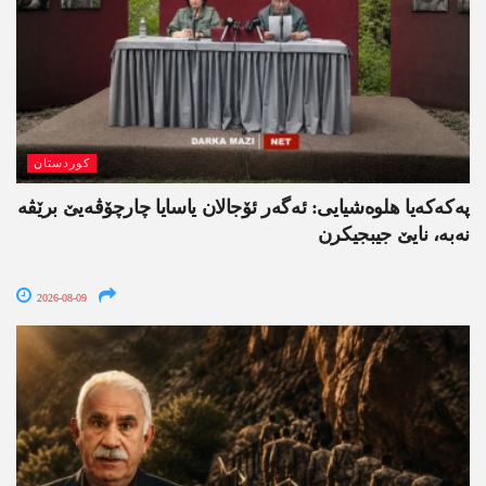
کوردستان
په‌كه‌كه‌یا هلوه‌شیایی: ئەگەر ئۆجالان یاسایا چارچۆڤەیێ برێڤە
نه‌به‌، نایێ جیبجیکرن
2026-08-09