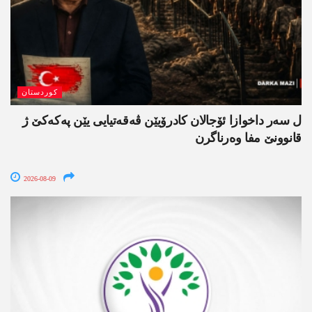
کوردستان
ل سەر داخوازا ئۆجالان کادرۆیێن ڤەقەتیایی یێن پەکەکێ ژ
قانوونێ مفا وەرناگرن
2026-08-09