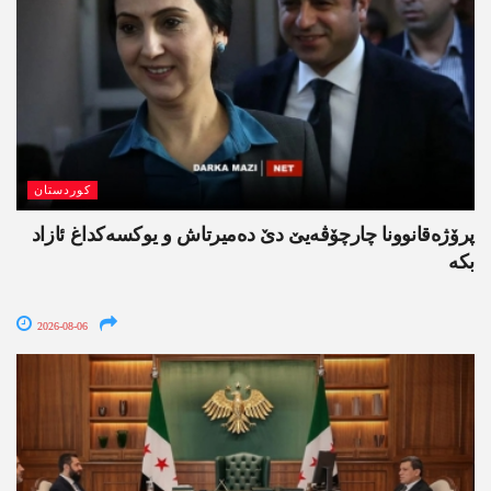
کوردستان
پرۆژەقانوونا چارچۆڤەیێ دێ دەمیرتاش و یوکسەکداغ ئازاد
بکە
2026-08-06