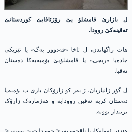
ل باژارێ قامشلۆ یێ رۆژئاڤایێ کوردستانێ
تەقینەکێ روودا.
ھات راگھاندن، ل تاخا «قەدوور بەگ» یا نێزیکی
جادەیا «ریجی» یا قامشلۆیێ بۆمبەیەکا دەستان
تەقیا.
ل گۆر زانیاریان، ژ بەر کو زارۆکان یاری ب بۆمبەیا
دەستان کریە تەقین روودایە و ھەژمارەک زارۆک
بریندار بوونە.
ھێزێن ئەولەکاریا ناڤخوە بەرێ خوە دا جھێ بوویەرێ