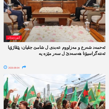
کوردستان
ئەحمەد شەرع و مەزلووم عەبدی ل شامێ جڤیان: پێڤاژۆیا
ئەنتەگراسیۆنا ھەسەدێ ل سەر مێزە یە
2026-08-04