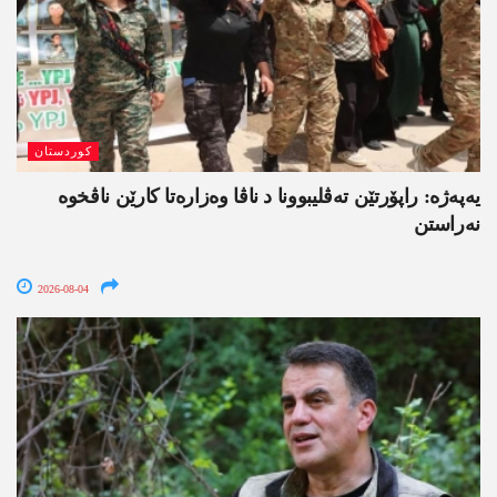
کوردستان
یەپەژە: راپۆرتێن تەڤلیبوونا د ناڤا وەزارەتا کارێن ناڤخوە
نەراستن
2026-08-04