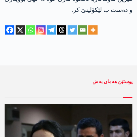
و دەست ب لێکۆلینێ کر.
پوستێن ھەمان بەش