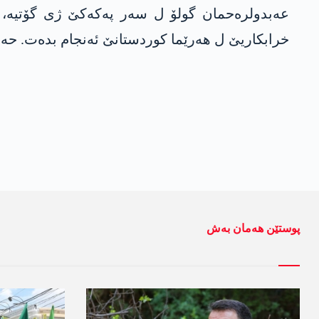
عەبدولرەحمان گولۆ ل سەر پەکەکێ ژی گۆتیە، پە
خرابکاریێ ل ھەرێما کوردستانێ ئەنجام بدەت. حەشد
پوستێن ھەمان بەش