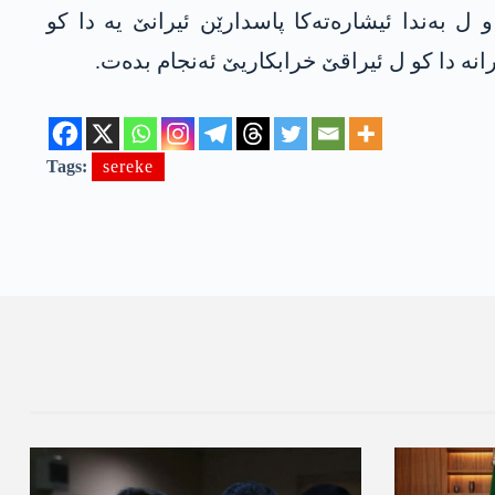
 بەندا ئیشارەتەکا پاسدارێن ئیرانێ یە دا کو
نە دا کو ل ئیراقێ خرابکاریێ ئەنجام بدەت.
Tags:
sereke