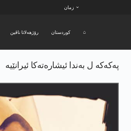
زمان
⌂
کوردستان
رۆژھەلاتا ناڤین
پەکەکە ل بەندا ئیشارەتەکا ئیرانێیە