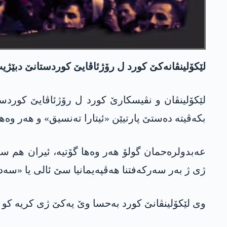
لێکۆلینڤانەکێ کورد ل رۆژئاڤایێ کوردستانێ دبێژیت
لێکۆلینڤان و نڤیسکارێ کورد ل رۆژئاڤایێ کوردس
بکەڤیتە دەستێ پارتیێن «ئیتارا تەنسیق» و ھەر وەھ
عەبدولرەحمان گولۆ ھەر وەھا گۆتیە، ئیران ھم سەر
ژی ژ بەر سەرکەفتنا هەڤپەیمانیا سێ ئالی یا «سەد
وی لێکۆلینڤانێ کورد بەحسا وێ یەکێ ژی کریە کو 