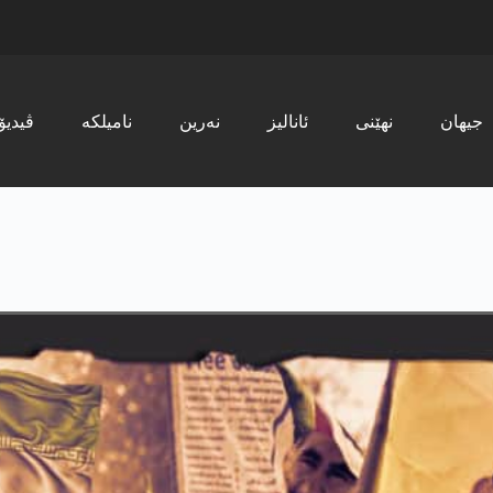
جیھان
نھێنی
ئانالیز
نەرین
نامیلکە
ڤیدیۆ