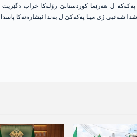
کەکە ل ھەرێما کوردستانێ رۆلەکا خراب دگێریت و ل
ا شەعبی ژی مینا پەکەکێ ل بەندا ئیشارەتەکا پاسدارا