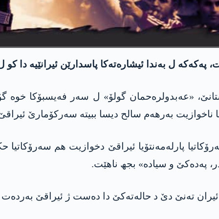
، پەکەکە ل بەندا ئیشارەتەکا پاسدارێن ئیرانێیە دا کو
تانێ، «عەبدولرەحمان گولۆ» ل سەر فەیسبۆکا خوە گۆت
ا ناخوازیت بەرھەم سالح دیسا ببیتە سەرکۆمارێ ئیراقێ
ۆکاتیا پارلەمەنتۆیا ئیراقێ دخوازیت ھم سەرۆکاتیا ح
ر، پەدەکێ و سیادە» بجھ ناهێت.
ئیران تەنێ دێ د حالەتەکێ دا دەست ژ ئیراقێ بەردەت ئ