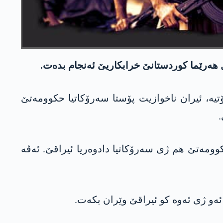
 ل ھەرێما کوردستانێ خرابکاریێ ئەنجام بدەت.
یە، ئیران ناخوازیت پۆستا سەرۆکاتیا حکوومەتێ
.
کوومەتێ ھم ژی سەرۆکاتیا دادوەریا ئیراقێ. ئەڤە
ەو ژی ئەوە کو ئیراقێ وێران بکەت.