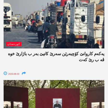
کوردستان
یەکەم کاروانێ کۆچبەرێن سەرێ کانیێ بەر ب باژارێ خوە
ڤە ب رێ کەت
2026-08-10