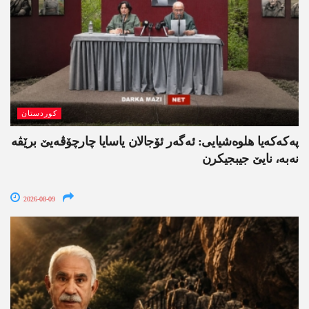
کوردستان
په‌كه‌كه‌یا هلوه‌شیایی: ئەگەر ئۆجالان یاسایا چارچۆڤەیێ برێڤە
نه‌به‌، نایێ جیبجیکرن
2026-08-09