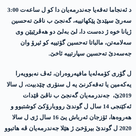
د ئه‌نجاما ته‌قه‌یا جه‌ندرمه‌یان دا كو ل ساعه‌ت 3:00
سه‌رێ سپێدێ پێكهاتییه‌‌، گه‌نجێ ب ناڤێ ته‌حسین
ژیانا خوه‌ ژ ده‌ست دا، لێ به‌لێ دو هه‌ڤرێیێن وی
سه‌لامه‌تن، مالباتا ته‌حسین گۆتییه‌ كو ئیرۆ وان
جه‌سه‌دێ ته‌حسین سپارتییه‌ ئاخێ.
ل گۆری كۆمه‌له‌یا مافپه‌روه‌ران، ئه‌ڤ نه‌بوویه‌را
یه‌كه‌مین یا ته‌قه‌كرنێ یه‌ ل سنۆری چێدبیت‌، ل سالا
2019ێ، جه‌ندرمه‌یان گه‌نجێ ب ناڤێ ڤێدات
ئه‌كێنجی 14 سال ل گوندێ رووبارۆكێ كوشتبوو و
هه‌روه‌ها، ئۆزجان ئه‌رباش یێ 16 سال ژی ل سالا
2020 ل گوندێ بیرۆخێ ژ هێلا جه‌ندرمه‌یان ڤه‌ هاتبوو