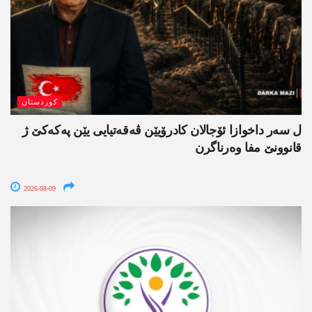
کوردستان
ل سەر داخوازا ئۆجالان کادرۆیێن ڤەقەتیایی یێن پەکەکێ ژ
قانوونێ مفا وەرناگرن
2026-08-09