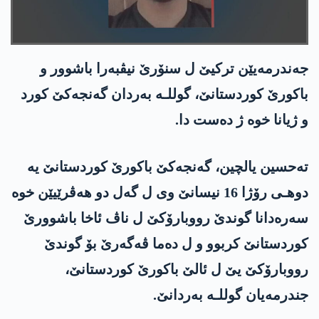
جه‌ندرمه‌یێن تركیێ ل سنۆرێ نیڤبه‌را باشوور و
باكورێ كوردستانێ
،
گوللـه‌ به‌ردان گه‌نجه‌كێ كورد
و ژیانا خوه ژ ده‌ست دا.
ته‌حسین یالچین، گه‌نجه‌كێ باكورێ كوردستانێ یه‌
دوهـی رۆژا 16 نیسانێ وی ل گه‌ل دو هه‌ڤرێیێن خوه‌
سه‌ره‌دانا گوندێ رووبارۆكێ ل ناڤ ئاخا باشوورێ
كوردستانێ كربوو و ل ده‌ما ڤه‌گه‌رێ بۆ گوندێ
رووبارۆكێ یێ ل ئالێ باكورێ كوردستانێ،
جندرمه‌یان گوللـه‌ به‌ردانێ.