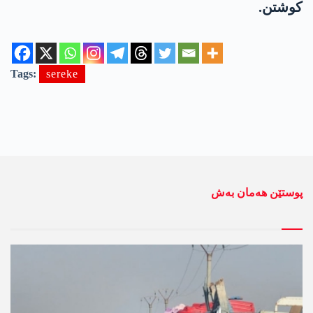
كوشتن.
Tags:
sereke
پوستێن ھەمان بەش