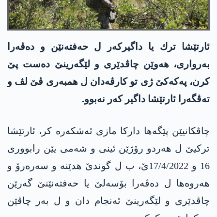
ئارتێشا ترك یا داگیركه‌ر ل حه‌فته‌نێن و ده‌ڤه‌را
به‌رواری، هه‌وێن چاڤدێری و لێگه‌رینێ ده‌ست پێ
كرن، په‌كه‌كێ ژی تو كارڤه‌دان ل همبه‌ری ڤێ لڤ و
ته‌ڤگه‌را ئارتێشا داگیر كه‌ر نه‌بوو.
چاڤكانیێن پێگه‌ها داركا مازی ئه‌شكه‌ره‌ كر، ئارتێشا
تركیێ ل هه‌ردو رۆژێن ئینی و شه‌می یێن رابووری
16 و 17/4/2022ێ، ب ل گوندێ هدێنه‌ و سه‌ره‌رۆ و
هه‌روه‌ها ل ده‌ڤه‌را بۆسه‌لێ یا حه‌فته‌نێنێ گه‌رێن
چاڤدێری و لێگه‌رینێ ئه‌نجام دان و ل به‌ر چاڤێن