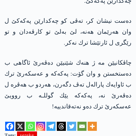
چه‌كدارێن په‌كه‌كێ.
ده‌ست نیشان كر، ته‌ڤی كو چه‌كدارێن په‌كه‌كێ ل
وان هه‌رێمان هه‌نه‌، لێ به‌لێ تو كارڤه‌دان و تو
رێگری ل ئارتێشا ترك نه‌كر.
چاڤكانیێن مه‌ ژ هنه‌ك شێنیێن ده‌ڤه‌رێ ئاگاهی ب
ده‌ستخستن و وان گۆت: په‌كه‌كه‌ و عه‌سكه‌رێ ترك
ب ئاوایه‌ك پاراله‌ل ته‌ڤ دگه‌رن، هه‌ردو ب هه‌ڤره‌ ل
ده‌ڤه‌رێ نه‌، په‌كه‌كه‌ یێك گوللـه‌ ب روویێ
عه‌سكه‌رێ ترك ده‌و نه‌ته‌قاندییه‌!
Tags:
sereke