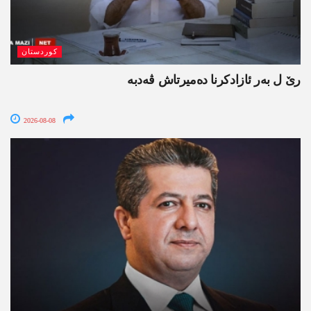
کوردستان
رێ ل بەر ئازادکرنا دەمیرتاش ڤەدبە
2026-08-08