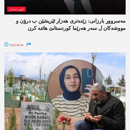
کوردستان
مەسروور بارزانی: زێدەتری ھەزار ئێریشێن ب درۆن و
مووشەکان ل سەر ھەرێما کوردستانێ ھاتنە کرن
2026-08-08