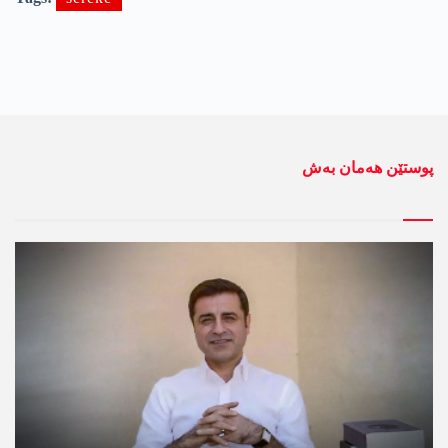
پوستێن ھەمان بەش