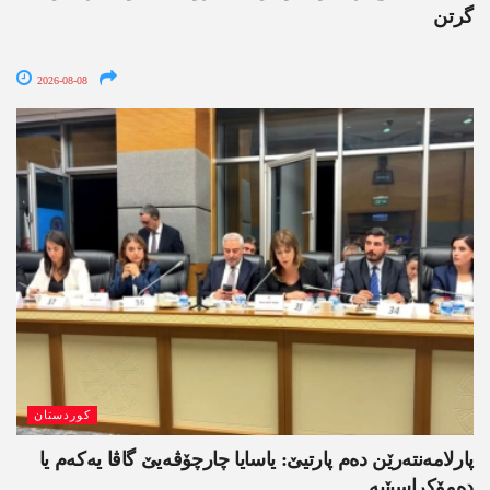
گرتن
2026-08-08
کوردستان
پارلامەنتەرێن دەم پارتیێ: یاسایا چارچۆڤەیێ گاڤا یەکەم یا
دەمۆکراسیێیە