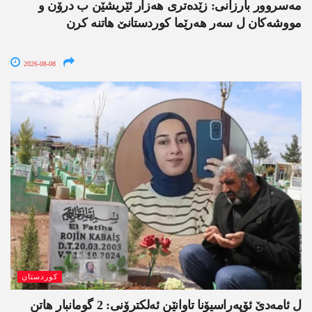
مەسروور بارزانی: زێدەتری ھەزار ئێریشێن ب درۆن و
مووشەکان ل سەر ھەرێما کوردستانێ ھاتنە کرن
2026-08-08
کوردستان
ل ئامەدێ ئۆپەراسیۆنا تاوانێن ئەلکترۆنی: 2 گومانبار ھاتن