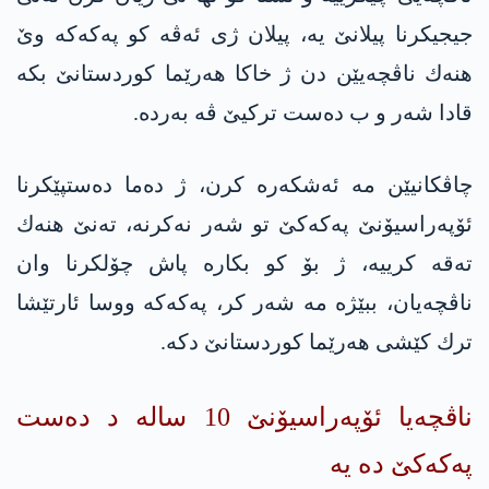
جیجیكرنا پیلانێ یه‌، پیلان ژی ئه‌ڤه‌ كو په‌كه‌كه‌ وێ
هنه‌ك ناڤچه‌یێن دن ژ خاكا هه‌رێما كوردستانێ بكه‌
قادا شه‌ر و ب ده‌ست تركیێ ڤه‌ به‌رده‌.
چاڤكانیێن مه‌ ئه‌شكه‌ره‌ كرن، ژ ده‌ما ده‌ستپێكرنا
ئۆپه‌راسیۆنێ په‌كه‌كێ‌ تو شه‌ر نه‌كرنه‌، ته‌نێ هنه‌ك
ته‌قه‌ كرییه،‌ ژ بۆ كو بكاره‌ پاش چۆلكرنا وان
ناڤچه‌یان، ببێژه‌ مه‌ شه‌ر كر، په‌كه‌كه‌ ووسا ئارتێشا
ترك كێشی هه‌رێما كوردستانێ دكه‌.
ناڤچه‌یا ئۆپه‌راسیۆنێ 10 ساله‌ د ده‌ست
په‌كه‌كێ ده‌ یه‌