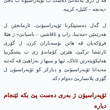
ڤە ل دژی په‌كه‌كێ دەست ب ئۆپەراسیۆنا ب ناڤێ
«پەنچە – کلیل» کرییە.
ل گه‌ل ده‌ستپێكرنا ئۆپەراسیۆنێ، ئارمانجێن ل
هەرێمێن «مەتینا، زاپ و ئاڤاشین – باسیانێ» ژ هێلا
فرۆکەیان ڤە هاتن بۆمبەباران کرن، ل گۆری
ئارتێشا تركیێ، هێزێن کۆماندۆ ژی ب پشتگرییا
هەلیکۆپتەرێن ئاتاک، ئیها و سیها ژ بەژاهیێ ڤە کەتنە
مەیدانا ئۆپەراسیۆنێ و دیارکر کو ئۆپەراسیۆن ل
گۆری پلانسازیێ دەوام دکە.
ئۆپه‌راسیۆن ژ به‌ری ده‌ست پێ بكه‌ ئێنجام
دیاره‌