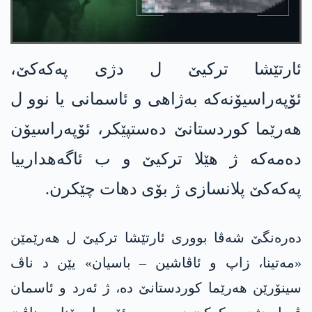
ئارتێشا ترکیێ ل دژی په‌كه‌كێ،
ئۆپەراسیۆنەکە به‌ژاهی و ئاسمانی یا نوو ل
هه‌رێما كوردستانێ ده‌ستپێكر، ئۆپه‌راسیۆن
ده‌مه‌كه ژ هێلا تركیێ و ب ئاگه‌هدارییا
په‌كه‌كێ پلانسازی ژ بۆی دهات چێكرن.
دەرەنگێ شەڤا بووری ئارتێشا ترکیێ ل هەرێمێن
«مەتینا، زاپ و ئاڤاشین – باسیان» یێن د ناڤ
سینۆرێن هەرێما کوردستانێ دە، ژ ئەرد و ئاسمان