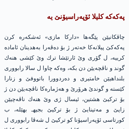
په‌كه‌كه‌ كلیلا ئۆپه‌راسیۆنێ یه‌
چاڤكانیێن پێگه‌ها «داركا مازی» ئه‌شكه‌ره‌ كرن
په‌كه‌كێ‌ پیلانه‌كا‌ خه‌ته‌ر ژ بۆ ده‌ڤه‌را به‌هدینان ئاماده‌
كرییه‌، ل گۆری وێ ئارتێشا ترك وێ كێشی هنه‌ك
گوند و ناڤچه‌یێن دن بكه‌، وه‌كه‌ چاوا ل سالا رابووری
بلنداهیێن خامتیری و ده‌ردوورا باتووفێ و زنارا
كێسته‌ و گوندێ هرۆرێ و هه‌ژماره‌كا ناڤچه‌یێن دن ژ
بۆ تركیێ هشتین، ئیسال ژی وێ هنه‌ك ناڤه‌چیێن
زاپێ و مه‌تینایێ ژ بۆ تركیێ بجیهـ بهێله‌، ب
كورتاسی ئۆپه‌راسیۆنا كو تركیێ ل شه‌ڤا رابووری ل