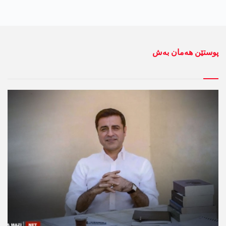
پوستێن ھەمان بەش