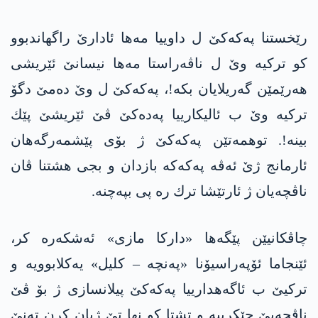
رێخستنا په‌كه‌كێ ل داوییا مه‌ها ئادارێ راگهاندبوو
كو تركیه‌ وێ ل ناڤه‌راستا مه‌ها نیسانێ ئێریشی
هه‌رێمێن گه‌ریلایان بكه!‌، په‌كه‌كێ ل وێ ده‌مێ دگۆ
تركیه‌ وێ ب ئالیكارییا په‌ده‌كێ ڤێ ئێریشێ پێك
بینه!‌. توهمه‌تێن په‌كه‌كێ ژ بۆی پێشمه‌رگه‌هان
ئارمانج ژێ ئه‌ڤه‌ په‌كه‌كه‌ بازدان و بجی هشتنا ڤان
ناڤچەیان ژ ئارتێشا ترك رە پی بپه‌چنه‌.
چاڤكانیێن پێگه‌ها «داركا مازی» ئه‌شكه‌ره‌ كر،
ئێنجاما ئۆپه‌راسیۆنا «پەنچە – کلیل» یه‌كلابوویه‌ و
تركیێ ب ئاگه‌هدارییا په‌كه‌كێ پیلانسازی ژ بۆ ڤێ
ناڤچه‌یێ چێكرییه‌ و تشتا كو نها تێ ژیان كرن ته‌نێ