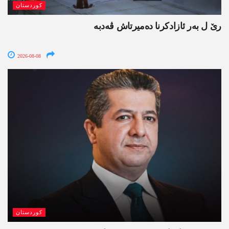
کوردستان
رێ ل بەر ئازادکرنا دەمیرتاش ڤەدبە
2026-08-08
کوردستان