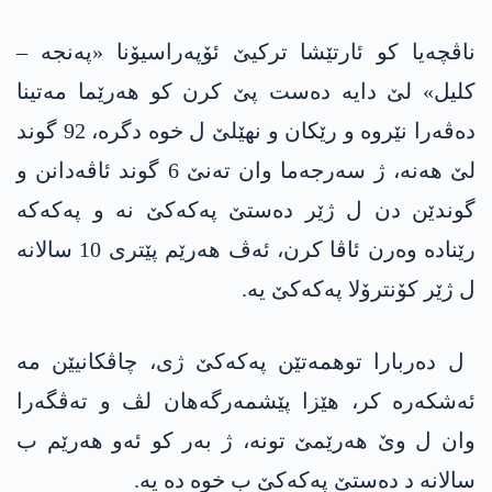
ناڤچه‌یا كو ئارتێشا تركیێ ئۆپه‌راسیۆنا «په‌نجه‌ –
كلیل» لێ دایه‌ ده‌ست پێ كرن كو هه‌رێما مه‌تینا
ده‌ڤه‌را نێروه‌ و رێكان و نهێلێ ل خوه‌ دگره‌، 92 گوند
لێ هەنه‌، ژ سه‌رجه‌ما وان ته‌نێ 6 گوند ئاڤه‌دانن و
گوندێن دن ل ژێر ده‌ستێ په‌كه‌كێ نه‌ و په‌كه‌كه‌
رێناده‌ وه‌رن ئاڤا كرن، ئه‌ڤ هه‌رێم پێتری 10 سالانه‌
ل ژێر كۆنترۆلا په‌كه‌كێ یه.
‌ ل ده‌ربارا توهمه‌تێن په‌كه‌كێ ژی، چاڤكانیێن مه‌
ئه‌شكه‌ره‌ كر، هێزا پێشمه‌رگه‌هان لڤ و ته‌ڤگه‌را
وان ل وێ هه‌رێمێ تونه‌، ژ به‌ر كو ئه‌و هه‌رێم ب
سالانه‌ د ده‌ستێ په‌كه‌كێ ب خوه‌ ده‌ یه‌.