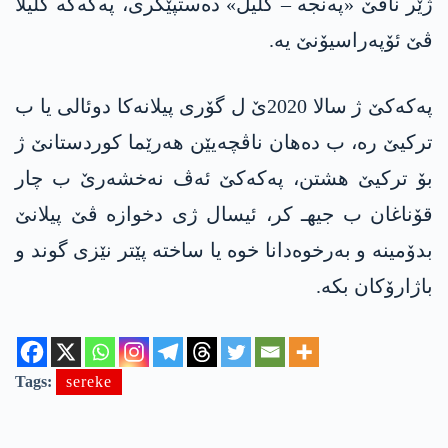
ژێر ناڤێ «په‌نجه‌ – كلیل» ده‌ستپێكری، په‌كه‌كه‌ كلیلا
ڤێ ئۆپه‌راسیۆنێ یه‌.
په‌كه‌كێ ژ سالا 2020ێ ل گۆری پیلانه‌كا‌ دوئالی یا ب
تركیێ ره‌، ب ده‌هان ناڤچه‌یێن هه‌رێما كوردستانێ ژ
بۆ تركیێ هشتن، په‌كه‌كێ ئه‌ڤ نه‌خشه‌رێ ب چار
قۆناغان ب جیهـ كر، ئیسال ژی دخوازه‌ ڤێ پیلانێ
بدۆمینه‌ و به‌رخوه‌دانا خوه‌ یا ساخته‌ پێتر نێزی گوند و
باژارۆكان بكه‌‌.
Tags:
sereke