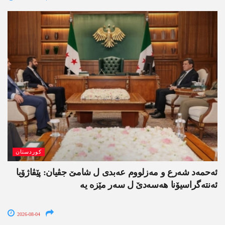
کوردستان
ئەحمەد شەرع و مەزلووم عەبدی ل شامێ جڤیان: پێڤاژۆیا
ئەنتەگراسیۆنا ھەسەدێ ل سەر مێزە یە
2026-08-04