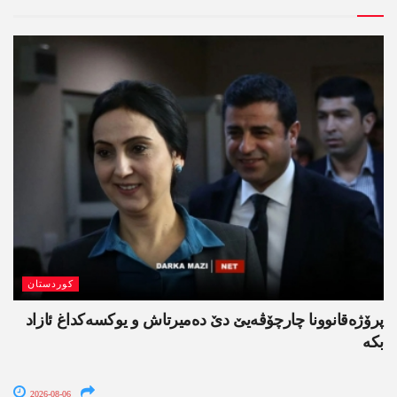
کوردستان
پرۆژەقانوونا چارچۆڤەیێ دێ دەمیرتاش و یوکسەکداغ ئازاد
بکە
2026-08-06