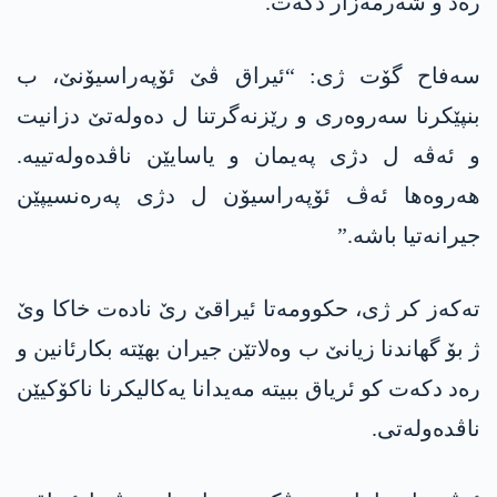
رەد و شەرمەزار دکەت.
سەفاح گۆت ژی: “ئیراق ڤێ ئۆپەراسیۆنێ، ب
بنپێکرنا سەروەری و رێزنەگرتنا ل دەولەتێ دزانیت
و ئەڤە ل دژی پەیمان و یاسایێن ناڤدەولەتییە.
ھەروەھا ئەڤ ئۆپەراسیۆن ل دژی پەرەنسیپێن
جیرانەتیا باشە.”
تەکەز کر ژی، حکوومەتا ئیراقێ رێ نادەت خاکا وێ
ژ بۆ گھاندنا زیانێ ب وەلاتێن جیران بهێتە بکارئانین و
رەد دکەت کو ئریاق ببیتە مەیدانا یەکالیکرنا ناکۆکیێن
ناڤدەولەتی.