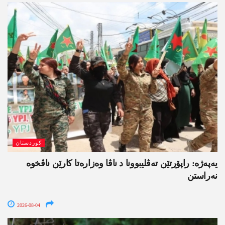
کوردستان
یەپەژە: راپۆرتێن تەڤلیبوونا د ناڤا وەزارەتا کارێن ناڤخوە
نەراستن
2026-08-04