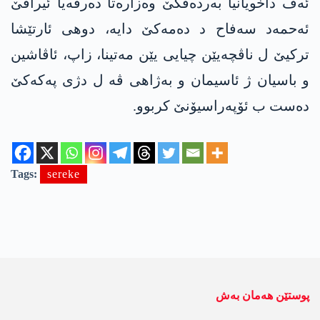
ئەڤ داخویانیا بەردەڤکێ وەزارەتا دەرڤەیا ئیراقێ
ئەحمەد سەفاح د دەمەکێ دایە، دوھی ئارتێشا
ترکیێ ل ناڤچەیێن چیایی یێن مەتینا، زاپ، ئاڤاشین
و باسیان ژ ئاسیمان و بەژاھی ڤە ل دژی پەکەکێ
دەست ب ئۆپەراسیۆنێ کربوو.
Tags:
sereke
پوستێن ھەمان بەش