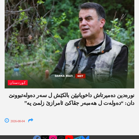
کوردستان
نورەدین دەمیرتاش داخویانیێن بالکێش ل سەر دەولەتبوونێ
دان: “دەولەت ل ھەمبەر جڤاکێ ئامرازێ زلمێ یە”
2026-08-04