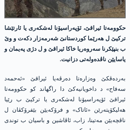
حکوومەتا ئیراقێ، ئۆپەراسیۆنا لەشکەری یا ئارتێشا
ترکیێ ل ھەرێما کوردستانێ شەرمەزار دکەت و وێ
ب بنپێکرنا سەروەریا خاکا ئیراقێ و ل دژی پەیمان و
یاسایێن ناڤدەولەتی دزانیت.
بەردەڤکێ وەزارەتا دەرڤەیا ئیراقێ «ئەحمەد
سەفاح» د داخویانیەکێ دا راگھاند کو حکوومەتا
ئیراقێ ئۆپەراسیۆنا لەشکەری یا ترکیێ ب رێیا
ھەلیکۆپتەرێن «ئاتاک» و فرۆکەیێن بێفرۆکڤان ل
ناڤچەیێن مەتینا، زاب، ئاڤاشین و باسیان ب توندی