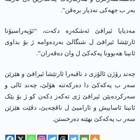
بەر ب جھەکی نەدیار برەڤن”.
مەدیایا ئیراقێ ئەشکەرە دکەت، “ئۆپەراسیۆنا
ئارتێشا ئیراقێ ل شنگالێ بەردەوامە ژ بۆ بداوی
ئانینا ھەبوونا پەکەکێ ل وان دەڤەران”.
چەند رۆژن ئالۆزی د ناڤبەرا ئارتێشا ئیراقێ و ھێزێن
سەر ب پەکەکێ دا دەرکەتنە ھۆلێ، چەند ئالی و
سەرکردەیێن ئیراقێ ژی تەکەز دکەن کو ژ بۆ پێک
ئانینا ئاساییش و ئارامیێ ل ناڤچەیێ، دڤێت ھێزێن
سەر ب پەکەکێ بهێنە دەرخستن.