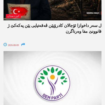
کوردستان
ل سەر داخوازا ئۆجالان کادرۆیێن ڤەقەتیایی یێن پەکەکێ ژ
قانوونێ مفا وەرناگرن
2026-08-09