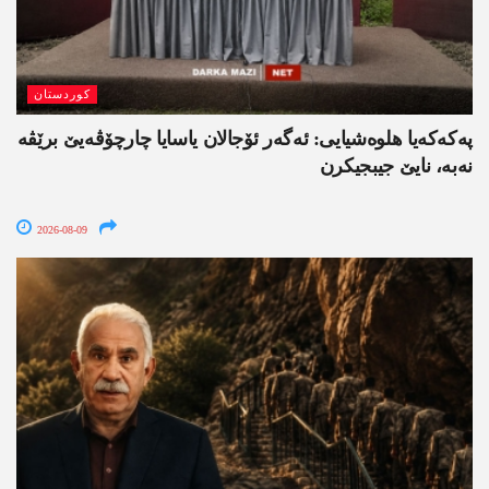
کوردستان
په‌كه‌كه‌یا هلوه‌شیایی: ئەگەر ئۆجالان یاسایا چارچۆڤەیێ برێڤە
نه‌به‌، نایێ جیبجیکرن
2026-08-09