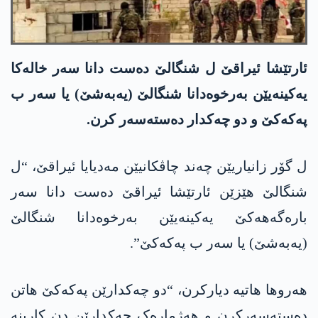
ئارتێشا ئیراقێ ل شنگالێ دەست دانا سەر خالەکا
یەکینەیێن بەرخوەدانا شنگالێ (یەبەشێ) یا سەر ب
پەکەکێ و دو چەکدار دەستەسەر کرن.
ل گۆر زانیاریێن چەند چاڤکانیێن مەدیایا ئیراقێ، “ل
شنگالێ ھێزێن ئارتێشا ئیراقێ دەست دانا سەر
بارەگەھەکێ یەکینەیێن بەرخوەدانا شنگالێ
(یەبەشێ) یا سەر ب پەکەکێ”.
ھەروھا ھاتیە دیارکرن، “دو چەکدارێن پەکەکێ ھاتن
دەستەسەرکرن و ھەژمارەک چەکدارێن دن کارینە