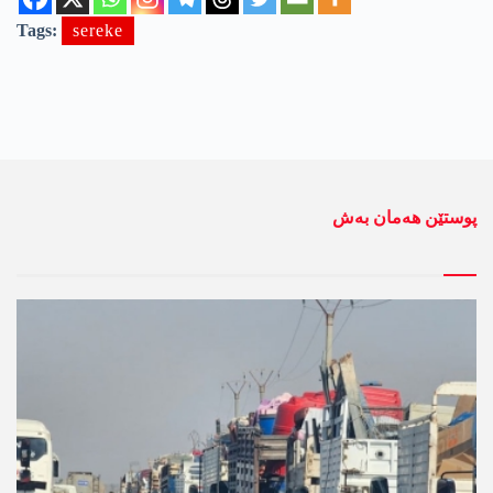
Tags:
sereke
پوستێن ھەمان بەش