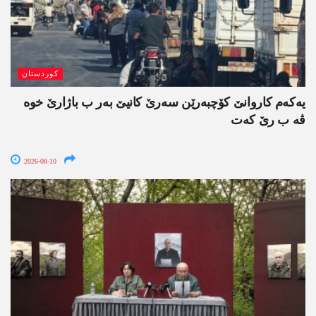
کوردستان
یەکەم کاروانێ کۆچبەرێن سەرێ کانیێ بەر ب باژارێ خوە
ڤە ب رێ کەت
2026-08-10