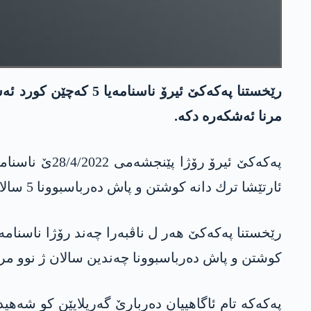
مرنا ئه‌شكه‌ره‌ دكه‌.
ئارتێشا ترك دانه‌ كوشتن و پاش ده‌رباسبوونا 5 سالان ژ نوو هاتییه‌ و مرنا وان راگهاندییه‌.
رێخستنا په‌كه‌كێ هه‌ر ل ناڤبه‌را چه‌ند رۆژا ناسنام
كوشتن و پاش ده‌رباسبوونا چه‌ندین سالان ژ نوو مرنا 
په‌كه‌كه‌ تام ئاگاهییان ده‌ربارێ گه‌ریلایێن كو شه‌هید