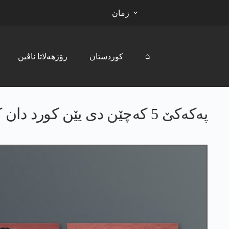
زمان
⌂
کوردستان
رۆژھەلاتا ناڤین
په‌كه‌كێ 5 كه‌چێن دی یێن كورد دان كوشتن