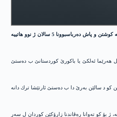
رێخستنا په‌كه‌كێ ئیرۆ ناسنامه‌یا 5 كه‌چێن كورد ئه‌شكه‌ره‌ كر كو به‌ریا 5 سالان ب ده‌ستێ ئارتێشا ترك دانه‌ كوشتن و پاش ده‌رباسبوونا 5 سالان ژ نوو هاتییه‌
ئیرۆ رۆژا پێنجشه‌می 28/4/2022ێ ناسنامه‌یا 5 كچه‌ گه‌ریلایان ئه‌شكه‌ره‌ كر كو ل نیسانا 2022ێ ل هه‌رێما ئه‌لكێ یا باكورێ كوردستانێ ب ده‌ستێ
ن كو د سالێن به‌رێ دا‌ ب ده‌ستێ ئارتێشا ترك دانه‌
ه‌‌، ژ بۆ كو ته‌وانا ره‌ڤاندنا زارۆكێن كوردان ل سه‌ر