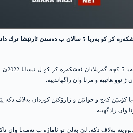
په‌كه‌كێ 
ه‌یا كۆمێن كه‌چ و جوانێن و زارۆكێن كوردان به‌لاڤ دكه‌ یێ
وان رادگهینه‌‌.
بووینه‌ به‌لاڤ دكه‌، لێ به‌لێ تو ئاماژه‌ ب ته‌مه‌نا وان ناك