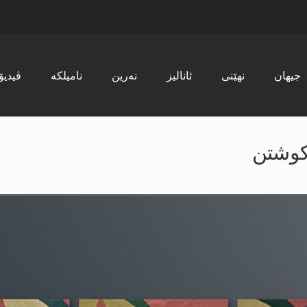
جیھان
نھێنی
ئانالیز
نەرین
نامیلکە
ڤیدیۆ