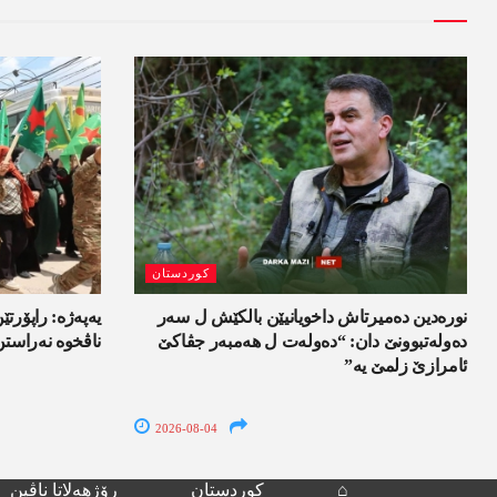
کوردستان
نورەدین دەمیرتاش داخویانیێن بالکێش ل سەر
یەپەژە: راپۆرتێن
دەولەتبوونێ دان: “دەولەت ل ھەمبەر جڤاکێ
ناڤخوە نەراستن
ئامرازێ زلمێ یە”
2026-08-04
⌂
کوردستان
رۆژھەلاتا ناڤین