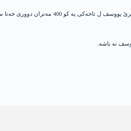
یووسف ل بەر مالا باپیرێ خوە یاری دكرن، مالا ب
وسف نە باشە.