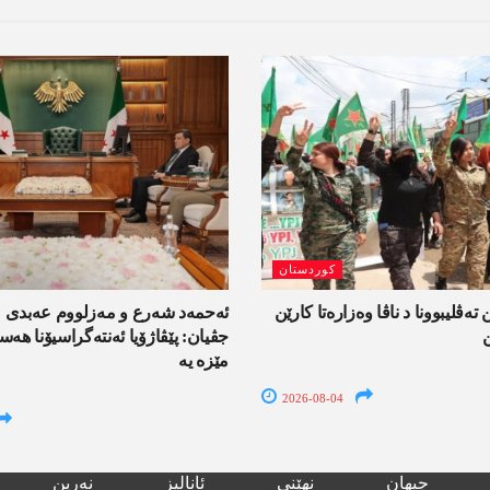
کوردستان
 تەڤلیبوونا د ناڤا وەزارەتا کارێن
ئەحمەد شەرع و مەزلووم عەبدی 
جڤیان: پێڤاژۆیا ئەنتەگراسیۆنا ھ
مێزە یە
2026-08-04
جیھان
نھێنی
ئانالیز
نەرین