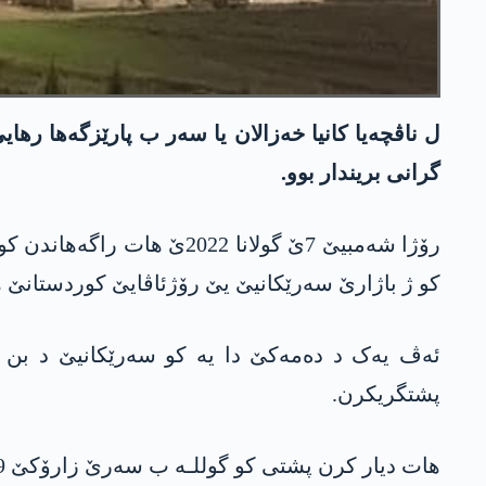
گرانی بریندار بوو.
رۆژا شەمبیێ 7ێ گولانا 22
کو ژ باژارێ سەرێکانیێ یێ رۆژئاڤایێ کوردستانێ ھات
ئەڤ یەک د دەمەکێ دا یە کو سەرێکانیێ د بن کۆ
پشتگریکرن.
ھات دیار کرن پشتی کو گوللـە ب سەرێ زارۆکێ 9 سالی یووسف کەتی، ژ ئالیێ مالباتا وی ڤە بۆ نەخوەشخانەیەکا تایبەت یا ل کانیا خەزالان ھات راکرن.