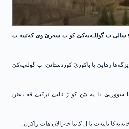
ل ناڤچەیا کانیا خەزالان یا سەر ب پارێزگەھا رھایێ یا باکورێ کوردستانێ، زارۆکێ ب ناڤێ یووسف یێ 9 سالی ب گوللـەیەکێ کو ب سەرێ وی کەتییه‌ ب
سه‌ر ب پارێزگه‌ها رهایێ یا باكورێ كوردستانێ، ب گولەیەکێ
 سووریێ دا یە یێن كو ژ ئالیێ ترکیێ ڤە دهێن