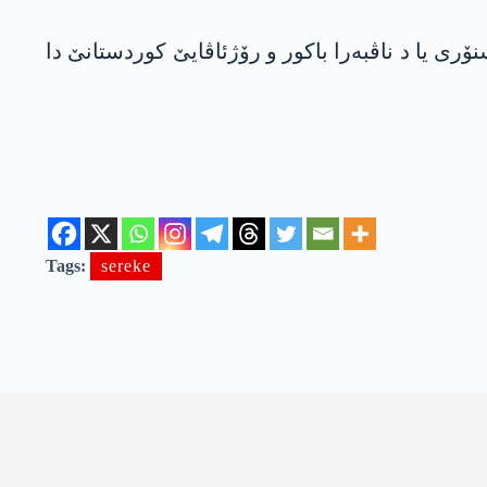
اپیرێ یووسف ل تاخەکی یه‌ کو 400 مەتران دووری خەتا سنۆری یا د ناڤبەرا باکور و رۆژئاڤایێ کوردستانێ دا
Tags:
sereke