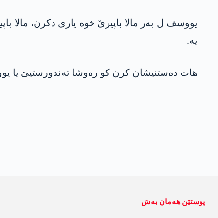
یە.
ھات دەستنیشان کرن کو رەوشا تەندورستیێ یا یو
پوستێن ھەمان بەش