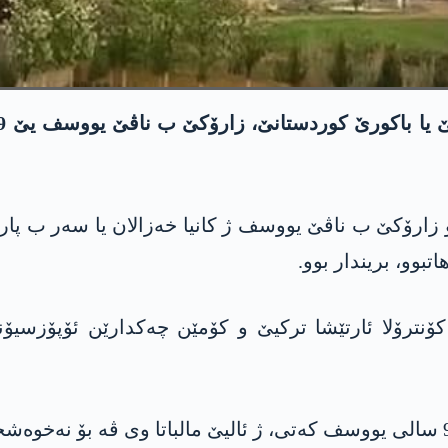
20ێ ھات راگه‌ھاندن کو زارۆکێ ب ناڤێ یووسف ژ کانیا خەزالان یا 
بوو، بریندار بوو.
نترۆلا ئارتێشا ترکیێ و کۆمێن چەکدارێن ئۆپۆزسیۆنا