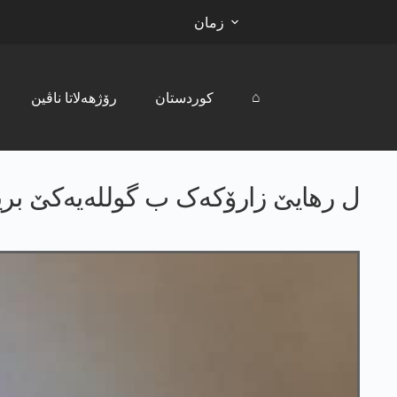
زمان
⌂
کوردستان
رۆژھەلاتا ناڤین
ل رھایێ زارۆکەک ب گوللەیه‌كێ برین