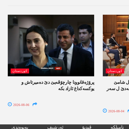
کوردستان
کوردستان
ل شامێ
پرۆژەقانوونا چارچۆڤەیێ دێ دەمیرتاش و
ەسەدێ ل سەر
یوکسەکداغ ئازاد بکە
2026-08-06
2026-08-04
نامیلکە
ڤیدیۆ
ئەرشیف
پەیوەندی