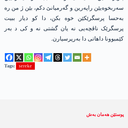
سەربخوەیێن راپەرین و گەرمیانێ دکم، بێن ژ من رە
بەحسا پرسگرێکێن خوە بکن، دا کو دیار ببیت
پرسگرێک ناڤچەیی نە یان گشتی نە و کی د بەر
کێمبوونا داهاتی دا بەرپرسیارن.
Tags:
sereke
پوستێن ھەمان بەش