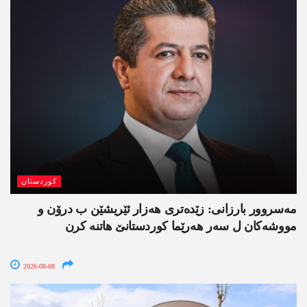
کوردستان
مەسروور بارزانی: زێدەتری ھەزار ئێریشێن ب درۆن و
مووشەکان ل سەر ھەرێما کوردستانێ ھاتنە کرن
2026-08-08