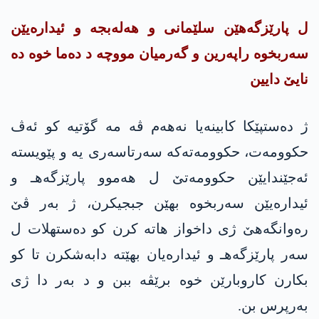
ل پارێزگەهێن سلێمانی و هەلەبجە و ئیداره‌یێن
سەربخوە راپەرین و گەرمیان مووچە د دەما خوە دە
نایێ دایین
ژ دەستپێکا کابینەیا نەهەم ڤە مە گۆتیە کو ئەڤ
حکوومەت، حكوومه‌تەکە سەرتاسەری یە و پێویستە
ئەجێندایێن حكوومه‌تێ ل هەموو پارێزگەهـ و
ئیدارەیێن سەربخوە بهێن جبجیکرن، ژ بەر ڤێ
رەوانگەهێ ژی داخواز هاتە کرن کو دەستهلات ل
سەر پارێزگەهـ و ئیدارەیان بهێته‌ دابەشکرن تا کو
بکارن کاروبارێن خوە برێڤە ببن و د بەر دا ژی
بەرپرس بن.