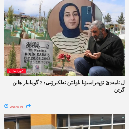
کوردستان
ل ئامەدێ ئۆپەراسیۆنا تاوانێن ئەلکترۆنی: 2 گومانبار ھاتن
گرتن
2026-08-08