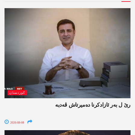
کوردستان
رێ ل بەر ئازادکرنا دەمیرتاش ڤەدبە
2026-08-08