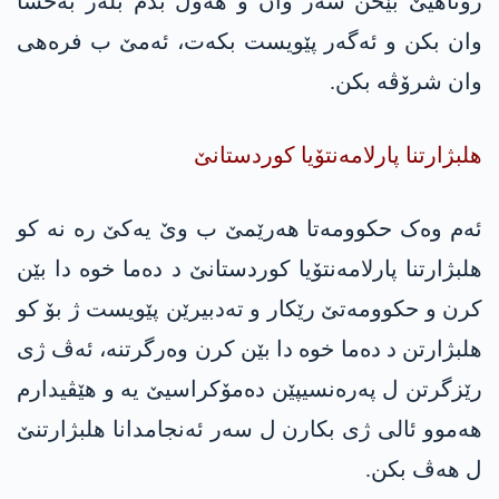
رۆناهیێ بێخن سەر وان و هەول بدم بلەز بەحسا
وان بکن و ئەگەر پێویست بکەت، ئەمێ ب فرەهی
وان شرۆڤە بکن.
هلبژارتنا پارلامەنتۆیا کوردستانێ
ئەم وەک حکوومەتا هەرێمێ ب وێ یەکێ رە نە کو
هلبژارتنا پارلامەنتۆیا کوردستانێ د دەما خوە دا بێن
کرن و حکوومەتێ رێکار و تەدبیرێن پێویست ژ بۆ كو
هلبژارتن د دەما خوە دا بێن کرن وەرگرتنە، ئەڤ ژی
رێزگرتن ل پەرەنسیپێن دەمۆکراسیێ یە و هێڤیدارم
هەموو ئالی ژی بکارن ل سەر ئەنجامدانا هلبژارتنێ
ل هەڤ بکن.