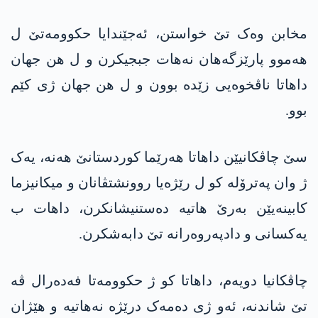
مخابن وەک تێ خواستن، ئەجێندایا حكوومه‌تێ ل
هەموو پارێزگەهان نەهات جبجیکرن و ل هن جهان
داهاتا ناڤخوەیی زێدە بوون و ل هن جهان ژی کێم
بوو.
سێ چاڤکانیێن داهاتا هەرێما کوردستانێ هەنە، یەک
ژ وان پەترۆلە کو ل رێژەیا روونشتڤانان و میکانیزما
کابینەیێن بەرێ هاتیە دەستنیشانکرن، داهات ب
یەکسانی و دادپەروەرانە تێ دابەشکرن.
چاڤکانیا دویەم، داهاتا کو ژ حكوومه‌تا فەدەرال ڤە
تێ شاندنە، ئەو ژی دەمەک درێژه‌ نەهاتیە و هێژان