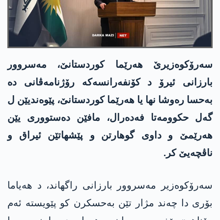
سەرۆکوەزیرێ هەرێما کوردستانێ، مەسروور
بارزانی ئیرۆ د کۆنفەرانسەکە رۆژنامەڤانی دە
بەحسا رەوشا نها یا هەرێما کوردستانێ، پێوەندیێن ل
گەل حکوومەتا فەدەرال، مافێن دەستووری یێن
هەرێمێ و داوی گوهارتن و پێشهاتێن ئیراق و
ناڤچەیێ کر.
سەرۆکوەزیر مەسروور بارزانی راگهاند، د هەیاما
بۆری دا چەند مژار تێن بەحسکرن کو پێویستە ئەم