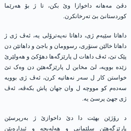
دڤێ مەهانە داخوازا وێ بکن، تا ژ بۆ هەرێما
کوردستانێ بێ تەرخانکرن.
داهاتا سێیەم ژی، داهاتا نەپەترۆلی یە، ئەڤ ژی ژ
داهاتا خالێن سنۆری، رسوومان و باجێ و داهاتێن دن
پێک تێ، ئەڤ داهات ل پارێزگەها دهۆکێ و هەولێرێ
زێدە بوویە، لێ مخابن ل پارێزگەهێن دن وەک تێ
خواستن کار ل سەر نەهاتیە کرن، ئەڤ ژی بوویە
سەدەم کو مووچە ل وان جهان پاش بکەڤە، ئەڤ
ژی جهێ پرسێ یە.
د رۆژێن بهێت دا دێ داخوازێ ژ بەرپرسێن
پارێزگەهێن سلێمانی و هەلەبجە و ئیدارەیێن