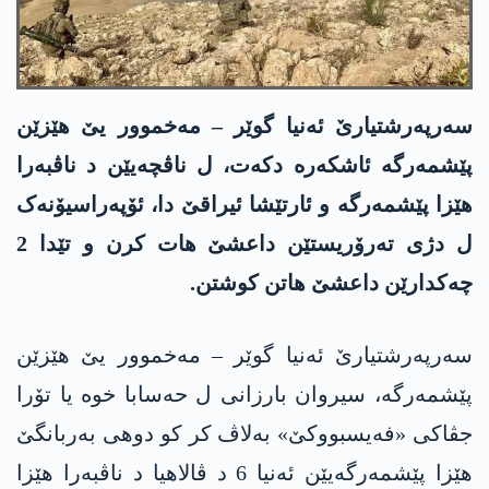
سەرپەرشتیارێ ئه‌نیا گوێر – مەخموور یێ هێزێن
پێشمەرگە ئاشکەرە دکەت، ل ناڤچەیێن د ناڤبەرا
هێزا پێشمەرگە و ئارتێشا ئیراقێ دا، ئۆپه‌راسیۆنەک
ل دژی تەرۆریستێن داعشێ هات کرن و تێدا 2
چەکدارێن داعشێ هاتن کوشتن.
سەرپەرشتیارێ ئه‌نیا گوێر – مەخموور یێ هێزێن
پێشمەرگە، سیروان بارزانی ل حه‌سابا خوە یا تۆرا
جڤاکی «فه‌یسبووكێ» بەلاڤ کر کو دوهی بەربانگێ
هێزا پێشمەرگەیێن ئەنیا 6 د ڤالاهیا د ناڤبەرا هێزا