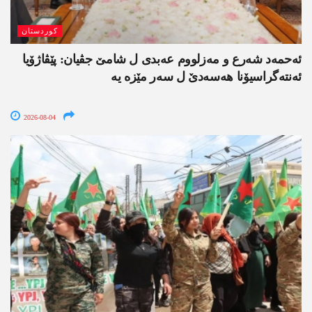
کوردستان
ئەحمەد شەرع و مەزلووم عەبدی ل شامێ جڤیان: پێڤاژۆیا
ئەنتەگراسیۆنا ھەسەدێ ل سەر مێزە یە
2026-08-04