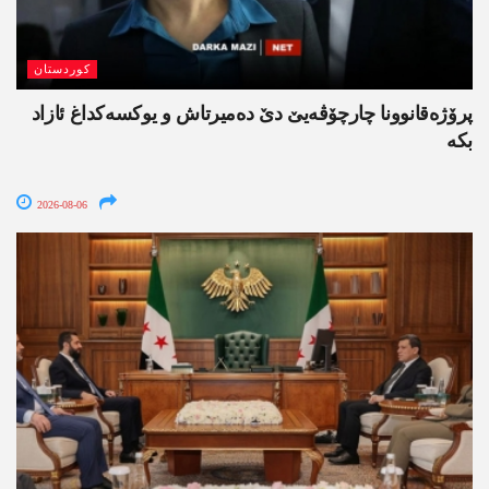
کوردستان
پرۆژەقانوونا چارچۆڤەیێ دێ دەمیرتاش و یوکسەکداغ ئازاد
بکە
2026-08-06