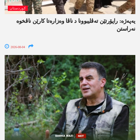
کوردستان
یەپەژە: راپۆرتێن تەڤلیبوونا د ناڤا وەزارەتا کارێن ناڤخوە
نەراستن
2026-08-04