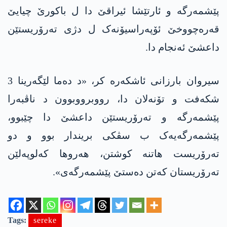
پێشمەرگە و ئارتێشا ئیراقێ دا ل باکورێ چیایێ
قەرەچووخێ ئۆپه‌راسیۆنەک ل دژی تەرۆریستێن
داعشێ ئه‌نجام دا.
سیروان بارزانی ئاشکەرە کر، «د دەما لێگەرینا 3
شکەفت و تۆنەلان دا، رووبرووبوون د ناڤبەرا
پێشمەرگە و تەرۆریستێن داعشێ دا چێبوو،
پێشمەرگەیەک ب سڤکی بریندار بوو و دو
تەرۆریست هاتنە کوشتن، هەروها کەلوپەلێن
تەرۆریستان کەتن دەستێ پێشمەرگەی».
Tags:
sereke