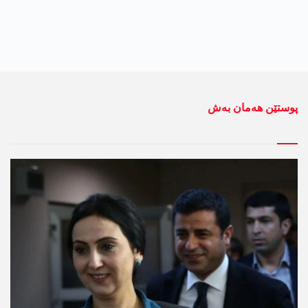
پوستێن ھەمان بەش