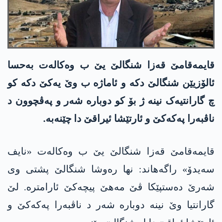
قایمەقامێ قەزا شنگالێ یێ ب وەکالەت بەحسا
ئالۆزیێن شنگالێ دکە و ئاماژە ب وێ یەکێ دکە کو
چ گارانتیەک نینە ژ بۆ کو دوبارە شەر و پەڤچوون د
ناڤبەرا پەکەکێ و ئارتێشا ئیراقێ دا چێنەبە.
قایمەقامێ قەزا شنگالێ یێ ب وەکالەت «نایف
سەیدۆ» راگەھاند: نھا رەوشا شنگالێ پشتی وی
شەرێ دەستپێکا ڤێ مەھێ پیچەکێ ئارامترە. لێ
گارانتیا وێ نینە دوبارە شەر د ناڤبەرا پەکەکێ و