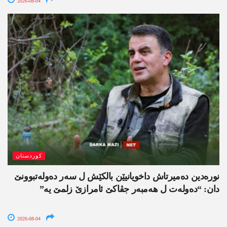
2026-08-04
کوردستان
نورەدین دەمیرتاش داخویانیێن بالکێش ل سەر دەولەتبوونێ
دان: “دەولەت ل ھەمبەر جڤاکێ ئامرازێ زلمێ یە”
2026-08-04