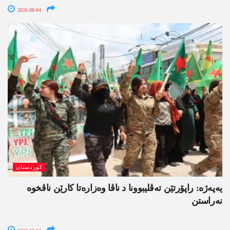
2026-08-04
کوردستان
یەپەژە: راپۆرتێن تەڤلیبوونا د ناڤا وەزارەتا کارێن ناڤخوە
نەراستن