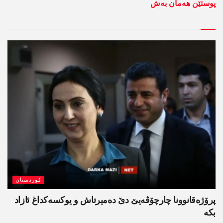
پوستێن ھەمان بەش
کوردستان
پرۆژەقانوونا چارچۆڤەیێ دێ دەمیرتاش و یوکسەکداغ ئازاد
بکە