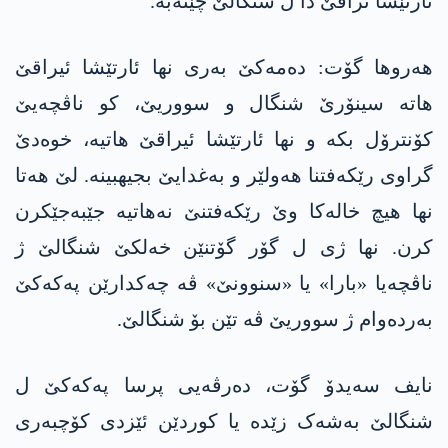
ئارتێشا ئراقێ دا ل شنگالێ چێنەبە.
ھەروھا گۆت: دەمەکێ بەری نھا ئارتێشا ئیراقێ
ھاتە سینۆرێ شنگال و سووریێ، کو ناڤچەیێ
کۆنترۆل بکە و نھا ئارتێشا ئیراقێ ھاتیە، خوەدێ
گراوی رێکەفتنا ھەولێر و بەغدایێ بجیھبینە. لێ ھەتا
نھا هیچ خالەکا وێ رێکەفتنێ نەھاتیە جێبەجێکرن
کرن. نھا ژی ل گۆر گۆتنێن خەلکێ شنگالێ ژ
ناڤچەیا «بارا» یا «سنوونێ» ڤە چەکدارێن پەکەکێ
بەردەوام ژ سووریێ ڤە تێن بۆ شنگالێ.
نایف سەیدۆ گۆت، دەرڤەیی پرسا پەکەکێ ل
شنگالێ بەشەک زێدە یا کوردێن ئێزدی کۆچبەری