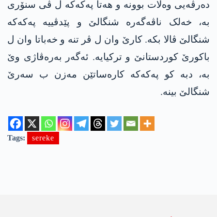
دەرڤەیی وەلات بوونە و ھەتا پەکەکە ل ڤی سنۆری
بە، خەلک ناڤەگەرە شنگالێ و پێدڤییە پەکەکە
شنگالێ ڤالا بکە. کارێ وان ل ڤر تنە و خەباتا وان ل
باکورێ کوردستانێ و ترکیایە. ئەگەر بەرەڤاژی وێ
بە، دبە کو پەکەکە کارەساتێن مەزن ب سەرێ
شنگالێ بینە.
Tags:
sereke