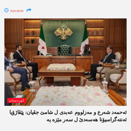
2026-08-06
کوردستان
ئەحمەد شەرع و مەزلووم عەبدی ل شامێ جڤیان: پێڤاژۆیا
ئەنتەگراسیۆنا ھەسەدێ ل سەر مێزە یە