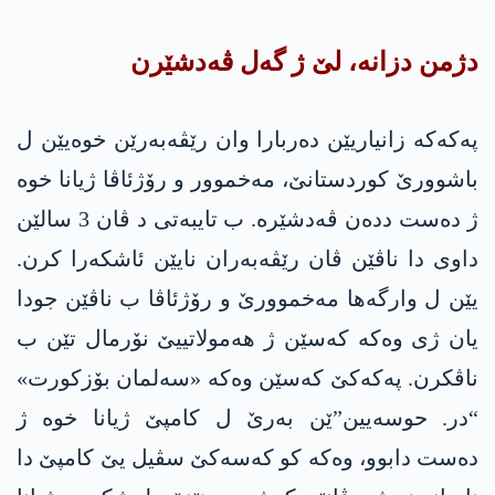
دژمن دزانە، لێ ژ گەل ڤەدشێرن
پەکەکە زانیاریێن دەربارا وان رێڤەبەرێن خوەیێن ل
باشوورێ کوردستانێ، مەخموور و رۆژئاڤا ژیانا خوە
ژ دەست ددەن ڤەدشێرە. ب تایبەتی د ڤان 3 سالێن
داوی دا ناڤێن ڤان رێڤەبەران نایێن ئاشکەرا کرن.
یێن ل وارگەھا مەخموورێ و رۆژئاڤا ب ناڤێن جودا
یان ژی وەکە کەسێن ژ ھەمولاتییێ نۆرمال تێن ب
ناڤکرن. پەکەکێ کەسێن وەکە «سەلمان بۆزکورت»
“در. حوسەیین”ێن بەرێ ل کامپێ ژیانا خوە ژ
دەست دابوو، وەکە کو کەسەکێ سڤیل یێ کامپێ دا