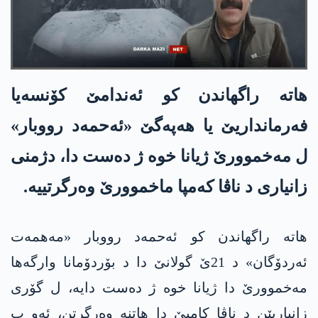
ھاتە راگھاندن کو ئەندامێ کۆنسەیا
فەرمانداریێ یا ھەپەگێ «ئەحمەد رووبار»
ل مەخموورێ ژیانا خوە ژ دەست دا، دژمنی
زانیاری د ناڤا کەمپا ماخموورێ وەرگرتییە.
ھاتە راگھاندن کو ئەحمەد رووبار «مەھمەت
ئەردۆگان» د 21ێ گولانێ دا د بۆردۆمانا وارگەھا
مەخموورێ دا ژیانا خوە ژ دەست دایە، ل گۆری
زانیاریێن د ناڤا کامپێ دا ھاتنە وەرگرتن، ئەو ب