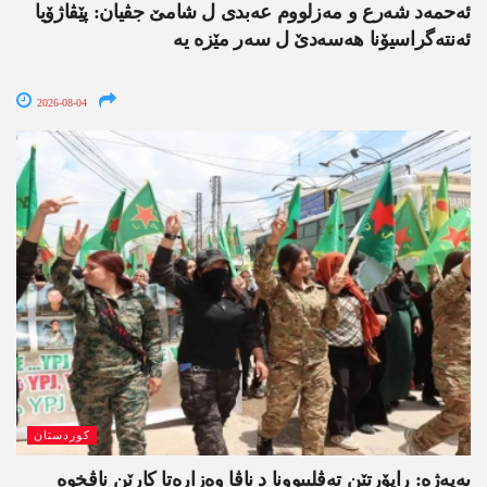
ئەحمەد شەرع و مەزلووم عەبدی ل شامێ جڤیان: پێڤاژۆیا
ئەنتەگراسیۆنا ھەسەدێ ل سەر مێزە یە
2026-08-04
کوردستان
یەپەژە: راپۆرتێن تەڤلیبوونا د ناڤا وەزارەتا کارێن ناڤخوە