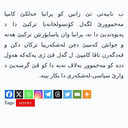
ب تایبەتی تێ زانین کو پرانیا خەلکێ کامپا
مەخموورێ لگەل کۆنسولخانەیا ترکیێ دا د
پەیوەندیێ دا نە، پرانیا وان پاساپۆرتێن ترکیێ ھەنە
و جوانێن کەمپێ دچن لەشکەرییا ترکان دکن و
ڤەدگەرن ناڤا کامپێ. ل گەل ڤێ ژی پەکەکە ھەول
ددە کو مەخموور بەلاڤ نەبە دا کو ڤێ گرسەیێ د
وارێ سیاسی-لەشکەری دا بکار بینە.
Tags:
sereke