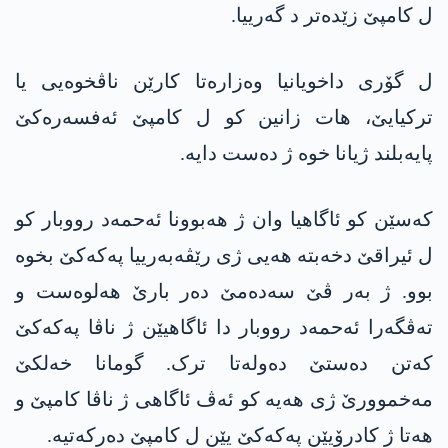
ل کامپێ زێدەتر د گەرییا.
ل گۆری داخویانیا وەزارەتا کارێن ناڤخوەیی یا
ترکیایێ، ھات زانین کو ل کامپێ ئەفسەرەکێ
پایەبلند ژیانا خوە ژ دەست دایە.
کەسێن کو ئاگاھیا وان ژ ھەبوونا ئەحمەد رووبار کو
ل ئیراقێ دخەبتە ھەیی ژی رێڤەبەرییا پەکەکێ بخوە
بوو. ژ بەر ڤێ سەدەمێ دەر بارێ ھەلوەست و
تەڤگەرا ئەحمەد رووبار دا ئاگاھیێن ژ ناڤا پەکەکێ
کەتن دەستێ دەولەتا ترک. گومانا خەلکێ
مەخموورێ ژی ھەیە کو ئەڤ ئاگاھی ژ ناڤا کامپێ و
ھەتا ژ کادرۆیێن پەکەکێ یێن ل کامپێ دەرکەتیە.