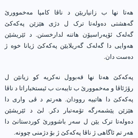
ھەتا نھا ب زانیاریێن د ناڤا کامپا مەخموورێ
گەهشتی دەولەتا ترک ل دژی ھێزێن پەکەکێ
گەلەک ئۆپەراسیۆن ھاتنە لدارخستن. د ئێریشێن
ھەوایی دا گەلەک گەریلایێن پەکەکێ ژیانا خوە ژ
دەست دان.
پەکەکێ ھەتا نھا قەبوول نەکریە کو زیانێن ل
رۆژئاڤا و مەخموورێ ب تایبەت ب ئیستخباراتا د ناڤا
پەکەکێ دا ھاتییە روودان. ھەرتم د ڤی واری دا
ھێزێن پێشمەرگە تۆمەتبار دکر. لێ د ئێریشێن
دەولەتا ترک یێن ل سەر باشوورێ کوردستانێ دا
ھەر تم ئاگاھی ژ ناڤا پەکەکێ ژ بۆ دژمنی چوونە.