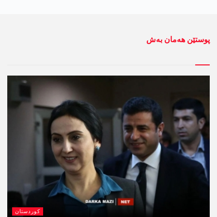
پوستێن ھەمان بەش
کوردستان