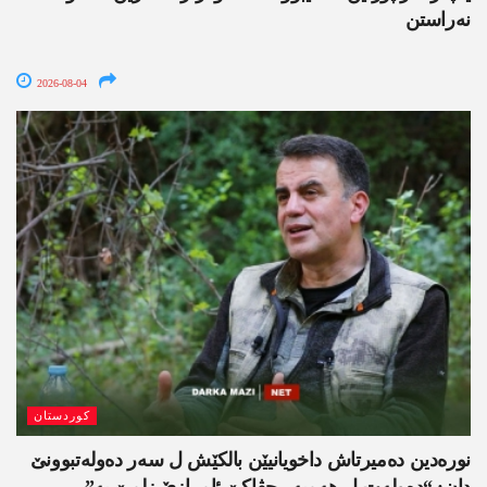
نەراستن
2026-08-04
کوردستان
نورەدین دەمیرتاش داخویانیێن بالکێش ل سەر دەولەتبوونێ
دان: “دەولەت ل ھەمبەر جڤاکێ ئامرازێ زلمێ یە”