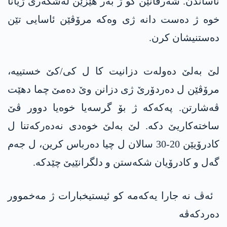
ناساندن. شەرڤانێن کو ژ بەر ھێزێن لەشکەری ژیانا
خوە ژ دەست دانە ژی وەکە مرۆڤێن ئاسایی تێن
دەستنیشان کرن.
لێ بەلێ دەولەت دزانیت کا ل کی/کێ خستییە،
مرۆڤێن ل دەردۆرێ ژی دزانن وێ دەمێ چما دهێت
ڤەشارتن. پەکەکە ژ بۆ گرسەیا خوەیا دوور ڤێ
ساختەکاریێ دکە. لێ بەلێ خوەدی نەدەرکەتنا ل
کادرۆیێن 20-30 سالان ل چیا دەرباس کرین، ل جەم
گەل و کادرۆیان شکەستن و دلگرانێیێ چێدکە.
ئەڤ نە جارا یەکەمە کو ئیستیخبارات ژ مەخموور
دەردکەڤە