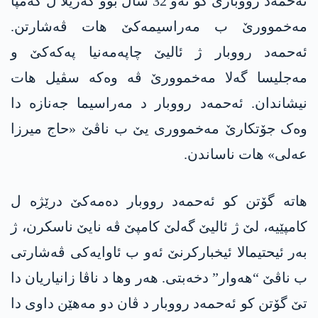
ئەحمەد رووبارێ کو ئەو 32 سال بوو گەریلا ل کەمپا
مەخموورێ ب مەراسیمەکێ ھات ڤەشارتن.
ئەحمەد رووبار ژ ئالیێ چاپەمەنیا پەکەکێ و
مەجلیسا گەلا مەخموورێ ڤە وەکە سڤیل ھات
نیشاندان. ئەحمەد رووبار د مەراسیما جەنازە دا
وەک جۆتکارێ مەخمووری یێ ب ناڤێ «حاج میرزا
عەلی» ھات ناساندن.
ھاتە گۆتن کو ئەحمەد رووبار دەمەکێ درێژە ل
کامپێیە، لێ ژ ئالیێ گەلێ کامپێ ڤە نایێ ناسکرن، ژ
بەر ئیحتیمالا ئیخبارکرنێ ئەو ب ئاوایەکی ڤەشارتی
ب ناڤێ “ھەوار” دخەبتی. ھەر وھا د ناڤا زانیاریان دا
تێ گۆتن کو ئەحمەد رووبار د ڤان دو مەھێن داوی دا