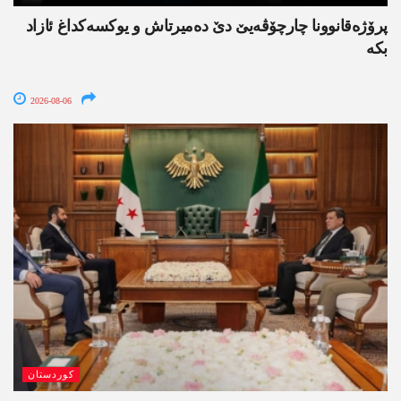
پرۆژەقانوونا چارچۆڤەیێ دێ دەمیرتاش و یوکسەکداغ ئازاد
بکە
2026-08-06
کوردستان