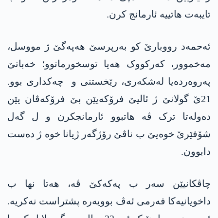
تایبەت ھاتییە ئارمانج کرن.
ئەحمەد رووبارێ کو بەرپرسێ ھەپەگێ ژ مووسل،
مەخموور، کەرکووک ھەیا توسخورماتوو؛ خەباتێ
پەروەردەیا لەشکەری، رێخستنی و چەکداری بوو.
21ێ گولانێ ژ ئالیێ فرۆکەیێن بێ فرۆکەڤان یێن
دەولەتا ترک ڤە ھاتبوو ئارمانجکرن و ل گەل
شۆفێرێ خوەیێ ب ناڤێ رۆژگەر ژیانا خوە ژ دەست
دابوون.
چاڤکانیێن سەر ب پەکەکێ ڤە، ھەتا نھا ب
داخویانیەکا فەرمی ئەڤ بوویەرە پشتراست نەکریە.