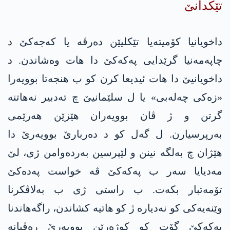
تێكدانێ
داخویانیا کۆمیتەیا تێکلیێن دەرڤە یا كه‌جه‌كێ د
چاپەمەنیا گرێدایی په‌كه‌كێ دا هات وەشاندن. د
داخویانیێ دا هات ئیدیعا کرن کو ب هنجەتا بوویەرا
«زەکی چەلەبی» یا ل سلێمانیێ چ تەدبیر نەهاتنە
گرتن و ژ ڤان بوویەران هێزێن هەرێمی
بەرپرسیارن. ل گەل کو د دەربارێ بوویەرێ دا
هێژان چ به‌لگه‌ نینن و لێپرسین به‌رده‌وامن ژی، لێ
مەدیایا سەر ب په‌كه‌كێ ڤە خواست په‌ده‌كێ
تۆمەتبار بکەت. ب راستی ژی ب به‌لاڤكرنا
وێنەیەکی کو نەدیارە ژ کو هاتیە کشاندن، راگه‌هاندنا
په‌كه‌كێ گۆت کو کوژەرێن بوویەرێ رەڤیانە