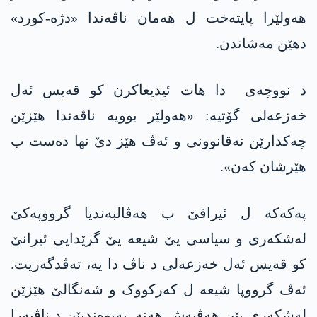
هەولێرا پایتەخت ل هەمان ناڤەندا «دژە-کورد»
دهێن مەشاندن.
د نووچەی دا هات ئیدیعاکرن کو قەیس ئەل
خه‌زعه‌لی گۆتیە: «هەولێر بوویە ناڤەندا هێزێن
چەکدارێن نەقانوونی و ئەڤ هێز دێ نها دەست ب
هێرشان كه‌ن».
په‌كه‌كه‌ ل ئیراقێ ب هەڤالبەندیا گرووپەکێ
لەشکەری و سیاسی یێ شیعه‌ یێ گرێدایی ئیرانێ
کو قەیس ئەل خه‌زعه‌لی د ناڤ دا یە، تەڤدگەریت.
ئەڤ گرووپا شیعه‌ ل کەرکووک و شەنگالێ هێزێن
لەشکەری یێن هەڤبەش هەنە. پەیوەندیێن د ناڤبەرا