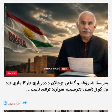
ئانالیز
بەرسڤا شیرۆڤە و گەفێن ئۆجالان د دەربارێ دارکا مازی دە:
یێ کو ژ ئاسنی دترسیت، سوارێ ترێنێ نابیت…
2026-07-27