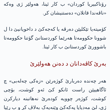
رۆناکبیریا کوردان» ب کار ئینا، هه‌ولێر ژی وەکە
«ناڤەندا قاتلان» دەستنیشان کر.
کۆمیتەیا تێکلیێن دەرڤە یا كه‌جه‌كێ د داخویانیێ دا ل
شوونا حکوومەتا هەرێما کوردستانێ گۆتنا حکوومەتا
باشوورێ کوردستانێ ب کار ئینا.
بەرێ كاڤه‌دانان د ده‌نن هه‌ولێرێ
هەر چەنده‌ دەربارێ کوژەرێن «زەکی چەلەبی» چ
ئاگاهییێن راست ئانكو کێ ئەو کوشت، بۆچی
کوشت، کوژەر چوویە کودەرێ نەهاتبنە دیاركرن
ژی، لێ مەدیایا په‌كه‌كێ وێنەیەک به‌لاڤ كر و ب رێیا