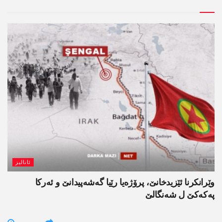
ئانالیز
وێرانکرنا ئێزیدخانێ، پرۆژەیا رێیا گەشەپیدانێ و ئەرکا
پەکەکێ ل شەنگالێ