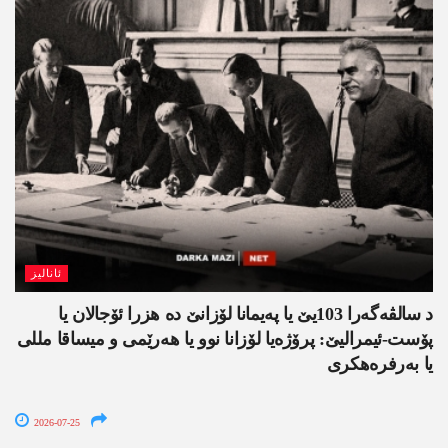
ئانالیز
د سالڤەگەرا 103یێ یا پەیمانا لۆزانێ دە هزرا ئۆجالان یا
پۆست-ئیمرالیێ: پرۆژەیا لۆزانا نوو یا ھەرێمی و میساقا مللی
یا بەرفرەھکری
2026-07-25