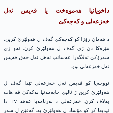
داخویانیا هه‌موه‌خت یا قەیس ئەل
خه‌زعه‌لی و كه‌جه‌كێ
د هەمان رۆژا کو كه‌جه‌كێ گەف ل هەولێرێ كرین،
هێزەکا دن ژی گەف ل هەولێرێ كرن. ئه‌و ژی
سەرۆکێ تەڤگەرا عه‌سائب ئەهل ئەل حەق قەیس
ئەل خه‌زعه‌لی بوو.
نووچەیا کو قەیس ئەل خه‌زعه‌لی تێدا گەف ل
هه‌ولێرێ كرین ژ ئالیێ چاپەمەنیا په‌كه‌كێ ڤە هات
به‌لاڤ كرن. خه‌زعه‌لی د بەرنامەیا عه‌هد TV دا
ئیدیعا کر کو مۆساد ل هەولێرێ یە. گەفێن ل سەر