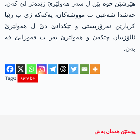
هێرشێن خوە یێن ل سەر هەولێرێ زێدەتر لێ كه‌ن.
حەشدا شەعبی ب مووشەکان، په‌كه‌كه‌ ژی ب رێیا
كریارێن ته‌رۆریستی و تێكدانێ دێ ل هەولێرێ
ئالۆزییان چێكه‌ن و هەولێرێ بەر ب فه‌وزایێ ڤە
به‌ن.
Tags:
sereke
پوستێن ھەمان بەش