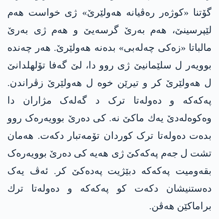
گۆتنا «کوژەر رەڤیانە هەولێرێ» ژی خواست هەم
لێپرسینێ، هەم بەرێ گرسەیێ و هەم ژی به‌رێ
مالباتا «زەکی چەلەبی» بده‌نه‌ هه‌ولێرێ. هەر چەنده‌
بوویەر ل سلێمانیێ ژی روو دا، لێ گەفا تۆلهلدانێ
ل هەولێرێ كر و تیرێن خوە ل هەولێرێ زڤراندن.
په‌كه‌كه‌ و دەولەتا ترک د گەلەک مژاران دا
وەکوەلەدێ یه‌ك ماکێ نە. کی دەرێ بوویەرەک روو
بدەت دەولەتا ترک کوردان تۆمەتبار دکەت. هەمان
تشت ل جەم په‌كه‌كێ ژی هەیە کی دەرێ بوویەرەک
بقەومیت په‌كه‌كه‌ دبێژیت په‌ده‌كێ کر. ئەڤ یەک
دەستنیشان دکەت کو په‌كه‌كه‌ و ده‌وله‌تا ترك
براماکێن هەڤن.