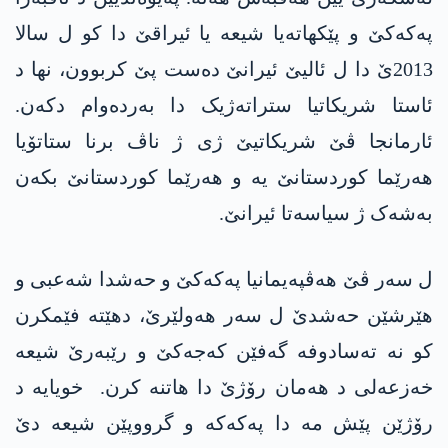
په‌كه‌كێ و پێکهاتەیا شیعه‌ یا ئیراقێ دا کو ل سالا
2013ێ دا ل ئالیێ ئیرانێ دەست پێ کربوون، نها د
ئاستا شریکاتیا ستراتەژیک دا بەردەوام دکەن.
ئارمانجا ڤێ شریکاتیێ ژی ژ ناڤ برنا ستاتۆیا
هەرێما کوردستانێ یه‌ و هەرێما کوردستانێ بکەن
بەشەک ژ سیاسەتا ئیرانێ.
ل سەر ڤێ هەڤپەیمانیا په‌كه‌كێ و حه‌شدا شه‌عبی و
هێرشێن حه‌شدێ ل سەر هەولێرێ، دهێته‌ فێمکرن
کو نە تەسادوفە گەفێن كه‌جه‌كێ و رێبەرێ شیعه‌
خه‌زعه‌لی د هەمان رۆژێ دا هاتنه‌ كرن. خویایە د
رۆژێن پێش مه‌ دا په‌كه‌كه‌ و گرووپێن شیعه‌ دێ