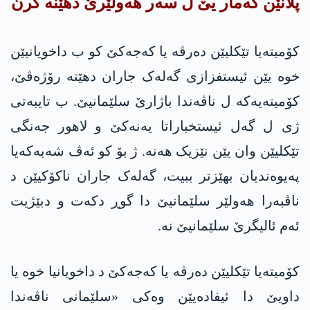
پلانێن گەمار یێ ل سەر هەولێرێ دهێنه‌ کرن
کۆمیتەیا تێکلیێن دەرڤە یا كه‌جه‌كێ کو ب داخویانیێن
خوە یێن ئیستفزازی گەلەک جاران دهێته‌ رۆژەڤێ،
کۆمیتەیەکه‌ ل ناڤەندا باژارێ سلێمانیێ. ب تایبەتی
ژی ل گه‌ل ئیستخباراتا یه‌نه‌كێ و لاهور جەنگی
تێکلیێن وان یێن نێزیک هەنە. ژ بۆ کو ئەڤ شەبەکەیا
پەیوەندیان بهێزتر ببیت، گەلەک جاران ناکۆکیێن د
ناڤبەرا هەولێر سلێمانیێ دا گوڕ دکەت و دبێژیت
ئەم ئالیگرێ سلێمانیێ نە.
کۆمیتەیا تێکلیێن دەرڤە یا كه‌جه‌كێ د داخویانیا خوە یا
داویێ دا ئیفادەیێن وەکی «سلێمانی ناڤەندا