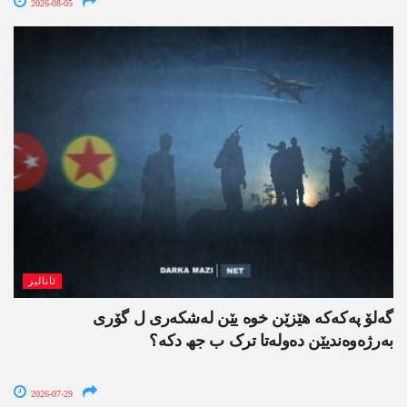
2026-08-05
ئانالیز
گەلۆ پەکەکە ھێزێن خوە یێن لەشکەری ل گۆری
بەرژەوەندیێن دەولەتا ترک ب جھ دکە؟
2026-07-29