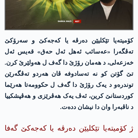
کۆمیتەیا تێکلیێن دەرڤە یا كه‌جه‌كێ و سەرۆکێ
تەڤگەرا «عه‌سائب ئەهل ئەل حەق» قەیس ئەل
خه‌زعه‌لی، د هەمان رۆژێ دا گەف ل هەولێرێ کرن.
تێ گۆتن کو نە تەسادوفە ڤان هەردو تەڤگەرێن
توندرەو د یەک رۆژێ دا گەف ل حکوومەتا هەرێما
کوردستانێ كرین، ئەڤ یەک هەڤرێزی و هەڤپشکییا
د ناڤبەرا وان دا نیشان ددەت.
ژ کۆمیتەیا تێکلیێن دەرڤە یا كه‌جه‌كێ گەفا