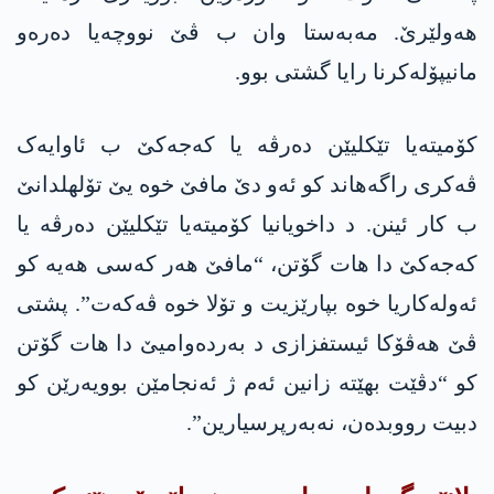
هه‌ولێرێ. مەبەستا وان ب ڤێ نووچەیا دەرەو
مانیپۆلەکرنا رایا گشتی بوو.
کۆمیتەیا تێکلیێن دەرڤە یا كه‌جه‌كێ ب ئاوایەک
ڤەکری راگه‌هاند کو ئەو دێ مافێ خوە یێ تۆلهلدانێ
ب کار ئینن. د داخویانیا کۆمیتەیا تێکلیێن دەرڤە یا
كه‌جه‌كێ دا هات گۆتن، “مافێ هەر کەسی هەیە کو
ئەولەکاریا خوە بپارێزیت و تۆلا خوە ڤه‌كه‌ت”. پشتی
ڤێ هەڤۆکا ئیستفزازی د بەردەوامیێ دا هات گۆتن
کو “دڤێت بهێته‌ زانین ئەم ژ ئەنجامێن بوویەرێن كو
دبیت رووبده‌ن، نه‌به‌رپرسیارین”.