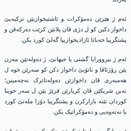
ئەم ژ ھێزێن دەمۆکرات و ئاشتیخوازیێن ترکیەیێ
داخواز دکین کو ل دژی ڤان پلانێن کرێت دەرکەڤن و
پشتگرییا خەباتا ئازادیخوازییا گەلێ کورد بکن.
ئەم ژ بیروورایا گشتی یا جیھانێ، ژ دەولەتێن مەزن
یێن رۆژئاڤا و ناتۆیێ داخواز دکن کو سەرێن خوە ل
ھەمبەری ڤان داخوازێن دەولەتاترک نەچەمینن؛
نەبن شریکێن ڤان کریارێن قرێژ یێن ل سەر خوینا
کوردان تێنە بازارکرن و پشتگرییا دۆزا ملەتێ کورد
یا نەتەوەیی و دەمۆکراتیک بکن.