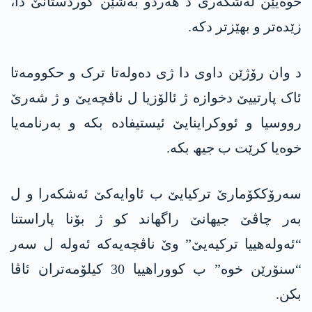
خوەیێن لەشکەری د ھەردو بەشێن کوردستانێ دا،
زێدەتر و بھێزتر دکە.
د وان رۆژێن داوی دا ژی دەولەتا ترک و حکوومەتا
ئاک پارتییێ دخوازە ژ ئالۆزیا ل ناڤچەیێ و ژ شەرێ
رووسیا و ئووکراینایێ ئیستیفادە بکە و بەرنامەیا
خوەیا کرێت ب جیھ بکە.
سەرۆککۆمارێ ترکیایێ ب ئاوایەکێ ئەشکەرا و ل
بەر چاڤێ جیھانێ راگھاند کو ژ بۆنا پاراستنا
“ئەولەھییا ترکیەیێ” وێ ناڤچەیەکە ئەولە ل سەر
“سنۆرێن خوە” ب کووراھییا 30 کیلۆمەتران ئاڤا
بکن.