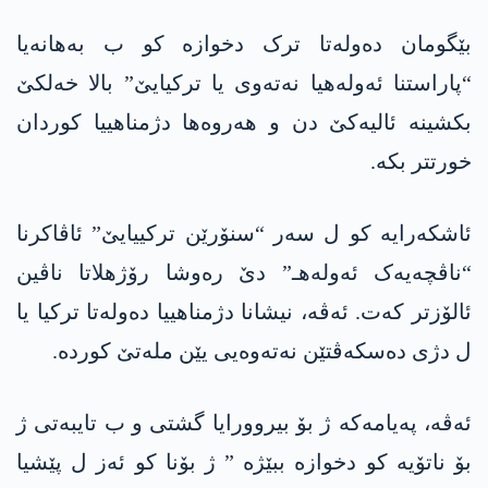
بێگومان دەولەتا ترک دخوازە کو ب بەهانەیا
“پاراستنا ئەولەھیا نەتەوی یا ترکیایێ” بالا خەلکێ
بکشینە ئالیەکێ دن و ھەروەھا دژمناھییا کوردان
خورتتر بکە.
ئاشکەرایە کو ل سەر “سنۆرێن ترکییایێ” ئاڤاکرنا
“ناڤچەیەک ئەولەهـ” دێ رەوشا رۆژھلاتا ناڤین
ئالۆزتر کەت. ئەڤە، نیشانا دژمناھییا دەولەتا ترکیا یا
ل دژی دەسکەڤتێن نەتەوەیی یێن ملەتێ کوردە.
ئەڤە، پەیامەکە ژ بۆ بیروورایا گشتی و ب تایبەتی ژ
بۆ ناتۆیە کو دخوازە ببێژە ” ژ بۆنا کو ئەز ل پێشیا