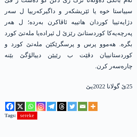
ئەم بانگی دەولەتا ترک ژی دکن کو دەست ژ ڤێ
سییاستا خوە یا ئێریشکەر و داگیرکەرییا ل سەر
دژایەتییا کوردان ھاتییە ئاڤاکرن بەردە؛ ل ھەر
پەرچەیەکا کوردستانێ رێزێ ل ئیرادەیا ملەتێ کورد
بگرە. ھەموو پرس و پرسگرێکێن ملەتێ کورد و
کوردستانییان دڤێت ب رێیێن دییالۆگێ بێنە
چارەسەر کرن.
25ێ گولانا 2022یێ
Tags:
sereke