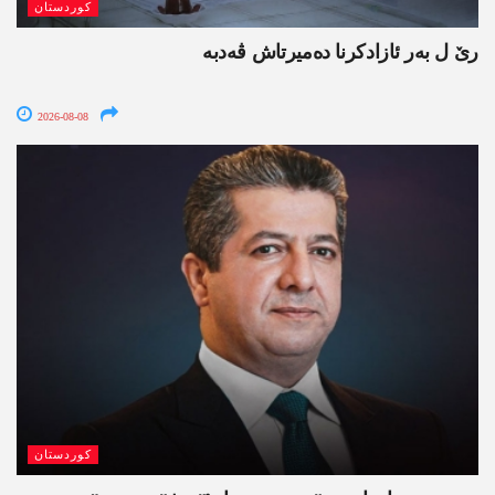
کوردستان
رێ ل بەر ئازادکرنا دەمیرتاش ڤەدبە
2026-08-08
کوردستان