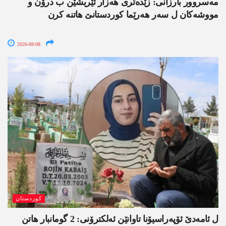
مەسروور بارزانی: زێدەتری ھەزار ئێریشێن ب درۆن و
مووشەکان ل سەر ھەرێما کوردستانێ ھاتنە کرن
2026-08-08
کوردستان
ل ئامەدێ ئۆپەراسیۆنا تاوانێن ئەلکترۆنی: 2 گومانبار ھاتن