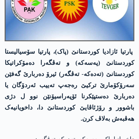
پارتیا ئازادیا کوردستانێ (پاک)، پارتیا سۆسیالیستا
کوردستانێ (پەسەکە) و تەڤگەرا دەمۆکراتیکا
کوردستانێ (تەدەکە- تەڤگەر) ئیرۆ دەربارێ گەفێن
سەرۆکۆمارێ ترکیێ رەجەپ تەییب ئەردۆگان یا
دەربارێ دەستپێکرنا ئۆپەراسیۆنێن نوو ل دژی
باشوور و رۆژئاڤایێ کوردستانێ دا، داخویانیەک
ھەڤبەش بەلاڤ کرن.