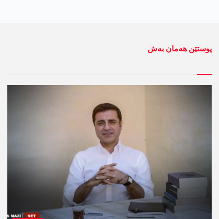
پوستێن ھەمان بەش