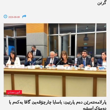
گرتن
2026-08-08
کوردستان
پارلامەنتەرێن دەم پارتیێ: یاسایا چارچۆڤەیێ گاڤا یەکەم یا
دەمۆکراسیێیە