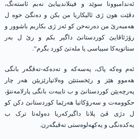
ئەندامبوونا سوێد و فینلاندییایێ نەبم ئاستەنگ،
دڤێت ھون ژی ئالیکاریا من بکن و دەنگێ خوە ل
ھەمبەرێ من دەرنەخن کو ئەز ژی بکاربم باشوور و
رۆژئاڤایێ کوردستانێ داگیر بکم و رێ ل بەر
ستاتویەکا سییاسی یا ملەتێ کورد بگرم”.
ئەم وەکە پاک، پەسەکە و تەدەکە-تەڤگەر بانگی
ھەموو ھێز و رێخستنێن وەلاتپارێزیێن ھەر چار
پەرچەیێن کوردستانێ و ب تایبەت بانگی پارلامەنتۆ،
حکوومەت و سەرۆکاتیا ھەرێما کوردستانێ دکن کو
ل دژی ڤێ پلانا داگیرکەریا دەولەتا ترک ب
یەکدەنگی و یەکھەلوەستی تەڤبگەرن.