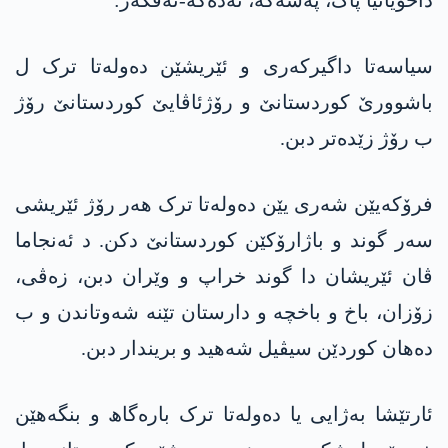
داخویانیا پاک، پەسەکە، تەدەکە-تەڤگەر:
سیاسەتا داگیرکەری و ئێریشێن دەولەتا ترک ل
باشوورێ کوردستانێ و رۆژئاڤایێ کوردستانێ رۆژ
ب رۆژ زێدەتر دبن.
فرۆکەیێن شەری یێن دەولەتا ترک ھەر رۆژ ئێریشی
سەر گوند و باژارۆکێن کوردستانێ دکن. د ئەنجاما
ڤان ئێریشان دا گوند خراپ و وێران دبن، زەڤی،
زۆزان، باخ و باخچە و دارستان تێنە شەوتاندن و ب
دەھان کوردێن سیڤیل شەھید و بریندار دبن.
ئارتێشا بەژایی یا دەولەتا ترک بارەگاھ و بنگەھێن