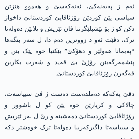
ئەم ژ پەیەنەکێ، ئەنەکەسێ و ھەموو ھێزێن
سیاسی یێن کوردێن رۆژئاڤایێ کوردستانێ داخواز
دکن کو ژ بۆ پێشیلێگرتنا ڤان ئێریش و پلانێن دەولەتا
ترک، دڤێت ئەو د زووترین دەم دا، ل سەر بنگەھا
“پەیمانا ھەولێر و دھۆکێ” یێکتیا خوە پێک بنن و
پێشمەرگەیێن رۆژێ بێ قەید و شەرت بکاربن
ڤەگەرن رۆژئاڤایێ کوردستانێ.
دڤێ پەکەکە دەملدەست دەست ژ ڤێ سییاسەت،
چالاکی و کریارێن خوە یێن کو ل باشوور و
رۆژئاڤایێ کوردستانێ دمەشینە و رێ ل بەر ئێریش
و سییاسەتا داگیرکەرییا دەولەتا ترک خوەشتر دکە
بەردە.