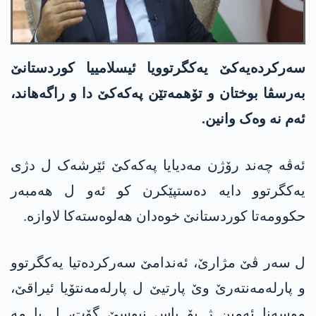
سەرکردەیەکێ یەکگرتوویا ئیسلامییا کوردستانێ
بەرسڤا بوختان و تۆھمەتێن پەکەکێ دا و راگەھاند،
ئەم نە وەک وانین.
ئەڤە چەند رۆژن مەدیایا پەکەکێ ئێرشەک ل دژی
یەکگرتوو دایە دەستپێکرن کو ئەو ل ھەمبەر
حکوومەتا کوردستانێ خوەدان ھەلوەستەکا لاوازە.
ل سەر ڤێ مژارێ، ئەندامێ سەرکردەتیا یەکگرتوو
و پارلەمەنتەرێ وێ پارتیێ ل پارلەمەنتۆیا ئیراقێ،
موسەنا ئەمین ژ بۆ باس نیوسێ گۆت، ل با مە