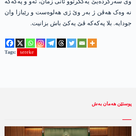
وی سەرکردەیێ یەکگرتوو ئانی زمان، ئەو و پەکەکە
نە وەک ھەڤن ژ بەر وێ ژی ھەلوەست و رێبازا وان
جودایە. بلا پەکەکە ڤێ یەکێ باش بزانیت.
Tags:
sereke
پوستێن ھەمان بەش