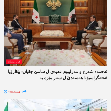
کوردستان
ئەحمەد شەرع و مەزلووم عەبدی ل شامێ جڤیان: پێڤاژۆیا
ئەنتەگراسیۆنا ھەسەدێ ل سەر مێزە یە
2026-08-04