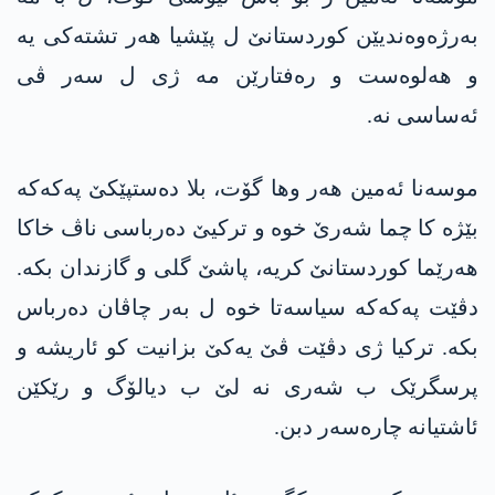
بەرژەوەندیێن کوردستانێ ل پێشیا ھەر تشتەکی یە
و ھەلوەست و رەفتارێن مە ژی ل سەر ڤی
ئەساسی نە.
موسەنا ئەمین ھەر وھا گۆت، بلا دەستپێکێ پەکەکە
بێژە کا چما شەرێ خوە و ترکیێ دەرباسی ناڤ خاکا
ھەرێما کوردستانێ کریە، پاشێ گلی و گازندان بکە.
دڤێت پەکەکە سیاسەتا خوە ل بەر چاڤان دەرباس
بکە. ترکیا ژی دڤێت ڤێ یەکێ بزانیت کو ئاریشە و
پرسگرێک ب شەری نە لێ ب دیالۆگ و رێکێن
ئاشتیانە چارەسەر دبن.