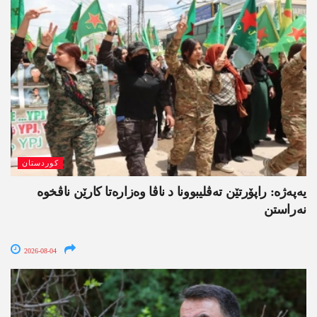
کوردستان
یەپەژە: راپۆرتێن تەڤلیبوونا د ناڤا وەزارەتا کارێن ناڤخوە
نەراستن
2026-08-04