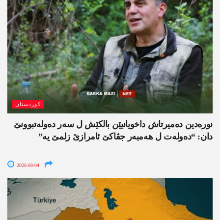
کوردستان
نورەدین دەمیرتاش داخویانیێن بالکێش ل سەر دەولەتبوونێ
دان: “دەولەت ل ھەمبەر جڤاکێ ئامرازێ زلمێ یە”
2026-08-04