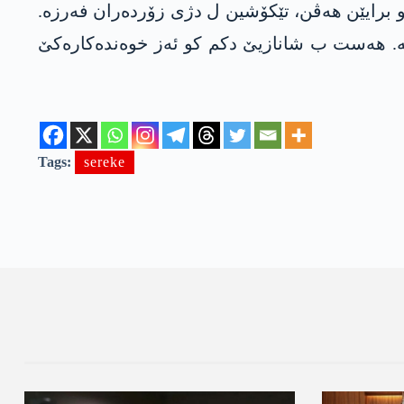
وو برایێن ھەڤن، تێکۆشین ل دژی زۆردەران فەرزە.
 یە. ھەست ب شانازیێ دکم کو ئەز خوەندەکارەکێ
Tags:
sereke