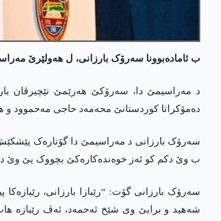
ب ئامادەبوونا سەرۆک بارزانی، ل ھەولێرێ مەراسیم
د مەراسیمێ دا، سەرۆکێ ھەرێمێ نێچیرڤان بارز
دەمۆکراتا کوردستانێ محەمەد حاجی مەحموود و ھە
سەرۆک بارزانی د مەراسیمێ دا گۆتارەک پێشکێش کر
ب وێ دکم کو ئەز خوەندەکارەکێ بچووک یێ وێ دبست
سەرۆک بارزانی گۆت: “رێبازا بارزانی، رێبازەکا
شەھید و برایێ وی شێخ ئەحمەد، ئەڤ رێبازە ھات