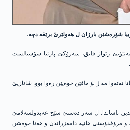
ییا شۆرەشێن بارزان ل ھەولێرێ برێڤە دچە.
ەنتۆیێ رێواز فایق، سەرۆکێ پارتیا سۆسیالست
ەتەوا مە ژ بۆ مافێن خوەیێن رەوا بوو. شانازیێ
 بدین ناساندا. ل سەر دەستێ شێخ عەبدولسەلامێ
 و مرۆڤدۆستی ھاتیە دامەزراندن و ھەتا خوەشن