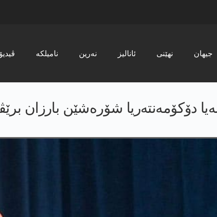
جیھان
نھێنی
ئانالیز
نەرین
نامیلکە
ڤیدیۆ
یا دۆکۆمەنتەریا شۆرەشێن بارزان برێڤ