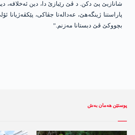
شانازیێ پێ دکن. د ڤێ رێبازێ دا، دین ئەخلاقە، د
پاراستنا ژینگەھێ، عەدالەتا جڤاکی، پێکڤەژیانا
بچووکێ ڤێ دبستانا مەزنم.”
پوستێن ھەمان بەش