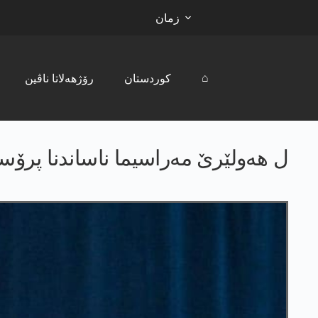
زمان
⌂
کوردستان
رۆژھەلاتا ناڤین
ل ھەولێرێ مەراسیما ناساندنا پرۆسە