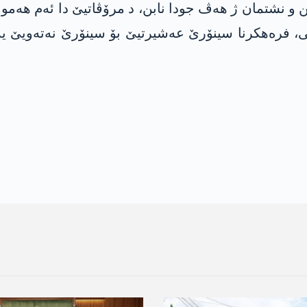
ین و نشتمان ژ ھەڤ جودا نابن، د مرۆڤاتیێ دا ئەم ھەم
 ئۆلی، فرەھکرنا سینۆرێ عەشیرتیێ بۆ سینۆرێ نەتەویێ