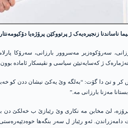
ا ناساندنا زنجیرەیەک ژ پرتووکێن پرۆژەیا دۆکیومەنتار
انی، سەرۆکوەزیر مەسروور بارزانی، سەرۆکا پارلام
ژمارەک ژ کەسایەتیێن سیاسی و نڤیسکار ئامادە بوون.
 و تێ دا گۆت: “بەلگە وێ یەکێ نیشان ددن کو خەباتا ن
انا مەزنا بارزانی مە.”
 پیرۆزە، لێ مخابن مە نکاری وێ رێبازێ ب خەلکێ دن
 دامەزراندن. ئەو رێباز ل سەر بنگەھا خوەدێپەرەستی