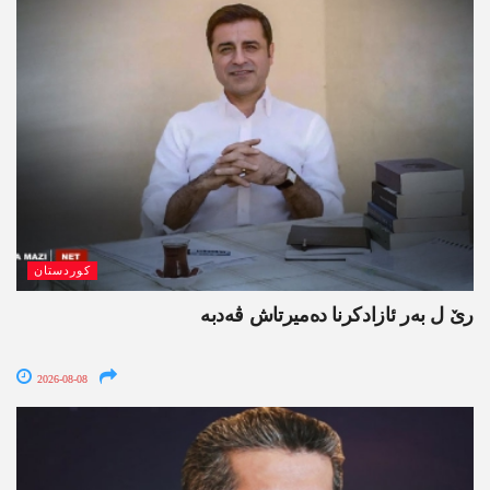
کوردستان
رێ ل بەر ئازادکرنا دەمیرتاش ڤەدبە
2026-08-08