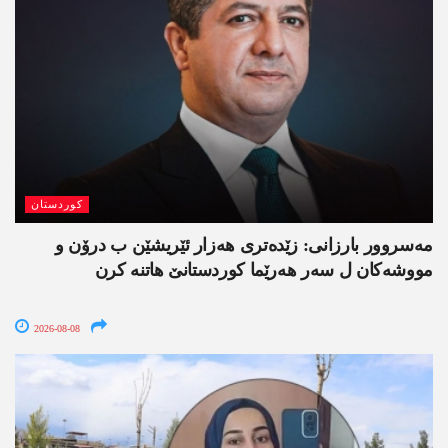
کوردستان
مەسروور بارزانی: زێدەتری ھەزار ئێریشێن ب درۆن و
مووشەکان ل سەر ھەرێما کوردستانێ ھاتنە کرن
2026-08-08