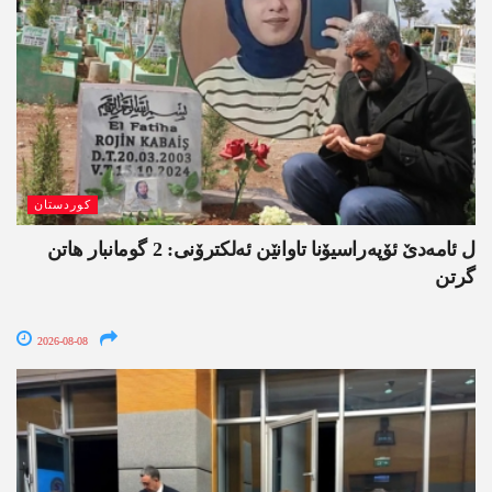
کوردستان
ل ئامەدێ ئۆپەراسیۆنا تاوانێن ئەلکترۆنی: 2 گومانبار ھاتن
گرتن
2026-08-08