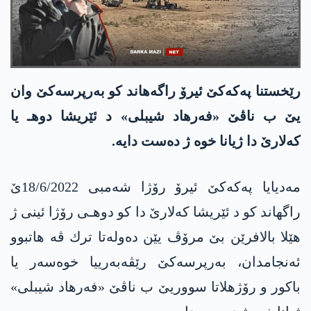
رێخستنا په‌كه‌كێ ئیرۆ راگه‌هاند كو به‌رپرسه‌كێ وان
یێ ب ناڤێ «فەرهاد شیبلی» د ئێریشا دوهـ یا
كه‌لارێ دا‌ ژیانا خوه‌ ژ ده‌ست دایه‌.
مه‌دیایا په‌كه‌كێ ئیرۆ رۆژا شه‌مبی 18/6/2022ێ
راگهاند كو د ئێریشا كه‌لارێ دا كو دوهـی رۆژا ئینی ژ
هێلا بالافرێن بێ مرۆڤ یێن ده‌وله‌تا ترك ڤه‌ هاتبوو
ئه‌نجامدان، به‌رپرسه‌كێ رێڤه‌به‌رییا خوه‌سه‌ر یا
باكور و رۆژهلاتا سووریێ ب ناڤێ «فەرهاد شیبلی»