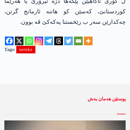
ل گۆری ئاگاهیێن پێگه‌ها دژه‌ تیرۆرێ یا هه‌رێما
كوردستانێ، كه‌سێن كو هاتنه‌ ئارمانج گرتن،
چه‌كدارێن سه‌ر ب رێخستنا په‌كه‌كێ ڤه‌ بوون.
Tags:
sereke
پوستێن ھەمان بەش