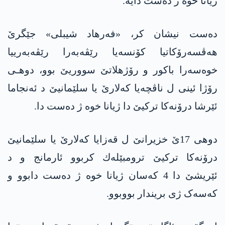
ژیانا خوه‌ ژ ده‌ست دایه‌.
ده‌ست نیشان كر، «فەرهاد شیبلی» جێگرێ
هەڤسەرۆکاتیا کۆنسەیا رێڤەبەرا رێڤەبەريیا
خوەسەرا باکور و رۆژهلاتێ سووریێ بوو، دوهـی
رۆژا ئینی ل ناڤچەیا کەلارێ یا سلێمانیێ د ئەنجاما
ئێرشا درۆنەکا ترکیێ دا ژیانا خوە ژ دەست دا.
دوهی 17ێ خزیرانێ ل قەزایا کەلارێ یا سلێمانیێ
درۆنەکا‌ ترکیێ ترومبێله‌ك کربوو ئارمانج و د
ئێریشێ دا 4 کەسان ژیانا خوە ژ دەست دابوو و
کەسەک ژی بریندار بووبوو.